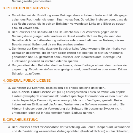
Nutzungsvertrages bestehen.
3. PFLICHTEN DES NUTZERS
Du erklärst mit der Erstellung eines Beitrags, dass er keine Inhalte enthält, die gegen
geltendes Recht oder die guten Sitten verstoßen. Du erklärst insbesondere, dass du
das Recht besitzt, die in deinen Beiträgen verwendeten Links und Bilder zu setzen
bzw. zu verwenden.
Der Betreiber des Boards übt das Hausrecht aus. Bei Verstößen gegen diese
Nutzungsbedingungen oder anderer im Board veröffentlichten Regeln kann der
Betreiber dich nach Abmahnung zeitweise oder dauerhaft von der Nutzung dieses
Boards ausschließen und dir ein Hausverbot erteilen.
Du nimmst zur Kenntnis, dass der Betreiber keine Verantwortung für die Inhalte von
Beiträgen übernimmt, die er nicht selbst erstellt hat oder die er nicht zur Kenntnis
genommen hat. Du gestattest dem Betreiber, dein Benutzerkonto, Beiträge und
Funktionen jederzeit zu löschen oder zu sperren.
Du gestattest dem Betreiber darüber hinaus, deine Beiträge abzuändern, sofern sie
gegen o. g. Regeln verstoßen oder geeignet sind, dem Betreiber oder einem Dritten
Schaden zuzufügen.
4. GENERAL PUBLIC LICENSE
Du nimmst zur Kenntnis, dass es sich bei phpBB um eine unter der „
GNU General Public License v2
“ (GPL) bereitgestellten Foren-Software von phpBB
Limited (www.phpbb.com) handelt; deutschsprachige Informationen werden durch die
deutschsprachige Community unter www.phpbb.de zur Verfügung gestellt. Beide
haben keinen Einfluss auf die Art und Weise, wie die Software verwendet wird. Sie
können insbesondere die Verwendung der Software für bestimmte Zwecke nicht
untersagen oder auf Inhalte fremder Foren Einfluss nehmen.
5. GEWÄHRLEISTUNG
Der Betreiber haftet mit Ausnahme der Verletzung von Leben, Körper und Gesundheit
und der Verletzung wesentlicher Vertragspflichten (Kardinalpflichten) nur für Schäden,