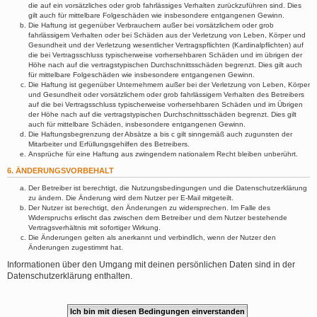
die auf ein vorsätzliches oder grob fahrlässiges Verhalten zurückzuführen sind. Dies
gilt auch für mittelbare Folgeschäden wie insbesondere entgangenen Gewinn.
Die Haftung ist gegenüber Verbrauchern außer bei vorsätzlichem oder grob
fahrlässigem Verhalten oder bei Schäden aus der Verletzung von Leben, Körper und
Gesundheit und der Verletzung wesentlicher Vertragspflichten (Kardinalpflichten) auf
die bei Vertragsschluss typischerweise vorhersehbaren Schäden und im übrigen der
Höhe nach auf die vertragstypischen Durchschnittsschäden begrenzt. Dies gilt auch
für mittelbare Folgeschäden wie insbesondere entgangenen Gewinn.
Die Haftung ist gegenüber Unternehmern außer bei der Verletzung von Leben, Körper
und Gesundheit oder vorsätzlichem oder grob fahrlässigem Verhalten des Betreibers
auf die bei Vertragsschluss typischerweise vorhersehbaren Schäden und im Übrigen
der Höhe nach auf die vertragstypischen Durchschnittsschäden begrenzt. Dies gilt
auch für mittelbare Schäden, insbesondere entgangenen Gewinn.
Die Haftungsbegrenzung der Absätze a bis c gilt sinngemäß auch zugunsten der
Mitarbeiter und Erfüllungsgehilfen des Betreibers.
Ansprüche für eine Haftung aus zwingendem nationalem Recht bleiben unberührt.
6. ÄNDERUNGSVORBEHALT
Der Betreiber ist berechtigt, die Nutzungsbedingungen und die Datenschutzerklärung
zu ändern. Die Änderung wird dem Nutzer per E-Mail mitgeteilt.
Der Nutzer ist berechtigt, den Änderungen zu widersprechen. Im Falle des
Widerspruchs erlischt das zwischen dem Betreiber und dem Nutzer bestehende
Vertragsverhältnis mit sofortiger Wirkung.
Die Änderungen gelten als anerkannt und verbindlich, wenn der Nutzer den
Änderungen zugestimmt hat.
Informationen über den Umgang mit deinen persönlichen Daten sind in der
Datenschutzerklärung enthalten.