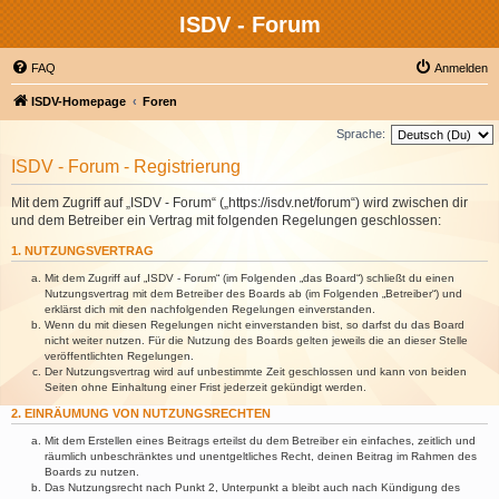
ISDV - Forum
FAQ
Anmelden
ISDV-Homepage
Foren
Sprache:
ISDV - Forum - Registrierung
Mit dem Zugriff auf „ISDV - Forum“ („https://isdv.net/forum“) wird zwischen dir
und dem Betreiber ein Vertrag mit folgenden Regelungen geschlossen:
1. NUTZUNGSVERTRAG
Mit dem Zugriff auf „ISDV - Forum“ (im Folgenden „das Board“) schließt du einen
Nutzungsvertrag mit dem Betreiber des Boards ab (im Folgenden „Betreiber“) und
erklärst dich mit den nachfolgenden Regelungen einverstanden.
Wenn du mit diesen Regelungen nicht einverstanden bist, so darfst du das Board
nicht weiter nutzen. Für die Nutzung des Boards gelten jeweils die an dieser Stelle
veröffentlichten Regelungen.
Der Nutzungsvertrag wird auf unbestimmte Zeit geschlossen und kann von beiden
Seiten ohne Einhaltung einer Frist jederzeit gekündigt werden.
2. EINRÄUMUNG VON NUTZUNGSRECHTEN
Mit dem Erstellen eines Beitrags erteilst du dem Betreiber ein einfaches, zeitlich und
räumlich unbeschränktes und unentgeltliches Recht, deinen Beitrag im Rahmen des
Boards zu nutzen.
Das Nutzungsrecht nach Punkt 2, Unterpunkt a bleibt auch nach Kündigung des