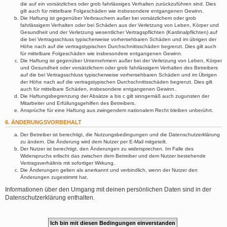
die auf ein vorsätzliches oder grob fahrlässiges Verhalten zurückzuführen sind. Dies
gilt auch für mittelbare Folgeschäden wie insbesondere entgangenen Gewinn.
Die Haftung ist gegenüber Verbrauchern außer bei vorsätzlichem oder grob
fahrlässigem Verhalten oder bei Schäden aus der Verletzung von Leben, Körper und
Gesundheit und der Verletzung wesentlicher Vertragspflichten (Kardinalpflichten) auf
die bei Vertragsschluss typischerweise vorhersehbaren Schäden und im übrigen der
Höhe nach auf die vertragstypischen Durchschnittsschäden begrenzt. Dies gilt auch
für mittelbare Folgeschäden wie insbesondere entgangenen Gewinn.
Die Haftung ist gegenüber Unternehmern außer bei der Verletzung von Leben, Körper
und Gesundheit oder vorsätzlichem oder grob fahrlässigem Verhalten des Betreibers
auf die bei Vertragsschluss typischerweise vorhersehbaren Schäden und im Übrigen
der Höhe nach auf die vertragstypischen Durchschnittsschäden begrenzt. Dies gilt
auch für mittelbare Schäden, insbesondere entgangenen Gewinn.
Die Haftungsbegrenzung der Absätze a bis c gilt sinngemäß auch zugunsten der
Mitarbeiter und Erfüllungsgehilfen des Betreibers.
Ansprüche für eine Haftung aus zwingendem nationalem Recht bleiben unberührt.
6. ÄNDERUNGSVORBEHALT
Der Betreiber ist berechtigt, die Nutzungsbedingungen und die Datenschutzerklärung
zu ändern. Die Änderung wird dem Nutzer per E-Mail mitgeteilt.
Der Nutzer ist berechtigt, den Änderungen zu widersprechen. Im Falle des
Widerspruchs erlischt das zwischen dem Betreiber und dem Nutzer bestehende
Vertragsverhältnis mit sofortiger Wirkung.
Die Änderungen gelten als anerkannt und verbindlich, wenn der Nutzer den
Änderungen zugestimmt hat.
Informationen über den Umgang mit deinen persönlichen Daten sind in der
Datenschutzerklärung enthalten.