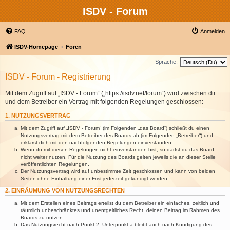
ISDV - Forum
FAQ
Anmelden
ISDV-Homepage
Foren
Sprache:
ISDV - Forum - Registrierung
Mit dem Zugriff auf „ISDV - Forum“ („https://isdv.net/forum“) wird zwischen dir
und dem Betreiber ein Vertrag mit folgenden Regelungen geschlossen:
1. NUTZUNGSVERTRAG
Mit dem Zugriff auf „ISDV - Forum“ (im Folgenden „das Board“) schließt du einen
Nutzungsvertrag mit dem Betreiber des Boards ab (im Folgenden „Betreiber“) und
erklärst dich mit den nachfolgenden Regelungen einverstanden.
Wenn du mit diesen Regelungen nicht einverstanden bist, so darfst du das Board
nicht weiter nutzen. Für die Nutzung des Boards gelten jeweils die an dieser Stelle
veröffentlichten Regelungen.
Der Nutzungsvertrag wird auf unbestimmte Zeit geschlossen und kann von beiden
Seiten ohne Einhaltung einer Frist jederzeit gekündigt werden.
2. EINRÄUMUNG VON NUTZUNGSRECHTEN
Mit dem Erstellen eines Beitrags erteilst du dem Betreiber ein einfaches, zeitlich und
räumlich unbeschränktes und unentgeltliches Recht, deinen Beitrag im Rahmen des
Boards zu nutzen.
Das Nutzungsrecht nach Punkt 2, Unterpunkt a bleibt auch nach Kündigung des