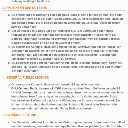
Nutzungsvertrages bestehen.
3. PFLICHTEN DES NUTZERS
Du erklärst mit der Erstellung eines Beitrags, dass er keine Inhalte enthält, die gegen
geltendes Recht oder die guten Sitten verstoßen. Du erklärst insbesondere, dass du
das Recht besitzt, die in deinen Beiträgen verwendeten Links und Bilder zu setzen
bzw. zu verwenden.
Der Betreiber des Boards übt das Hausrecht aus. Bei Verstößen gegen diese
Nutzungsbedingungen oder anderer im Board veröffentlichten Regeln kann der
Betreiber dich nach Abmahnung zeitweise oder dauerhaft von der Nutzung dieses
Boards ausschließen und dir ein Hausverbot erteilen.
Du nimmst zur Kenntnis, dass der Betreiber keine Verantwortung für die Inhalte von
Beiträgen übernimmt, die er nicht selbst erstellt hat oder die er nicht zur Kenntnis
genommen hat. Du gestattest dem Betreiber, dein Benutzerkonto, Beiträge und
Funktionen jederzeit zu löschen oder zu sperren.
Du gestattest dem Betreiber darüber hinaus, deine Beiträge abzuändern, sofern sie
gegen o. g. Regeln verstoßen oder geeignet sind, dem Betreiber oder einem Dritten
Schaden zuzufügen.
4. GENERAL PUBLIC LICENSE
Du nimmst zur Kenntnis, dass es sich bei phpBB um eine unter der „
GNU General Public License v2
“ (GPL) bereitgestellten Foren-Software von phpBB
Limited (www.phpbb.com) handelt; deutschsprachige Informationen werden durch die
deutschsprachige Community unter www.phpbb.de zur Verfügung gestellt. Beide
haben keinen Einfluss auf die Art und Weise, wie die Software verwendet wird. Sie
können insbesondere die Verwendung der Software für bestimmte Zwecke nicht
untersagen oder auf Inhalte fremder Foren Einfluss nehmen.
5. GEWÄHRLEISTUNG
Der Betreiber haftet mit Ausnahme der Verletzung von Leben, Körper und Gesundheit
und der Verletzung wesentlicher Vertragspflichten (Kardinalpflichten) nur für Schäden,