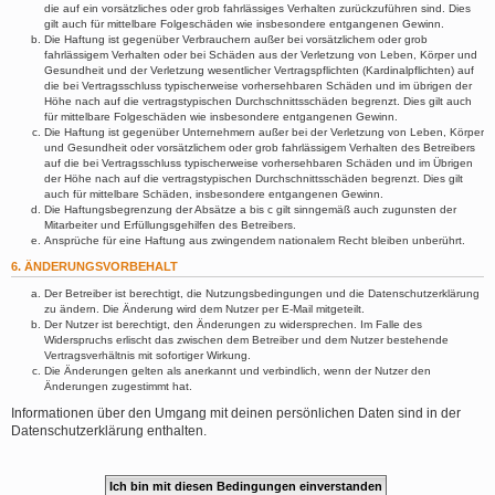
die auf ein vorsätzliches oder grob fahrlässiges Verhalten zurückzuführen sind. Dies
gilt auch für mittelbare Folgeschäden wie insbesondere entgangenen Gewinn.
Die Haftung ist gegenüber Verbrauchern außer bei vorsätzlichem oder grob
fahrlässigem Verhalten oder bei Schäden aus der Verletzung von Leben, Körper und
Gesundheit und der Verletzung wesentlicher Vertragspflichten (Kardinalpflichten) auf
die bei Vertragsschluss typischerweise vorhersehbaren Schäden und im übrigen der
Höhe nach auf die vertragstypischen Durchschnittsschäden begrenzt. Dies gilt auch
für mittelbare Folgeschäden wie insbesondere entgangenen Gewinn.
Die Haftung ist gegenüber Unternehmern außer bei der Verletzung von Leben, Körper
und Gesundheit oder vorsätzlichem oder grob fahrlässigem Verhalten des Betreibers
auf die bei Vertragsschluss typischerweise vorhersehbaren Schäden und im Übrigen
der Höhe nach auf die vertragstypischen Durchschnittsschäden begrenzt. Dies gilt
auch für mittelbare Schäden, insbesondere entgangenen Gewinn.
Die Haftungsbegrenzung der Absätze a bis c gilt sinngemäß auch zugunsten der
Mitarbeiter und Erfüllungsgehilfen des Betreibers.
Ansprüche für eine Haftung aus zwingendem nationalem Recht bleiben unberührt.
6. ÄNDERUNGSVORBEHALT
Der Betreiber ist berechtigt, die Nutzungsbedingungen und die Datenschutzerklärung
zu ändern. Die Änderung wird dem Nutzer per E-Mail mitgeteilt.
Der Nutzer ist berechtigt, den Änderungen zu widersprechen. Im Falle des
Widerspruchs erlischt das zwischen dem Betreiber und dem Nutzer bestehende
Vertragsverhältnis mit sofortiger Wirkung.
Die Änderungen gelten als anerkannt und verbindlich, wenn der Nutzer den
Änderungen zugestimmt hat.
Informationen über den Umgang mit deinen persönlichen Daten sind in der
Datenschutzerklärung enthalten.