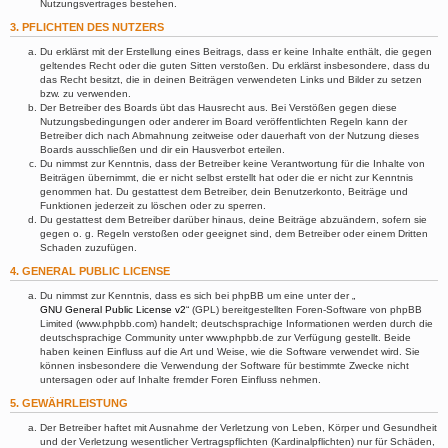
Nutzungsvertrages bestehen.
3. PFLICHTEN DES NUTZERS
Du erklärst mit der Erstellung eines Beitrags, dass er keine Inhalte enthält, die gegen
geltendes Recht oder die guten Sitten verstoßen. Du erklärst insbesondere, dass du
das Recht besitzt, die in deinen Beiträgen verwendeten Links und Bilder zu setzen
bzw. zu verwenden.
Der Betreiber des Boards übt das Hausrecht aus. Bei Verstößen gegen diese
Nutzungsbedingungen oder anderer im Board veröffentlichten Regeln kann der
Betreiber dich nach Abmahnung zeitweise oder dauerhaft von der Nutzung dieses
Boards ausschließen und dir ein Hausverbot erteilen.
Du nimmst zur Kenntnis, dass der Betreiber keine Verantwortung für die Inhalte von
Beiträgen übernimmt, die er nicht selbst erstellt hat oder die er nicht zur Kenntnis
genommen hat. Du gestattest dem Betreiber, dein Benutzerkonto, Beiträge und
Funktionen jederzeit zu löschen oder zu sperren.
Du gestattest dem Betreiber darüber hinaus, deine Beiträge abzuändern, sofern sie
gegen o. g. Regeln verstoßen oder geeignet sind, dem Betreiber oder einem Dritten
Schaden zuzufügen.
4. GENERAL PUBLIC LICENSE
Du nimmst zur Kenntnis, dass es sich bei phpBB um eine unter der „
GNU General Public License v2
“ (GPL) bereitgestellten Foren-Software von phpBB
Limited (www.phpbb.com) handelt; deutschsprachige Informationen werden durch die
deutschsprachige Community unter www.phpbb.de zur Verfügung gestellt. Beide
haben keinen Einfluss auf die Art und Weise, wie die Software verwendet wird. Sie
können insbesondere die Verwendung der Software für bestimmte Zwecke nicht
untersagen oder auf Inhalte fremder Foren Einfluss nehmen.
5. GEWÄHRLEISTUNG
Der Betreiber haftet mit Ausnahme der Verletzung von Leben, Körper und Gesundheit
und der Verletzung wesentlicher Vertragspflichten (Kardinalpflichten) nur für Schäden,