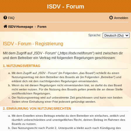
ISDV - Forum
FAQ
Anmelden
ISDV-Homepage
Foren
Sprache:
ISDV - Forum - Registrierung
Mit dem Zugriff auf „ISDV - Forum“ („https://isdv.net/forum“) wird zwischen dir
und dem Betreiber ein Vertrag mit folgenden Regelungen geschlossen:
1. NUTZUNGSVERTRAG
Mit dem Zugriff auf „ISDV - Forum“ (im Folgenden „das Board“) schließt du einen
Nutzungsvertrag mit dem Betreiber des Boards ab (im Folgenden „Betreiber“) und
erklärst dich mit den nachfolgenden Regelungen einverstanden.
Wenn du mit diesen Regelungen nicht einverstanden bist, so darfst du das Board
nicht weiter nutzen. Für die Nutzung des Boards gelten jeweils die an dieser Stelle
veröffentlichten Regelungen.
Der Nutzungsvertrag wird auf unbestimmte Zeit geschlossen und kann von beiden
Seiten ohne Einhaltung einer Frist jederzeit gekündigt werden.
2. EINRÄUMUNG VON NUTZUNGSRECHTEN
Mit dem Erstellen eines Beitrags erteilst du dem Betreiber ein einfaches, zeitlich und
räumlich unbeschränktes und unentgeltliches Recht, deinen Beitrag im Rahmen des
Boards zu nutzen.
Das Nutzungsrecht nach Punkt 2, Unterpunkt a bleibt auch nach Kündigung des