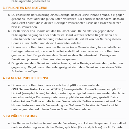
Nutzungsvertrages bestehen.
3. PFLICHTEN DES NUTZERS
Du erklärst mit der Erstellung eines Beitrags, dass er keine Inhalte enthält, die gegen
geltendes Recht oder die guten Sitten verstoßen. Du erklärst insbesondere, dass du
das Recht besitzt, die in deinen Beiträgen verwendeten Links und Bilder zu setzen
bzw. zu verwenden.
Der Betreiber des Boards übt das Hausrecht aus. Bei Verstößen gegen diese
Nutzungsbedingungen oder anderer im Board veröffentlichten Regeln kann der
Betreiber dich nach Abmahnung zeitweise oder dauerhaft von der Nutzung dieses
Boards ausschließen und dir ein Hausverbot erteilen.
Du nimmst zur Kenntnis, dass der Betreiber keine Verantwortung für die Inhalte von
Beiträgen übernimmt, die er nicht selbst erstellt hat oder die er nicht zur Kenntnis
genommen hat. Du gestattest dem Betreiber, dein Benutzerkonto, Beiträge und
Funktionen jederzeit zu löschen oder zu sperren.
Du gestattest dem Betreiber darüber hinaus, deine Beiträge abzuändern, sofern sie
gegen o. g. Regeln verstoßen oder geeignet sind, dem Betreiber oder einem Dritten
Schaden zuzufügen.
4. GENERAL PUBLIC LICENSE
Du nimmst zur Kenntnis, dass es sich bei phpBB um eine unter der „
GNU General Public License v2
“ (GPL) bereitgestellten Foren-Software von phpBB
Limited (www.phpbb.com) handelt; deutschsprachige Informationen werden durch die
deutschsprachige Community unter www.phpbb.de zur Verfügung gestellt. Beide
haben keinen Einfluss auf die Art und Weise, wie die Software verwendet wird. Sie
können insbesondere die Verwendung der Software für bestimmte Zwecke nicht
untersagen oder auf Inhalte fremder Foren Einfluss nehmen.
5. GEWÄHRLEISTUNG
Der Betreiber haftet mit Ausnahme der Verletzung von Leben, Körper und Gesundheit
und der Verletzung wesentlicher Vertragspflichten (Kardinalpflichten) nur für Schäden,