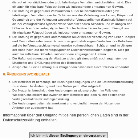
die auf ein vorsätzliches oder grob fahrlässiges Verhalten zurückzuführen sind. Dies
gilt auch für mittelbare Folgeschäden wie insbesondere entgangenen Gewinn.
Die Haftung ist gegenüber Verbrauchern außer bei vorsätzlichem oder grob
fahrlässigem Verhalten oder bei Schäden aus der Verletzung von Leben, Körper und
Gesundheit und der Verletzung wesentlicher Vertragspflichten (Kardinalpflichten) auf
die bei Vertragsschluss typischerweise vorhersehbaren Schäden und im übrigen der
Höhe nach auf die vertragstypischen Durchschnittsschäden begrenzt. Dies gilt auch
für mittelbare Folgeschäden wie insbesondere entgangenen Gewinn.
Die Haftung ist gegenüber Unternehmern außer bei der Verletzung von Leben, Körper
und Gesundheit oder vorsätzlichem oder grob fahrlässigem Verhalten des Betreibers
auf die bei Vertragsschluss typischerweise vorhersehbaren Schäden und im Übrigen
der Höhe nach auf die vertragstypischen Durchschnittsschäden begrenzt. Dies gilt
auch für mittelbare Schäden, insbesondere entgangenen Gewinn.
Die Haftungsbegrenzung der Absätze a bis c gilt sinngemäß auch zugunsten der
Mitarbeiter und Erfüllungsgehilfen des Betreibers.
Ansprüche für eine Haftung aus zwingendem nationalem Recht bleiben unberührt.
6. ÄNDERUNGSVORBEHALT
Der Betreiber ist berechtigt, die Nutzungsbedingungen und die Datenschutzerklärung
zu ändern. Die Änderung wird dem Nutzer per E-Mail mitgeteilt.
Der Nutzer ist berechtigt, den Änderungen zu widersprechen. Im Falle des
Widerspruchs erlischt das zwischen dem Betreiber und dem Nutzer bestehende
Vertragsverhältnis mit sofortiger Wirkung.
Die Änderungen gelten als anerkannt und verbindlich, wenn der Nutzer den
Änderungen zugestimmt hat.
Informationen über den Umgang mit deinen persönlichen Daten sind in der
Datenschutzerklärung enthalten.