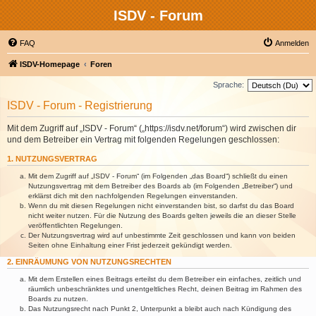
ISDV - Forum
FAQ
Anmelden
ISDV-Homepage
Foren
Sprache:
ISDV - Forum - Registrierung
Mit dem Zugriff auf „ISDV - Forum“ („https://isdv.net/forum“) wird zwischen dir
und dem Betreiber ein Vertrag mit folgenden Regelungen geschlossen:
1. NUTZUNGSVERTRAG
Mit dem Zugriff auf „ISDV - Forum“ (im Folgenden „das Board“) schließt du einen
Nutzungsvertrag mit dem Betreiber des Boards ab (im Folgenden „Betreiber“) und
erklärst dich mit den nachfolgenden Regelungen einverstanden.
Wenn du mit diesen Regelungen nicht einverstanden bist, so darfst du das Board
nicht weiter nutzen. Für die Nutzung des Boards gelten jeweils die an dieser Stelle
veröffentlichten Regelungen.
Der Nutzungsvertrag wird auf unbestimmte Zeit geschlossen und kann von beiden
Seiten ohne Einhaltung einer Frist jederzeit gekündigt werden.
2. EINRÄUMUNG VON NUTZUNGSRECHTEN
Mit dem Erstellen eines Beitrags erteilst du dem Betreiber ein einfaches, zeitlich und
räumlich unbeschränktes und unentgeltliches Recht, deinen Beitrag im Rahmen des
Boards zu nutzen.
Das Nutzungsrecht nach Punkt 2, Unterpunkt a bleibt auch nach Kündigung des