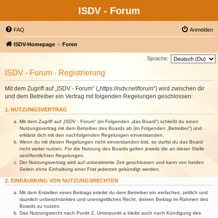
ISDV - Forum
FAQ
Anmelden
ISDV-Homepage
Foren
Sprache:
ISDV - Forum - Registrierung
Mit dem Zugriff auf „ISDV - Forum“ („https://isdv.net/forum“) wird zwischen dir
und dem Betreiber ein Vertrag mit folgenden Regelungen geschlossen:
1. NUTZUNGSVERTRAG
Mit dem Zugriff auf „ISDV - Forum“ (im Folgenden „das Board“) schließt du einen
Nutzungsvertrag mit dem Betreiber des Boards ab (im Folgenden „Betreiber“) und
erklärst dich mit den nachfolgenden Regelungen einverstanden.
Wenn du mit diesen Regelungen nicht einverstanden bist, so darfst du das Board
nicht weiter nutzen. Für die Nutzung des Boards gelten jeweils die an dieser Stelle
veröffentlichten Regelungen.
Der Nutzungsvertrag wird auf unbestimmte Zeit geschlossen und kann von beiden
Seiten ohne Einhaltung einer Frist jederzeit gekündigt werden.
2. EINRÄUMUNG VON NUTZUNGSRECHTEN
Mit dem Erstellen eines Beitrags erteilst du dem Betreiber ein einfaches, zeitlich und
räumlich unbeschränktes und unentgeltliches Recht, deinen Beitrag im Rahmen des
Boards zu nutzen.
Das Nutzungsrecht nach Punkt 2, Unterpunkt a bleibt auch nach Kündigung des