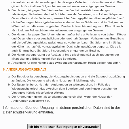
die auf ein vorsätzliches oder grob fahrlässiges Verhalten zurückzuführen sind. Dies
gilt auch für mittelbare Folgeschäden wie insbesondere entgangenen Gewinn.
Die Haftung ist gegenüber Verbrauchern außer bei vorsätzlichem oder grob
fahrlässigem Verhalten oder bei Schäden aus der Verletzung von Leben, Körper und
Gesundheit und der Verletzung wesentlicher Vertragspflichten (Kardinalpflichten) auf
die bei Vertragsschluss typischerweise vorhersehbaren Schäden und im übrigen der
Höhe nach auf die vertragstypischen Durchschnittsschäden begrenzt. Dies gilt auch
für mittelbare Folgeschäden wie insbesondere entgangenen Gewinn.
Die Haftung ist gegenüber Unternehmern außer bei der Verletzung von Leben, Körper
und Gesundheit oder vorsätzlichem oder grob fahrlässigem Verhalten des Betreibers
auf die bei Vertragsschluss typischerweise vorhersehbaren Schäden und im Übrigen
der Höhe nach auf die vertragstypischen Durchschnittsschäden begrenzt. Dies gilt
auch für mittelbare Schäden, insbesondere entgangenen Gewinn.
Die Haftungsbegrenzung der Absätze a bis c gilt sinngemäß auch zugunsten der
Mitarbeiter und Erfüllungsgehilfen des Betreibers.
Ansprüche für eine Haftung aus zwingendem nationalem Recht bleiben unberührt.
6. ÄNDERUNGSVORBEHALT
Der Betreiber ist berechtigt, die Nutzungsbedingungen und die Datenschutzerklärung
zu ändern. Die Änderung wird dem Nutzer per E-Mail mitgeteilt.
Der Nutzer ist berechtigt, den Änderungen zu widersprechen. Im Falle des
Widerspruchs erlischt das zwischen dem Betreiber und dem Nutzer bestehende
Vertragsverhältnis mit sofortiger Wirkung.
Die Änderungen gelten als anerkannt und verbindlich, wenn der Nutzer den
Änderungen zugestimmt hat.
Informationen über den Umgang mit deinen persönlichen Daten sind in der
Datenschutzerklärung enthalten.