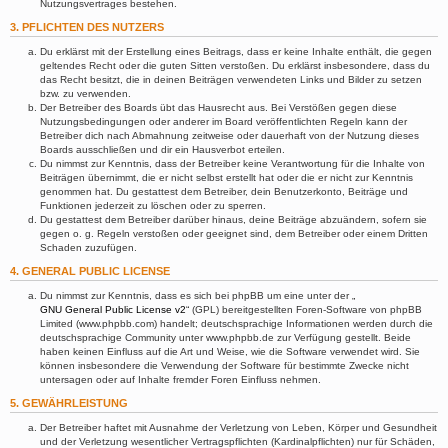
Nutzungsvertrages bestehen.
3. PFLICHTEN DES NUTZERS
Du erklärst mit der Erstellung eines Beitrags, dass er keine Inhalte enthält, die gegen
geltendes Recht oder die guten Sitten verstoßen. Du erklärst insbesondere, dass du
das Recht besitzt, die in deinen Beiträgen verwendeten Links und Bilder zu setzen
bzw. zu verwenden.
Der Betreiber des Boards übt das Hausrecht aus. Bei Verstößen gegen diese
Nutzungsbedingungen oder anderer im Board veröffentlichten Regeln kann der
Betreiber dich nach Abmahnung zeitweise oder dauerhaft von der Nutzung dieses
Boards ausschließen und dir ein Hausverbot erteilen.
Du nimmst zur Kenntnis, dass der Betreiber keine Verantwortung für die Inhalte von
Beiträgen übernimmt, die er nicht selbst erstellt hat oder die er nicht zur Kenntnis
genommen hat. Du gestattest dem Betreiber, dein Benutzerkonto, Beiträge und
Funktionen jederzeit zu löschen oder zu sperren.
Du gestattest dem Betreiber darüber hinaus, deine Beiträge abzuändern, sofern sie
gegen o. g. Regeln verstoßen oder geeignet sind, dem Betreiber oder einem Dritten
Schaden zuzufügen.
4. GENERAL PUBLIC LICENSE
Du nimmst zur Kenntnis, dass es sich bei phpBB um eine unter der „
GNU General Public License v2
“ (GPL) bereitgestellten Foren-Software von phpBB
Limited (www.phpbb.com) handelt; deutschsprachige Informationen werden durch die
deutschsprachige Community unter www.phpbb.de zur Verfügung gestellt. Beide
haben keinen Einfluss auf die Art und Weise, wie die Software verwendet wird. Sie
können insbesondere die Verwendung der Software für bestimmte Zwecke nicht
untersagen oder auf Inhalte fremder Foren Einfluss nehmen.
5. GEWÄHRLEISTUNG
Der Betreiber haftet mit Ausnahme der Verletzung von Leben, Körper und Gesundheit
und der Verletzung wesentlicher Vertragspflichten (Kardinalpflichten) nur für Schäden,