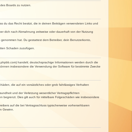
n des Boards zu nutzen.
dass du das Recht besitzt, die in deinen Beiträgen verwendeten Links und
iber dich nach Abmahnung zeitweise oder dauerhaft von der Nutzung
tnis genommen hat. Du gestattest dem Betreiber, dein Benutzerkonto,
ritten Schaden zuzufügen.
w.phpbb.com) handelt; deutschsprachige Informationen werden durch die
e können insbesondere die Verwendung der Software für bestimmte Zwecke
häden, die auf ein vorsätzliches oder grob fahrlässiges Verhalten
undheit und der Verletzung wesentlicher Vertragspflichten
n begrenzt. Dies gilt auch für mittelbare Folgeschäden wie insbesondere
eibers auf die bei Vertragsschluss typischerweise vorhersehbaren
en Gewinn.