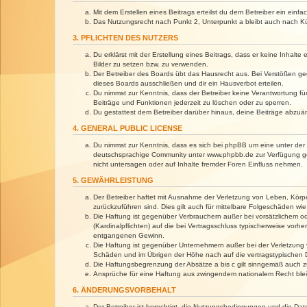
Mit dem Erstellen eines Beitrags erteilst du dem Betreiber ein ein
Das Nutzungsrecht nach Punkt 2, Unterpunkt a bleibt auch nach 
3. PFLICHTEN DES NUTZERS
Du erklärst mit der Erstellung eines Beitrags, dass er keine Inhalt
Bilder zu setzen bzw. zu verwenden.
Der Betreiber des Boards übt das Hausrecht aus. Bei Verstößen g
dieses Boards ausschließen und dir ein Hausverbot erteilen.
Du nimmst zur Kenntnis, dass der Betreiber keine Verantwortung für 
Beiträge und Funktionen jederzeit zu löschen oder zu sperren.
Du gestattest dem Betreiber darüber hinaus, deine Beiträge abzuä
4. GENERAL PUBLIC LICENSE
Du nimmst zur Kenntnis, dass es sich bei phpBB um eine unter der 
deutschsprachige Community unter www.phpbb.de zur Verfügung gest
nicht untersagen oder auf Inhalte fremder Foren Einfluss nehmen.
5. GEWÄHRLEISTUNG
Der Betreiber haftet mit Ausnahme der Verletzung von Leben, Körper
zurückzuführen sind. Dies gilt auch für mittelbare Folgeschäden 
Die Haftung ist gegenüber Verbrauchern außer bei vorsätzlichem o
(Kardinalpflichten) auf die bei Vertragsschluss typischerweise vo
entgangenen Gewinn.
Die Haftung ist gegenüber Unternehmern außer bei der Verletzung 
Schäden und im Übrigen der Höhe nach auf die vertragstypischen 
Die Haftungsbegrenzung der Absätze a bis c gilt sinngemäß auch zu
Ansprüche für eine Haftung aus zwingendem nationalem Recht blei
6. ÄNDERUNGSVORBEHALT
Der Betreiber ist berechtigt, die Nutzungsbedingungen und die Dat