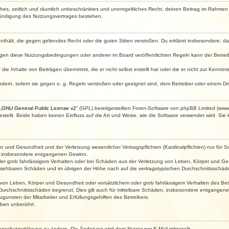
faches, zeitlich und räumlich unbeschränktes und unentgeltliches Recht, deinen Beitrag im Rahme
Kündigung des Nutzungsvertrages bestehen.
e enthält, die gegen geltendes Recht oder die guten Sitten verstoßen. Du erklärst insbesondere, 
egen diese Nutzungsbedingungen oder anderer im Board veröffentlichten Regeln kann der Betre
die Inhalte von Beiträgen übernimmt, die er nicht selbst erstellt hat oder die er nicht zur Kenn
ndern, sofern sie gegen o. g. Regeln verstoßen oder geeignet sind, dem Betreiber oder einem D
„
GNU General Public License v2
“ (GPL) bereitgestellten Foren-Software von phpBB Limited (ww
ellt. Beide haben keinen Einfluss auf die Art und Weise, wie die Software verwendet wird. Si
 und Gesundheit und der Verletzung wesentlicher Vertragspflichten (Kardinalpflichten) nur für Sc
wie insbesondere entgangenen Gewinn.
der grob fahrlässigem Verhalten oder bei Schäden aus der Verletzung von Leben, Körper und Ges
rhersehbaren Schäden und im übrigen der Höhe nach auf die vertragstypischen Durchschnittsschäde
von Leben, Körper und Gesundheit oder vorsätzlichem oder grob fahrlässigem Verhalten des Betr
Durchschnittsschäden begrenzt. Dies gilt auch für mittelbare Schäden, insbesondere entgangen
gunsten der Mitarbeiter und Erfüllungsgehilfen des Betreibers.
ben unberührt.
enschutzerklärung zu ändern. Die Änderung wird dem Nutzer per E-Mail mitgeteilt.