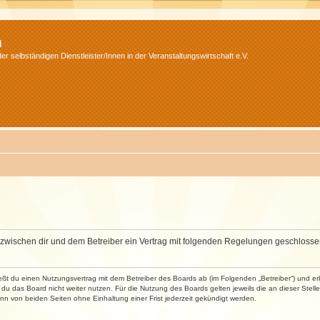
m
r selbständigen Dienstleister/Innen in der Veranstaltungswirtschaft e.V.
wird zwischen dir und dem Betreiber ein Vertrag mit folgenden Regelungen geschlosse
ließt du einen Nutzungsvertrag mit dem Betreiber des Boards ab (im Folgenden „Betreiber“) und 
du das Board nicht weiter nutzen. Für die Nutzung des Boards gelten jeweils die an dieser Stell
n von beiden Seiten ohne Einhaltung einer Frist jederzeit gekündigt werden.