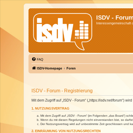
ISDV - Foru
Interessengemeinschaft de
FAQ
ISDV-Homepage
Foren
ISDV - Forum - Registrierung
Mit dem Zugriff auf „ISDV - Forum“ („https://isdv.net/forum“) 
1. NUTZUNGSVERTRAG
Mit dem Zugriff auf „ISDV - Forum“ (im Folgenden „das Board“) sch
Wenn du mit diesen Regelungen nicht einverstanden bist, so darfst 
Der Nutzungsvertrag wird auf unbestimmte Zeit geschlossen und kan
2. EINRÄUMUNG VON NUTZUNGSRECHTEN