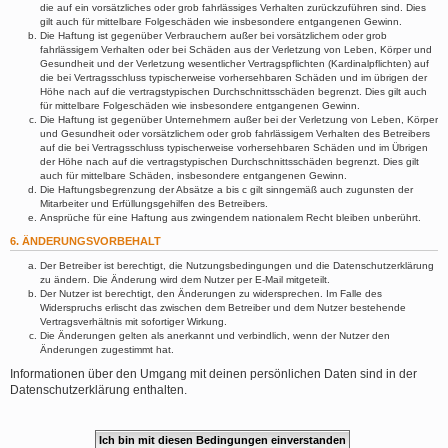
die auf ein vorsätzliches oder grob fahrlässiges Verhalten zurückzuführen sind. Dies
gilt auch für mittelbare Folgeschäden wie insbesondere entgangenen Gewinn.
Die Haftung ist gegenüber Verbrauchern außer bei vorsätzlichem oder grob
fahrlässigem Verhalten oder bei Schäden aus der Verletzung von Leben, Körper und
Gesundheit und der Verletzung wesentlicher Vertragspflichten (Kardinalpflichten) auf
die bei Vertragsschluss typischerweise vorhersehbaren Schäden und im übrigen der
Höhe nach auf die vertragstypischen Durchschnittsschäden begrenzt. Dies gilt auch
für mittelbare Folgeschäden wie insbesondere entgangenen Gewinn.
Die Haftung ist gegenüber Unternehmern außer bei der Verletzung von Leben, Körper
und Gesundheit oder vorsätzlichem oder grob fahrlässigem Verhalten des Betreibers
auf die bei Vertragsschluss typischerweise vorhersehbaren Schäden und im Übrigen
der Höhe nach auf die vertragstypischen Durchschnittsschäden begrenzt. Dies gilt
auch für mittelbare Schäden, insbesondere entgangenen Gewinn.
Die Haftungsbegrenzung der Absätze a bis c gilt sinngemäß auch zugunsten der
Mitarbeiter und Erfüllungsgehilfen des Betreibers.
Ansprüche für eine Haftung aus zwingendem nationalem Recht bleiben unberührt.
6. ÄNDERUNGSVORBEHALT
Der Betreiber ist berechtigt, die Nutzungsbedingungen und die Datenschutzerklärung
zu ändern. Die Änderung wird dem Nutzer per E-Mail mitgeteilt.
Der Nutzer ist berechtigt, den Änderungen zu widersprechen. Im Falle des
Widerspruchs erlischt das zwischen dem Betreiber und dem Nutzer bestehende
Vertragsverhältnis mit sofortiger Wirkung.
Die Änderungen gelten als anerkannt und verbindlich, wenn der Nutzer den
Änderungen zugestimmt hat.
Informationen über den Umgang mit deinen persönlichen Daten sind in der
Datenschutzerklärung enthalten.