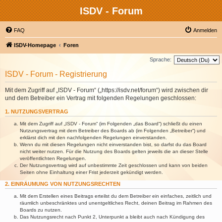
ISDV - Forum
FAQ
Anmelden
ISDV-Homepage
Foren
Sprache:
ISDV - Forum - Registrierung
Mit dem Zugriff auf „ISDV - Forum“ („https://isdv.net/forum“) wird zwischen dir
und dem Betreiber ein Vertrag mit folgenden Regelungen geschlossen:
1. NUTZUNGSVERTRAG
Mit dem Zugriff auf „ISDV - Forum“ (im Folgenden „das Board“) schließt du einen
Nutzungsvertrag mit dem Betreiber des Boards ab (im Folgenden „Betreiber“) und
erklärst dich mit den nachfolgenden Regelungen einverstanden.
Wenn du mit diesen Regelungen nicht einverstanden bist, so darfst du das Board
nicht weiter nutzen. Für die Nutzung des Boards gelten jeweils die an dieser Stelle
veröffentlichten Regelungen.
Der Nutzungsvertrag wird auf unbestimmte Zeit geschlossen und kann von beiden
Seiten ohne Einhaltung einer Frist jederzeit gekündigt werden.
2. EINRÄUMUNG VON NUTZUNGSRECHTEN
Mit dem Erstellen eines Beitrags erteilst du dem Betreiber ein einfaches, zeitlich und
räumlich unbeschränktes und unentgeltliches Recht, deinen Beitrag im Rahmen des
Boards zu nutzen.
Das Nutzungsrecht nach Punkt 2, Unterpunkt a bleibt auch nach Kündigung des