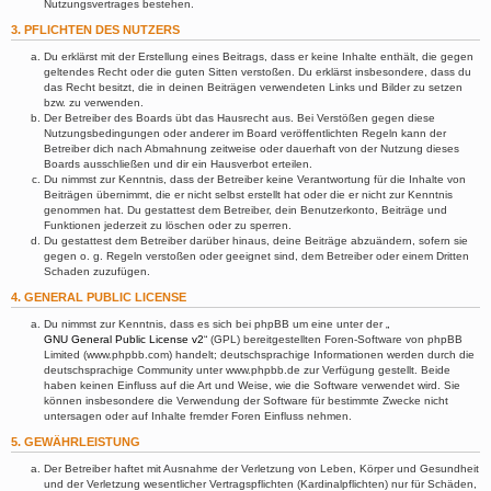
Nutzungsvertrages bestehen.
3. PFLICHTEN DES NUTZERS
Du erklärst mit der Erstellung eines Beitrags, dass er keine Inhalte enthält, die gegen
geltendes Recht oder die guten Sitten verstoßen. Du erklärst insbesondere, dass du
das Recht besitzt, die in deinen Beiträgen verwendeten Links und Bilder zu setzen
bzw. zu verwenden.
Der Betreiber des Boards übt das Hausrecht aus. Bei Verstößen gegen diese
Nutzungsbedingungen oder anderer im Board veröffentlichten Regeln kann der
Betreiber dich nach Abmahnung zeitweise oder dauerhaft von der Nutzung dieses
Boards ausschließen und dir ein Hausverbot erteilen.
Du nimmst zur Kenntnis, dass der Betreiber keine Verantwortung für die Inhalte von
Beiträgen übernimmt, die er nicht selbst erstellt hat oder die er nicht zur Kenntnis
genommen hat. Du gestattest dem Betreiber, dein Benutzerkonto, Beiträge und
Funktionen jederzeit zu löschen oder zu sperren.
Du gestattest dem Betreiber darüber hinaus, deine Beiträge abzuändern, sofern sie
gegen o. g. Regeln verstoßen oder geeignet sind, dem Betreiber oder einem Dritten
Schaden zuzufügen.
4. GENERAL PUBLIC LICENSE
Du nimmst zur Kenntnis, dass es sich bei phpBB um eine unter der „
GNU General Public License v2
“ (GPL) bereitgestellten Foren-Software von phpBB
Limited (www.phpbb.com) handelt; deutschsprachige Informationen werden durch die
deutschsprachige Community unter www.phpbb.de zur Verfügung gestellt. Beide
haben keinen Einfluss auf die Art und Weise, wie die Software verwendet wird. Sie
können insbesondere die Verwendung der Software für bestimmte Zwecke nicht
untersagen oder auf Inhalte fremder Foren Einfluss nehmen.
5. GEWÄHRLEISTUNG
Der Betreiber haftet mit Ausnahme der Verletzung von Leben, Körper und Gesundheit
und der Verletzung wesentlicher Vertragspflichten (Kardinalpflichten) nur für Schäden,