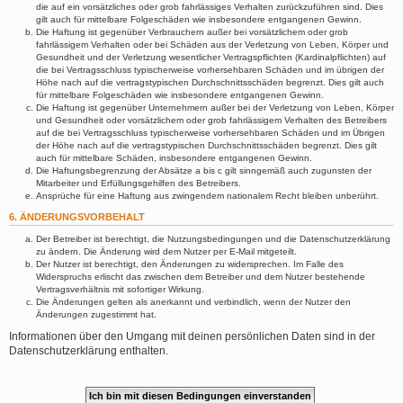
die auf ein vorsätzliches oder grob fahrlässiges Verhalten zurückzuführen sind. Dies
gilt auch für mittelbare Folgeschäden wie insbesondere entgangenen Gewinn.
Die Haftung ist gegenüber Verbrauchern außer bei vorsätzlichem oder grob
fahrlässigem Verhalten oder bei Schäden aus der Verletzung von Leben, Körper und
Gesundheit und der Verletzung wesentlicher Vertragspflichten (Kardinalpflichten) auf
die bei Vertragsschluss typischerweise vorhersehbaren Schäden und im übrigen der
Höhe nach auf die vertragstypischen Durchschnittsschäden begrenzt. Dies gilt auch
für mittelbare Folgeschäden wie insbesondere entgangenen Gewinn.
Die Haftung ist gegenüber Unternehmern außer bei der Verletzung von Leben, Körper
und Gesundheit oder vorsätzlichem oder grob fahrlässigem Verhalten des Betreibers
auf die bei Vertragsschluss typischerweise vorhersehbaren Schäden und im Übrigen
der Höhe nach auf die vertragstypischen Durchschnittsschäden begrenzt. Dies gilt
auch für mittelbare Schäden, insbesondere entgangenen Gewinn.
Die Haftungsbegrenzung der Absätze a bis c gilt sinngemäß auch zugunsten der
Mitarbeiter und Erfüllungsgehilfen des Betreibers.
Ansprüche für eine Haftung aus zwingendem nationalem Recht bleiben unberührt.
6. ÄNDERUNGSVORBEHALT
Der Betreiber ist berechtigt, die Nutzungsbedingungen und die Datenschutzerklärung
zu ändern. Die Änderung wird dem Nutzer per E-Mail mitgeteilt.
Der Nutzer ist berechtigt, den Änderungen zu widersprechen. Im Falle des
Widerspruchs erlischt das zwischen dem Betreiber und dem Nutzer bestehende
Vertragsverhältnis mit sofortiger Wirkung.
Die Änderungen gelten als anerkannt und verbindlich, wenn der Nutzer den
Änderungen zugestimmt hat.
Informationen über den Umgang mit deinen persönlichen Daten sind in der
Datenschutzerklärung enthalten.