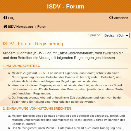
ISDV - Forum
FAQ
Anmelden
ISDV-Homepage
Foren
Sprache:
ISDV - Forum - Registrierung
Mit dem Zugriff auf „ISDV - Forum“ („https://isdv.net/forum“) wird zwischen dir
und dem Betreiber ein Vertrag mit folgenden Regelungen geschlossen:
1. NUTZUNGSVERTRAG
Mit dem Zugriff auf „ISDV - Forum“ (im Folgenden „das Board“) schließt du einen
Nutzungsvertrag mit dem Betreiber des Boards ab (im Folgenden „Betreiber“) und
erklärst dich mit den nachfolgenden Regelungen einverstanden.
Wenn du mit diesen Regelungen nicht einverstanden bist, so darfst du das Board
nicht weiter nutzen. Für die Nutzung des Boards gelten jeweils die an dieser Stelle
veröffentlichten Regelungen.
Der Nutzungsvertrag wird auf unbestimmte Zeit geschlossen und kann von beiden
Seiten ohne Einhaltung einer Frist jederzeit gekündigt werden.
2. EINRÄUMUNG VON NUTZUNGSRECHTEN
Mit dem Erstellen eines Beitrags erteilst du dem Betreiber ein einfaches, zeitlich und
räumlich unbeschränktes und unentgeltliches Recht, deinen Beitrag im Rahmen des
Boards zu nutzen.
Das Nutzungsrecht nach Punkt 2, Unterpunkt a bleibt auch nach Kündigung des