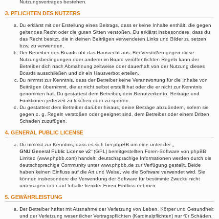
Nutzungsvertrages bestehen.
3. PFLICHTEN DES NUTZERS
Du erklärst mit der Erstellung eines Beitrags, dass er keine Inhalte enthält, die gegen
geltendes Recht oder die guten Sitten verstoßen. Du erklärst insbesondere, dass du
das Recht besitzt, die in deinen Beiträgen verwendeten Links und Bilder zu setzen
bzw. zu verwenden.
Der Betreiber des Boards übt das Hausrecht aus. Bei Verstößen gegen diese
Nutzungsbedingungen oder anderer im Board veröffentlichten Regeln kann der
Betreiber dich nach Abmahnung zeitweise oder dauerhaft von der Nutzung dieses
Boards ausschließen und dir ein Hausverbot erteilen.
Du nimmst zur Kenntnis, dass der Betreiber keine Verantwortung für die Inhalte von
Beiträgen übernimmt, die er nicht selbst erstellt hat oder die er nicht zur Kenntnis
genommen hat. Du gestattest dem Betreiber, dein Benutzerkonto, Beiträge und
Funktionen jederzeit zu löschen oder zu sperren.
Du gestattest dem Betreiber darüber hinaus, deine Beiträge abzuändern, sofern sie
gegen o. g. Regeln verstoßen oder geeignet sind, dem Betreiber oder einem Dritten
Schaden zuzufügen.
4. GENERAL PUBLIC LICENSE
Du nimmst zur Kenntnis, dass es sich bei phpBB um eine unter der „
GNU General Public License v2
“ (GPL) bereitgestellten Foren-Software von phpBB
Limited (www.phpbb.com) handelt; deutschsprachige Informationen werden durch die
deutschsprachige Community unter www.phpbb.de zur Verfügung gestellt. Beide
haben keinen Einfluss auf die Art und Weise, wie die Software verwendet wird. Sie
können insbesondere die Verwendung der Software für bestimmte Zwecke nicht
untersagen oder auf Inhalte fremder Foren Einfluss nehmen.
5. GEWÄHRLEISTUNG
Der Betreiber haftet mit Ausnahme der Verletzung von Leben, Körper und Gesundheit
und der Verletzung wesentlicher Vertragspflichten (Kardinalpflichten) nur für Schäden,