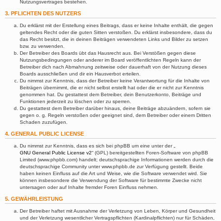
Nutzungsvertrages bestehen.
3. PFLICHTEN DES NUTZERS
Du erklärst mit der Erstellung eines Beitrags, dass er keine Inhalte enthält, die gegen
geltendes Recht oder die guten Sitten verstoßen. Du erklärst insbesondere, dass du
das Recht besitzt, die in deinen Beiträgen verwendeten Links und Bilder zu setzen
bzw. zu verwenden.
Der Betreiber des Boards übt das Hausrecht aus. Bei Verstößen gegen diese
Nutzungsbedingungen oder anderer im Board veröffentlichten Regeln kann der
Betreiber dich nach Abmahnung zeitweise oder dauerhaft von der Nutzung dieses
Boards ausschließen und dir ein Hausverbot erteilen.
Du nimmst zur Kenntnis, dass der Betreiber keine Verantwortung für die Inhalte von
Beiträgen übernimmt, die er nicht selbst erstellt hat oder die er nicht zur Kenntnis
genommen hat. Du gestattest dem Betreiber, dein Benutzerkonto, Beiträge und
Funktionen jederzeit zu löschen oder zu sperren.
Du gestattest dem Betreiber darüber hinaus, deine Beiträge abzuändern, sofern sie
gegen o. g. Regeln verstoßen oder geeignet sind, dem Betreiber oder einem Dritten
Schaden zuzufügen.
4. GENERAL PUBLIC LICENSE
Du nimmst zur Kenntnis, dass es sich bei phpBB um eine unter der „
GNU General Public License v2
“ (GPL) bereitgestellten Foren-Software von phpBB
Limited (www.phpbb.com) handelt; deutschsprachige Informationen werden durch die
deutschsprachige Community unter www.phpbb.de zur Verfügung gestellt. Beide
haben keinen Einfluss auf die Art und Weise, wie die Software verwendet wird. Sie
können insbesondere die Verwendung der Software für bestimmte Zwecke nicht
untersagen oder auf Inhalte fremder Foren Einfluss nehmen.
5. GEWÄHRLEISTUNG
Der Betreiber haftet mit Ausnahme der Verletzung von Leben, Körper und Gesundheit
und der Verletzung wesentlicher Vertragspflichten (Kardinalpflichten) nur für Schäden,