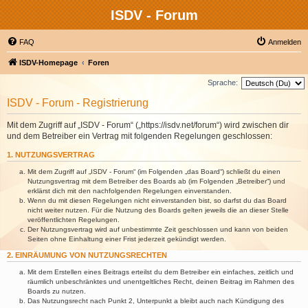
ISDV - Forum
FAQ
Anmelden
ISDV-Homepage
Foren
Sprache:
ISDV - Forum - Registrierung
Mit dem Zugriff auf „ISDV - Forum“ („https://isdv.net/forum“) wird zwischen dir
und dem Betreiber ein Vertrag mit folgenden Regelungen geschlossen:
1. NUTZUNGSVERTRAG
Mit dem Zugriff auf „ISDV - Forum“ (im Folgenden „das Board“) schließt du einen
Nutzungsvertrag mit dem Betreiber des Boards ab (im Folgenden „Betreiber“) und
erklärst dich mit den nachfolgenden Regelungen einverstanden.
Wenn du mit diesen Regelungen nicht einverstanden bist, so darfst du das Board
nicht weiter nutzen. Für die Nutzung des Boards gelten jeweils die an dieser Stelle
veröffentlichten Regelungen.
Der Nutzungsvertrag wird auf unbestimmte Zeit geschlossen und kann von beiden
Seiten ohne Einhaltung einer Frist jederzeit gekündigt werden.
2. EINRÄUMUNG VON NUTZUNGSRECHTEN
Mit dem Erstellen eines Beitrags erteilst du dem Betreiber ein einfaches, zeitlich und
räumlich unbeschränktes und unentgeltliches Recht, deinen Beitrag im Rahmen des
Boards zu nutzen.
Das Nutzungsrecht nach Punkt 2, Unterpunkt a bleibt auch nach Kündigung des