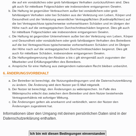
die auf ein vorsätzliches oder grob fahrlässiges Verhalten zurückzuführen sind. Dies
gilt auch für mittelbare Folgeschäden wie insbesondere entgangenen Gewinn.
Die Haftung ist gegenüber Verbrauchern außer bei vorsätzlichem oder grob
fahrlässigem Verhalten oder bei Schäden aus der Verletzung von Leben, Körper und
Gesundheit und der Verletzung wesentlicher Vertragspflichten (Kardinalpflichten) auf
die bei Vertragsschluss typischerweise vorhersehbaren Schäden und im übrigen der
Höhe nach auf die vertragstypischen Durchschnittsschäden begrenzt. Dies gilt auch
für mittelbare Folgeschäden wie insbesondere entgangenen Gewinn.
Die Haftung ist gegenüber Unternehmern außer bei der Verletzung von Leben, Körper
und Gesundheit oder vorsätzlichem oder grob fahrlässigem Verhalten des Betreibers
auf die bei Vertragsschluss typischerweise vorhersehbaren Schäden und im Übrigen
der Höhe nach auf die vertragstypischen Durchschnittsschäden begrenzt. Dies gilt
auch für mittelbare Schäden, insbesondere entgangenen Gewinn.
Die Haftungsbegrenzung der Absätze a bis c gilt sinngemäß auch zugunsten der
Mitarbeiter und Erfüllungsgehilfen des Betreibers.
Ansprüche für eine Haftung aus zwingendem nationalem Recht bleiben unberührt.
6. ÄNDERUNGSVORBEHALT
Der Betreiber ist berechtigt, die Nutzungsbedingungen und die Datenschutzerklärung
zu ändern. Die Änderung wird dem Nutzer per E-Mail mitgeteilt.
Der Nutzer ist berechtigt, den Änderungen zu widersprechen. Im Falle des
Widerspruchs erlischt das zwischen dem Betreiber und dem Nutzer bestehende
Vertragsverhältnis mit sofortiger Wirkung.
Die Änderungen gelten als anerkannt und verbindlich, wenn der Nutzer den
Änderungen zugestimmt hat.
Informationen über den Umgang mit deinen persönlichen Daten sind in der
Datenschutzerklärung enthalten.