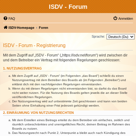
ISDV - Forum
FAQ
Anmelden
ISDV-Homepage
Foren
Sprache:
ISDV - Forum - Registrierung
Mit dem Zugriff auf „ISDV - Forum“ („https://isdv.net/forum“) wird zwischen dir
und dem Betreiber ein Vertrag mit folgenden Regelungen geschlossen:
1. NUTZUNGSVERTRAG
Mit dem Zugriff auf „ISDV - Forum“ (im Folgenden „das Board“) schließt du einen
Nutzungsvertrag mit dem Betreiber des Boards ab (im Folgenden „Betreiber“) und
erklärst dich mit den nachfolgenden Regelungen einverstanden.
Wenn du mit diesen Regelungen nicht einverstanden bist, so darfst du das Board
nicht weiter nutzen. Für die Nutzung des Boards gelten jeweils die an dieser Stelle
veröffentlichten Regelungen.
Der Nutzungsvertrag wird auf unbestimmte Zeit geschlossen und kann von beiden
Seiten ohne Einhaltung einer Frist jederzeit gekündigt werden.
2. EINRÄUMUNG VON NUTZUNGSRECHTEN
Mit dem Erstellen eines Beitrags erteilst du dem Betreiber ein einfaches, zeitlich und
räumlich unbeschränktes und unentgeltliches Recht, deinen Beitrag im Rahmen des
Boards zu nutzen.
Das Nutzungsrecht nach Punkt 2, Unterpunkt a bleibt auch nach Kündigung des