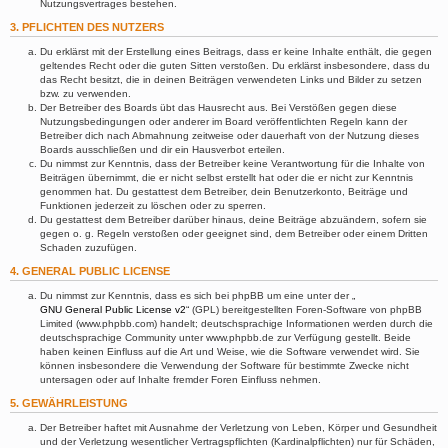
Nutzungsvertrages bestehen.
3. PFLICHTEN DES NUTZERS
Du erklärst mit der Erstellung eines Beitrags, dass er keine Inhalte enthält, die gegen
geltendes Recht oder die guten Sitten verstoßen. Du erklärst insbesondere, dass du
das Recht besitzt, die in deinen Beiträgen verwendeten Links und Bilder zu setzen
bzw. zu verwenden.
Der Betreiber des Boards übt das Hausrecht aus. Bei Verstößen gegen diese
Nutzungsbedingungen oder anderer im Board veröffentlichten Regeln kann der
Betreiber dich nach Abmahnung zeitweise oder dauerhaft von der Nutzung dieses
Boards ausschließen und dir ein Hausverbot erteilen.
Du nimmst zur Kenntnis, dass der Betreiber keine Verantwortung für die Inhalte von
Beiträgen übernimmt, die er nicht selbst erstellt hat oder die er nicht zur Kenntnis
genommen hat. Du gestattest dem Betreiber, dein Benutzerkonto, Beiträge und
Funktionen jederzeit zu löschen oder zu sperren.
Du gestattest dem Betreiber darüber hinaus, deine Beiträge abzuändern, sofern sie
gegen o. g. Regeln verstoßen oder geeignet sind, dem Betreiber oder einem Dritten
Schaden zuzufügen.
4. GENERAL PUBLIC LICENSE
Du nimmst zur Kenntnis, dass es sich bei phpBB um eine unter der „
GNU General Public License v2
“ (GPL) bereitgestellten Foren-Software von phpBB
Limited (www.phpbb.com) handelt; deutschsprachige Informationen werden durch die
deutschsprachige Community unter www.phpbb.de zur Verfügung gestellt. Beide
haben keinen Einfluss auf die Art und Weise, wie die Software verwendet wird. Sie
können insbesondere die Verwendung der Software für bestimmte Zwecke nicht
untersagen oder auf Inhalte fremder Foren Einfluss nehmen.
5. GEWÄHRLEISTUNG
Der Betreiber haftet mit Ausnahme der Verletzung von Leben, Körper und Gesundheit
und der Verletzung wesentlicher Vertragspflichten (Kardinalpflichten) nur für Schäden,