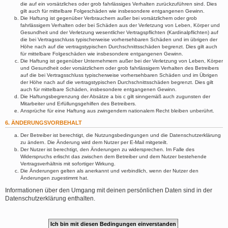
die auf ein vorsätzliches oder grob fahrlässiges Verhalten zurückzuführen sind. Dies
gilt auch für mittelbare Folgeschäden wie insbesondere entgangenen Gewinn.
Die Haftung ist gegenüber Verbrauchern außer bei vorsätzlichem oder grob
fahrlässigem Verhalten oder bei Schäden aus der Verletzung von Leben, Körper und
Gesundheit und der Verletzung wesentlicher Vertragspflichten (Kardinalpflichten) auf
die bei Vertragsschluss typischerweise vorhersehbaren Schäden und im übrigen der
Höhe nach auf die vertragstypischen Durchschnittsschäden begrenzt. Dies gilt auch
für mittelbare Folgeschäden wie insbesondere entgangenen Gewinn.
Die Haftung ist gegenüber Unternehmern außer bei der Verletzung von Leben, Körper
und Gesundheit oder vorsätzlichem oder grob fahrlässigem Verhalten des Betreibers
auf die bei Vertragsschluss typischerweise vorhersehbaren Schäden und im Übrigen
der Höhe nach auf die vertragstypischen Durchschnittsschäden begrenzt. Dies gilt
auch für mittelbare Schäden, insbesondere entgangenen Gewinn.
Die Haftungsbegrenzung der Absätze a bis c gilt sinngemäß auch zugunsten der
Mitarbeiter und Erfüllungsgehilfen des Betreibers.
Ansprüche für eine Haftung aus zwingendem nationalem Recht bleiben unberührt.
6. ÄNDERUNGSVORBEHALT
Der Betreiber ist berechtigt, die Nutzungsbedingungen und die Datenschutzerklärung
zu ändern. Die Änderung wird dem Nutzer per E-Mail mitgeteilt.
Der Nutzer ist berechtigt, den Änderungen zu widersprechen. Im Falle des
Widerspruchs erlischt das zwischen dem Betreiber und dem Nutzer bestehende
Vertragsverhältnis mit sofortiger Wirkung.
Die Änderungen gelten als anerkannt und verbindlich, wenn der Nutzer den
Änderungen zugestimmt hat.
Informationen über den Umgang mit deinen persönlichen Daten sind in der
Datenschutzerklärung enthalten.