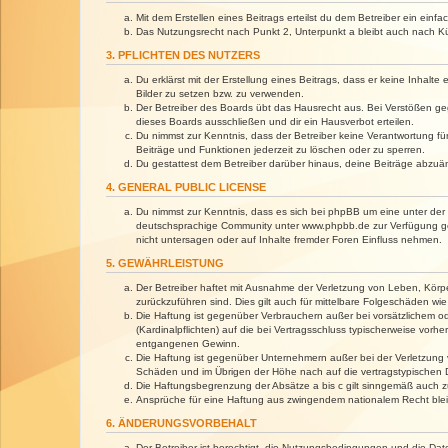
Mit dem Erstellen eines Beitrags erteilst du dem Betreiber ein ein
Das Nutzungsrecht nach Punkt 2, Unterpunkt a bleibt auch nach 
3. PFLICHTEN DES NUTZERS
Du erklärst mit der Erstellung eines Beitrags, dass er keine Inhalt
Bilder zu setzen bzw. zu verwenden.
Der Betreiber des Boards übt das Hausrecht aus. Bei Verstößen g
dieses Boards ausschließen und dir ein Hausverbot erteilen.
Du nimmst zur Kenntnis, dass der Betreiber keine Verantwortung für 
Beiträge und Funktionen jederzeit zu löschen oder zu sperren.
Du gestattest dem Betreiber darüber hinaus, deine Beiträge abzuä
4. GENERAL PUBLIC LICENSE
Du nimmst zur Kenntnis, dass es sich bei phpBB um eine unter der 
deutschsprachige Community unter www.phpbb.de zur Verfügung gest
nicht untersagen oder auf Inhalte fremder Foren Einfluss nehmen.
5. GEWÄHRLEISTUNG
Der Betreiber haftet mit Ausnahme der Verletzung von Leben, Körper
zurückzuführen sind. Dies gilt auch für mittelbare Folgeschäden 
Die Haftung ist gegenüber Verbrauchern außer bei vorsätzlichem o
(Kardinalpflichten) auf die bei Vertragsschluss typischerweise vo
entgangenen Gewinn.
Die Haftung ist gegenüber Unternehmern außer bei der Verletzung 
Schäden und im Übrigen der Höhe nach auf die vertragstypischen 
Die Haftungsbegrenzung der Absätze a bis c gilt sinngemäß auch zu
Ansprüche für eine Haftung aus zwingendem nationalem Recht blei
6. ÄNDERUNGSVORBEHALT
Der Betreiber ist berechtigt, die Nutzungsbedingungen und die Dat