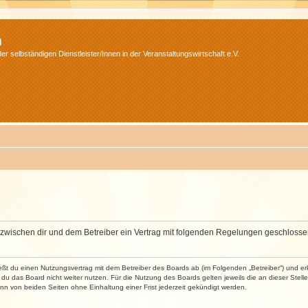
m
r selbständigen Dienstleister/Innen in der Veranstaltungswirtschaft e.V.
wird zwischen dir und dem Betreiber ein Vertrag mit folgenden Regelungen geschlosse
ließt du einen Nutzungsvertrag mit dem Betreiber des Boards ab (im Folgenden „Betreiber“) und 
du das Board nicht weiter nutzen. Für die Nutzung des Boards gelten jeweils die an dieser Stell
n von beiden Seiten ohne Einhaltung einer Frist jederzeit gekündigt werden.