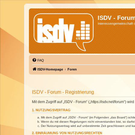
ISDV - Foru
Interessengemeinschaft de
FAQ
ISDV-Homepage
Foren
ISDV - Forum - Registrierung
Mit dem Zugriff auf „ISDV - Forum“ („https://isdv.net/forum“) 
1. NUTZUNGSVERTRAG
Mit dem Zugriff auf „ISDV - Forum“ (im Folgenden „das Board“) sch
Wenn du mit diesen Regelungen nicht einverstanden bist, so darfst 
Der Nutzungsvertrag wird auf unbestimmte Zeit geschlossen und kan
2. EINRÄUMUNG VON NUTZUNGSRECHTEN