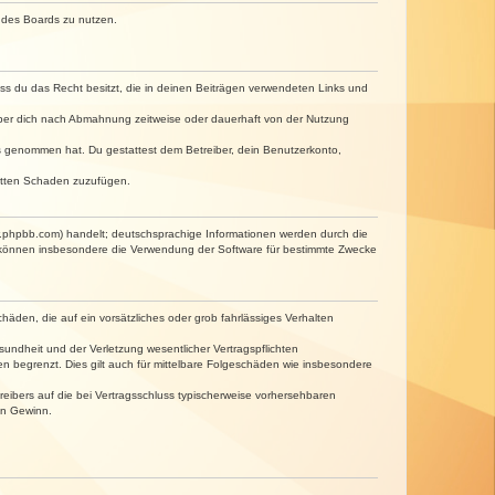
n des Boards zu nutzen.
dass du das Recht besitzt, die in deinen Beiträgen verwendeten Links und
iber dich nach Abmahnung zeitweise oder dauerhaft von der Nutzung
tnis genommen hat. Du gestattest dem Betreiber, dein Benutzerkonto,
ritten Schaden zuzufügen.
w.phpbb.com) handelt; deutschsprachige Informationen werden durch die
e können insbesondere die Verwendung der Software für bestimmte Zwecke
häden, die auf ein vorsätzliches oder grob fahrlässiges Verhalten
undheit und der Verletzung wesentlicher Vertragspflichten
n begrenzt. Dies gilt auch für mittelbare Folgeschäden wie insbesondere
eibers auf die bei Vertragsschluss typischerweise vorhersehbaren
en Gewinn.