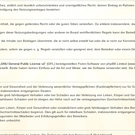
faches, zeitlich und räumlich unbeschränktes und unentgeltliches Recht, deinen Beitrag im Rahme
Kündigung des Nutzungsvertrages bestehen.
e enthält, die gegen geltendes Recht oder die guten Sitten verstoßen. Du erklärst insbesondere, 
egen diese Nutzungsbedingungen oder anderer im Board veröffentlichten Regeln kann der Betre
die Inhalte von Beiträgen übernimmt, die er nicht selbst erstellt hat oder die er nicht zur Kenn
ndern, sofern sie gegen o. g. Regeln verstoßen oder geeignet sind, dem Betreiber oder einem D
„
GNU General Public License v2
“ (GPL) bereitgestellten Foren-Software von phpBB Limited (ww
ellt. Beide haben keinen Einfluss auf die Art und Weise, wie die Software verwendet wird. Si
 und Gesundheit und der Verletzung wesentlicher Vertragspflichten (Kardinalpflichten) nur für Sc
wie insbesondere entgangenen Gewinn.
der grob fahrlässigem Verhalten oder bei Schäden aus der Verletzung von Leben, Körper und Ges
rhersehbaren Schäden und im übrigen der Höhe nach auf die vertragstypischen Durchschnittsschäde
von Leben, Körper und Gesundheit oder vorsätzlichem oder grob fahrlässigem Verhalten des Betr
Durchschnittsschäden begrenzt. Dies gilt auch für mittelbare Schäden, insbesondere entgangen
gunsten der Mitarbeiter und Erfüllungsgehilfen des Betreibers.
ben unberührt.
enschutzerklärung zu ändern. Die Änderung wird dem Nutzer per E-Mail mitgeteilt.