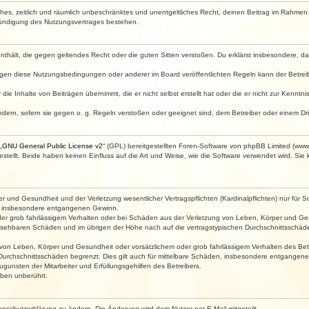
faches, zeitlich und räumlich unbeschränktes und unentgeltliches Recht, deinen Beitrag im Rahme
Kündigung des Nutzungsvertrages bestehen.
e enthält, die gegen geltendes Recht oder die guten Sitten verstoßen. Du erklärst insbesondere, 
egen diese Nutzungsbedingungen oder anderer im Board veröffentlichten Regeln kann der Betre
die Inhalte von Beiträgen übernimmt, die er nicht selbst erstellt hat oder die er nicht zur Kenn
ndern, sofern sie gegen o. g. Regeln verstoßen oder geeignet sind, dem Betreiber oder einem D
„
GNU General Public License v2
“ (GPL) bereitgestellten Foren-Software von phpBB Limited (ww
ellt. Beide haben keinen Einfluss auf die Art und Weise, wie die Software verwendet wird. Si
 und Gesundheit und der Verletzung wesentlicher Vertragspflichten (Kardinalpflichten) nur für Sc
wie insbesondere entgangenen Gewinn.
der grob fahrlässigem Verhalten oder bei Schäden aus der Verletzung von Leben, Körper und Ges
rhersehbaren Schäden und im übrigen der Höhe nach auf die vertragstypischen Durchschnittsschäde
von Leben, Körper und Gesundheit oder vorsätzlichem oder grob fahrlässigem Verhalten des Betr
Durchschnittsschäden begrenzt. Dies gilt auch für mittelbare Schäden, insbesondere entgangen
gunsten der Mitarbeiter und Erfüllungsgehilfen des Betreibers.
ben unberührt.
enschutzerklärung zu ändern. Die Änderung wird dem Nutzer per E-Mail mitgeteilt.