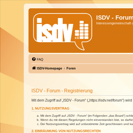
ISDV - Foru
Interessengemeinschaft de
FAQ
ISDV-Homepage
Foren
ISDV - Forum - Registrierung
Mit dem Zugriff auf „ISDV - Forum“ („https://isdv.net/forum“) 
1. NUTZUNGSVERTRAG
Mit dem Zugriff auf „ISDV - Forum“ (im Folgenden „das Board“) sch
Wenn du mit diesen Regelungen nicht einverstanden bist, so darfst 
Der Nutzungsvertrag wird auf unbestimmte Zeit geschlossen und kan
2. EINRÄUMUNG VON NUTZUNGSRECHTEN