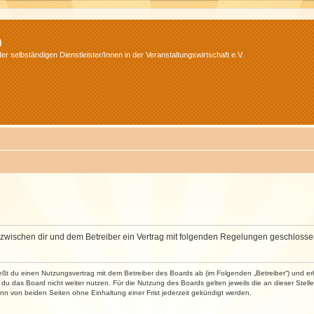
m
r selbständigen Dienstleister/Innen in der Veranstaltungswirtschaft e.V.
wird zwischen dir und dem Betreiber ein Vertrag mit folgenden Regelungen geschlosse
ließt du einen Nutzungsvertrag mit dem Betreiber des Boards ab (im Folgenden „Betreiber“) und 
du das Board nicht weiter nutzen. Für die Nutzung des Boards gelten jeweils die an dieser Stell
n von beiden Seiten ohne Einhaltung einer Frist jederzeit gekündigt werden.