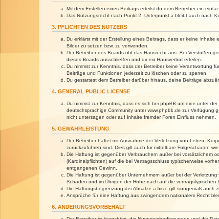
Mit dem Erstellen eines Beitrags erteilst du dem Betreiber ein ein
Das Nutzungsrecht nach Punkt 2, Unterpunkt a bleibt auch nach 
3. PFLICHTEN DES NUTZERS
Du erklärst mit der Erstellung eines Beitrags, dass er keine Inhalt
Bilder zu setzen bzw. zu verwenden.
Der Betreiber des Boards übt das Hausrecht aus. Bei Verstößen g
dieses Boards ausschließen und dir ein Hausverbot erteilen.
Du nimmst zur Kenntnis, dass der Betreiber keine Verantwortung für 
Beiträge und Funktionen jederzeit zu löschen oder zu sperren.
Du gestattest dem Betreiber darüber hinaus, deine Beiträge abzuä
4. GENERAL PUBLIC LICENSE
Du nimmst zur Kenntnis, dass es sich bei phpBB um eine unter der 
deutschsprachige Community unter www.phpbb.de zur Verfügung gest
nicht untersagen oder auf Inhalte fremder Foren Einfluss nehmen.
5. GEWÄHRLEISTUNG
Der Betreiber haftet mit Ausnahme der Verletzung von Leben, Körper
zurückzuführen sind. Dies gilt auch für mittelbare Folgeschäden 
Die Haftung ist gegenüber Verbrauchern außer bei vorsätzlichem o
(Kardinalpflichten) auf die bei Vertragsschluss typischerweise vo
entgangenen Gewinn.
Die Haftung ist gegenüber Unternehmern außer bei der Verletzung 
Schäden und im Übrigen der Höhe nach auf die vertragstypischen 
Die Haftungsbegrenzung der Absätze a bis c gilt sinngemäß auch zu
Ansprüche für eine Haftung aus zwingendem nationalem Recht blei
6. ÄNDERUNGSVORBEHALT
Der Betreiber ist berechtigt, die Nutzungsbedingungen und die Dat