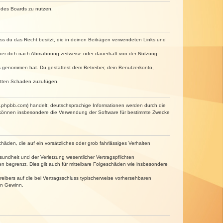
n des Boards zu nutzen.
dass du das Recht besitzt, die in deinen Beiträgen verwendeten Links und
iber dich nach Abmahnung zeitweise oder dauerhaft von der Nutzung
tnis genommen hat. Du gestattest dem Betreiber, dein Benutzerkonto,
ritten Schaden zuzufügen.
w.phpbb.com) handelt; deutschsprachige Informationen werden durch die
e können insbesondere die Verwendung der Software für bestimmte Zwecke
häden, die auf ein vorsätzliches oder grob fahrlässiges Verhalten
undheit und der Verletzung wesentlicher Vertragspflichten
n begrenzt. Dies gilt auch für mittelbare Folgeschäden wie insbesondere
eibers auf die bei Vertragsschluss typischerweise vorhersehbaren
en Gewinn.