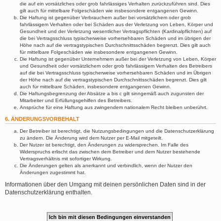
die auf ein vorsätzliches oder grob fahrlässiges Verhalten zurückzuführen sind. Dies
gilt auch für mittelbare Folgeschäden wie insbesondere entgangenen Gewinn.
Die Haftung ist gegenüber Verbrauchern außer bei vorsätzlichem oder grob
fahrlässigem Verhalten oder bei Schäden aus der Verletzung von Leben, Körper und
Gesundheit und der Verletzung wesentlicher Vertragspflichten (Kardinalpflichten) auf
die bei Vertragsschluss typischerweise vorhersehbaren Schäden und im übrigen der
Höhe nach auf die vertragstypischen Durchschnittsschäden begrenzt. Dies gilt auch
für mittelbare Folgeschäden wie insbesondere entgangenen Gewinn.
Die Haftung ist gegenüber Unternehmern außer bei der Verletzung von Leben, Körper
und Gesundheit oder vorsätzlichem oder grob fahrlässigem Verhalten des Betreibers
auf die bei Vertragsschluss typischerweise vorhersehbaren Schäden und im Übrigen
der Höhe nach auf die vertragstypischen Durchschnittsschäden begrenzt. Dies gilt
auch für mittelbare Schäden, insbesondere entgangenen Gewinn.
Die Haftungsbegrenzung der Absätze a bis c gilt sinngemäß auch zugunsten der
Mitarbeiter und Erfüllungsgehilfen des Betreibers.
Ansprüche für eine Haftung aus zwingendem nationalem Recht bleiben unberührt.
6. ÄNDERUNGSVORBEHALT
Der Betreiber ist berechtigt, die Nutzungsbedingungen und die Datenschutzerklärung
zu ändern. Die Änderung wird dem Nutzer per E-Mail mitgeteilt.
Der Nutzer ist berechtigt, den Änderungen zu widersprechen. Im Falle des
Widerspruchs erlischt das zwischen dem Betreiber und dem Nutzer bestehende
Vertragsverhältnis mit sofortiger Wirkung.
Die Änderungen gelten als anerkannt und verbindlich, wenn der Nutzer den
Änderungen zugestimmt hat.
Informationen über den Umgang mit deinen persönlichen Daten sind in der
Datenschutzerklärung enthalten.