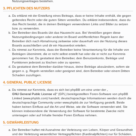
Nutzungsvertrages bestehen.
3. PFLICHTEN DES NUTZERS
Du erklärst mit der Erstellung eines Beitrags, dass er keine Inhalte enthält, die gegen
geltendes Recht oder die guten Sitten verstoßen. Du erklärst insbesondere, dass du
das Recht besitzt, die in deinen Beiträgen verwendeten Links und Bilder zu setzen
bzw. zu verwenden.
Der Betreiber des Boards übt das Hausrecht aus. Bei Verstößen gegen diese
Nutzungsbedingungen oder anderer im Board veröffentlichten Regeln kann der
Betreiber dich nach Abmahnung zeitweise oder dauerhaft von der Nutzung dieses
Boards ausschließen und dir ein Hausverbot erteilen.
Du nimmst zur Kenntnis, dass der Betreiber keine Verantwortung für die Inhalte von
Beiträgen übernimmt, die er nicht selbst erstellt hat oder die er nicht zur Kenntnis
genommen hat. Du gestattest dem Betreiber, dein Benutzerkonto, Beiträge und
Funktionen jederzeit zu löschen oder zu sperren.
Du gestattest dem Betreiber darüber hinaus, deine Beiträge abzuändern, sofern sie
gegen o. g. Regeln verstoßen oder geeignet sind, dem Betreiber oder einem Dritten
Schaden zuzufügen.
4. GENERAL PUBLIC LICENSE
Du nimmst zur Kenntnis, dass es sich bei phpBB um eine unter der „
GNU General Public License v2
“ (GPL) bereitgestellten Foren-Software von phpBB
Limited (www.phpbb.com) handelt; deutschsprachige Informationen werden durch die
deutschsprachige Community unter www.phpbb.de zur Verfügung gestellt. Beide
haben keinen Einfluss auf die Art und Weise, wie die Software verwendet wird. Sie
können insbesondere die Verwendung der Software für bestimmte Zwecke nicht
untersagen oder auf Inhalte fremder Foren Einfluss nehmen.
5. GEWÄHRLEISTUNG
Der Betreiber haftet mit Ausnahme der Verletzung von Leben, Körper und Gesundheit
und der Verletzung wesentlicher Vertragspflichten (Kardinalpflichten) nur für Schäden,