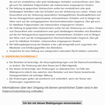
die auf ein vorsätzliches oder grob fahrlässiges Verhalten zurückzuführen sind. Dies
gilt auch für mittelbare Folgeschäden wie insbesondere entgangenen Gewinn.
Die Haftung ist gegenüber Verbrauchern außer bei vorsätzlichem oder grob
fahrlässigem Verhalten oder bei Schäden aus der Verletzung von Leben, Körper und
Gesundheit und der Verletzung wesentlicher Vertragspflichten (Kardinalpflichten) auf
die bei Vertragsschluss typischerweise vorhersehbaren Schäden und im übrigen der
Höhe nach auf die vertragstypischen Durchschnittsschäden begrenzt. Dies gilt auch
für mittelbare Folgeschäden wie insbesondere entgangenen Gewinn.
Die Haftung ist gegenüber Unternehmern außer bei der Verletzung von Leben, Körper
und Gesundheit oder vorsätzlichem oder grob fahrlässigem Verhalten des Betreibers
auf die bei Vertragsschluss typischerweise vorhersehbaren Schäden und im Übrigen
der Höhe nach auf die vertragstypischen Durchschnittsschäden begrenzt. Dies gilt
auch für mittelbare Schäden, insbesondere entgangenen Gewinn.
Die Haftungsbegrenzung der Absätze a bis c gilt sinngemäß auch zugunsten der
Mitarbeiter und Erfüllungsgehilfen des Betreibers.
Ansprüche für eine Haftung aus zwingendem nationalem Recht bleiben unberührt.
6. ÄNDERUNGSVORBEHALT
Der Betreiber ist berechtigt, die Nutzungsbedingungen und die Datenschutzerklärung
zu ändern. Die Änderung wird dem Nutzer per E-Mail mitgeteilt.
Der Nutzer ist berechtigt, den Änderungen zu widersprechen. Im Falle des
Widerspruchs erlischt das zwischen dem Betreiber und dem Nutzer bestehende
Vertragsverhältnis mit sofortiger Wirkung.
Die Änderungen gelten als anerkannt und verbindlich, wenn der Nutzer den
Änderungen zugestimmt hat.
Informationen über den Umgang mit deinen persönlichen Daten sind in der
Datenschutzerklärung enthalten.