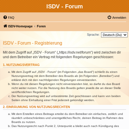
ISDV - Forum
FAQ
Anmelden
ISDV-Homepage
Foren
Sprache:
ISDV - Forum - Registrierung
Mit dem Zugriff auf „ISDV - Forum“ („https://isdv.net/forum“) wird zwischen dir
und dem Betreiber ein Vertrag mit folgenden Regelungen geschlossen:
1. NUTZUNGSVERTRAG
Mit dem Zugriff auf „ISDV - Forum“ (im Folgenden „das Board“) schließt du einen
Nutzungsvertrag mit dem Betreiber des Boards ab (im Folgenden „Betreiber“) und
erklärst dich mit den nachfolgenden Regelungen einverstanden.
Wenn du mit diesen Regelungen nicht einverstanden bist, so darfst du das Board
nicht weiter nutzen. Für die Nutzung des Boards gelten jeweils die an dieser Stelle
veröffentlichten Regelungen.
Der Nutzungsvertrag wird auf unbestimmte Zeit geschlossen und kann von beiden
Seiten ohne Einhaltung einer Frist jederzeit gekündigt werden.
2. EINRÄUMUNG VON NUTZUNGSRECHTEN
Mit dem Erstellen eines Beitrags erteilst du dem Betreiber ein einfaches, zeitlich und
räumlich unbeschränktes und unentgeltliches Recht, deinen Beitrag im Rahmen des
Boards zu nutzen.
Das Nutzungsrecht nach Punkt 2, Unterpunkt a bleibt auch nach Kündigung des