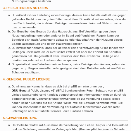
Nutzungsvertrages bestehen.
3. PFLICHTEN DES NUTZERS
Du erklärst mit der Erstellung eines Beitrags, dass er keine Inhalte enthält, die gegen
geltendes Recht oder die guten Sitten verstoßen. Du erklärst insbesondere, dass du
das Recht besitzt, die in deinen Beiträgen verwendeten Links und Bilder zu setzen
bzw. zu verwenden.
Der Betreiber des Boards übt das Hausrecht aus. Bei Verstößen gegen diese
Nutzungsbedingungen oder anderer im Board veröffentlichten Regeln kann der
Betreiber dich nach Abmahnung zeitweise oder dauerhaft von der Nutzung dieses
Boards ausschließen und dir ein Hausverbot erteilen.
Du nimmst zur Kenntnis, dass der Betreiber keine Verantwortung für die Inhalte von
Beiträgen übernimmt, die er nicht selbst erstellt hat oder die er nicht zur Kenntnis
genommen hat. Du gestattest dem Betreiber, dein Benutzerkonto, Beiträge und
Funktionen jederzeit zu löschen oder zu sperren.
Du gestattest dem Betreiber darüber hinaus, deine Beiträge abzuändern, sofern sie
gegen o. g. Regeln verstoßen oder geeignet sind, dem Betreiber oder einem Dritten
Schaden zuzufügen.
4. GENERAL PUBLIC LICENSE
Du nimmst zur Kenntnis, dass es sich bei phpBB um eine unter der „
GNU General Public License v2
“ (GPL) bereitgestellten Foren-Software von phpBB
Limited (www.phpbb.com) handelt; deutschsprachige Informationen werden durch die
deutschsprachige Community unter www.phpbb.de zur Verfügung gestellt. Beide
haben keinen Einfluss auf die Art und Weise, wie die Software verwendet wird. Sie
können insbesondere die Verwendung der Software für bestimmte Zwecke nicht
untersagen oder auf Inhalte fremder Foren Einfluss nehmen.
5. GEWÄHRLEISTUNG
Der Betreiber haftet mit Ausnahme der Verletzung von Leben, Körper und Gesundheit
und der Verletzung wesentlicher Vertragspflichten (Kardinalpflichten) nur für Schäden,