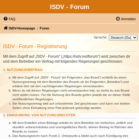
ISDV - Forum
FAQ
Anmelden
ISDV-Homepage
Foren
Sprache:
ISDV - Forum - Registrierung
Mit dem Zugriff auf „ISDV - Forum“ („https://isdv.net/forum“) wird zwischen dir
und dem Betreiber ein Vertrag mit folgenden Regelungen geschlossen:
1. NUTZUNGSVERTRAG
Mit dem Zugriff auf „ISDV - Forum“ (im Folgenden „das Board“) schließt du einen
Nutzungsvertrag mit dem Betreiber des Boards ab (im Folgenden „Betreiber“) und
erklärst dich mit den nachfolgenden Regelungen einverstanden.
Wenn du mit diesen Regelungen nicht einverstanden bist, so darfst du das Board
nicht weiter nutzen. Für die Nutzung des Boards gelten jeweils die an dieser Stelle
veröffentlichten Regelungen.
Der Nutzungsvertrag wird auf unbestimmte Zeit geschlossen und kann von beiden
Seiten ohne Einhaltung einer Frist jederzeit gekündigt werden.
2. EINRÄUMUNG VON NUTZUNGSRECHTEN
Mit dem Erstellen eines Beitrags erteilst du dem Betreiber ein einfaches, zeitlich und
räumlich unbeschränktes und unentgeltliches Recht, deinen Beitrag im Rahmen des
Boards zu nutzen.
Das Nutzungsrecht nach Punkt 2, Unterpunkt a bleibt auch nach Kündigung des