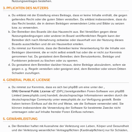
Nutzungsvertrages bestehen.
3. PFLICHTEN DES NUTZERS
Du erklärst mit der Erstellung eines Beitrags, dass er keine Inhalte enthält, die gegen
geltendes Recht oder die guten Sitten verstoßen. Du erklärst insbesondere, dass du
das Recht besitzt, die in deinen Beiträgen verwendeten Links und Bilder zu setzen
bzw. zu verwenden.
Der Betreiber des Boards übt das Hausrecht aus. Bei Verstößen gegen diese
Nutzungsbedingungen oder anderer im Board veröffentlichten Regeln kann der
Betreiber dich nach Abmahnung zeitweise oder dauerhaft von der Nutzung dieses
Boards ausschließen und dir ein Hausverbot erteilen.
Du nimmst zur Kenntnis, dass der Betreiber keine Verantwortung für die Inhalte von
Beiträgen übernimmt, die er nicht selbst erstellt hat oder die er nicht zur Kenntnis
genommen hat. Du gestattest dem Betreiber, dein Benutzerkonto, Beiträge und
Funktionen jederzeit zu löschen oder zu sperren.
Du gestattest dem Betreiber darüber hinaus, deine Beiträge abzuändern, sofern sie
gegen o. g. Regeln verstoßen oder geeignet sind, dem Betreiber oder einem Dritten
Schaden zuzufügen.
4. GENERAL PUBLIC LICENSE
Du nimmst zur Kenntnis, dass es sich bei phpBB um eine unter der „
GNU General Public License v2
“ (GPL) bereitgestellten Foren-Software von phpBB
Limited (www.phpbb.com) handelt; deutschsprachige Informationen werden durch die
deutschsprachige Community unter www.phpbb.de zur Verfügung gestellt. Beide
haben keinen Einfluss auf die Art und Weise, wie die Software verwendet wird. Sie
können insbesondere die Verwendung der Software für bestimmte Zwecke nicht
untersagen oder auf Inhalte fremder Foren Einfluss nehmen.
5. GEWÄHRLEISTUNG
Der Betreiber haftet mit Ausnahme der Verletzung von Leben, Körper und Gesundheit
und der Verletzung wesentlicher Vertragspflichten (Kardinalpflichten) nur für Schäden,