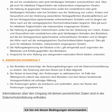
die auf ein vorsätzliches oder grob fahrlässiges Verhalten zurückzuführen sind. Dies
gilt auch für mittelbare Folgeschäden wie insbesondere entgangenen Gewinn.
Die Haftung ist gegenüber Verbrauchern außer bei vorsätzlichem oder grob
fahrlässigem Verhalten oder bei Schäden aus der Verletzung von Leben, Körper und
Gesundheit und der Verletzung wesentlicher Vertragspflichten (Kardinalpflichten) auf
die bei Vertragsschluss typischerweise vorhersehbaren Schäden und im übrigen der
Höhe nach auf die vertragstypischen Durchschnittsschäden begrenzt. Dies gilt auch
für mittelbare Folgeschäden wie insbesondere entgangenen Gewinn.
Die Haftung ist gegenüber Unternehmern außer bei der Verletzung von Leben, Körper
und Gesundheit oder vorsätzlichem oder grob fahrlässigem Verhalten des Betreibers
auf die bei Vertragsschluss typischerweise vorhersehbaren Schäden und im Übrigen
der Höhe nach auf die vertragstypischen Durchschnittsschäden begrenzt. Dies gilt
auch für mittelbare Schäden, insbesondere entgangenen Gewinn.
Die Haftungsbegrenzung der Absätze a bis c gilt sinngemäß auch zugunsten der
Mitarbeiter und Erfüllungsgehilfen des Betreibers.
Ansprüche für eine Haftung aus zwingendem nationalem Recht bleiben unberührt.
6. ÄNDERUNGSVORBEHALT
Der Betreiber ist berechtigt, die Nutzungsbedingungen und die Datenschutzerklärung
zu ändern. Die Änderung wird dem Nutzer per E-Mail mitgeteilt.
Der Nutzer ist berechtigt, den Änderungen zu widersprechen. Im Falle des
Widerspruchs erlischt das zwischen dem Betreiber und dem Nutzer bestehende
Vertragsverhältnis mit sofortiger Wirkung.
Die Änderungen gelten als anerkannt und verbindlich, wenn der Nutzer den
Änderungen zugestimmt hat.
Informationen über den Umgang mit deinen persönlichen Daten sind in der
Datenschutzerklärung enthalten.