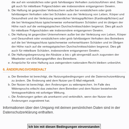
die auf ein vorsätzliches oder grob fahrlässiges Verhalten zurückzuführen sind. Dies
gilt auch für mittelbare Folgeschäden wie insbesondere entgangenen Gewinn.
Die Haftung ist gegenüber Verbrauchern außer bei vorsätzlichem oder grob
fahrlässigem Verhalten oder bei Schäden aus der Verletzung von Leben, Körper und
Gesundheit und der Verletzung wesentlicher Vertragspflichten (Kardinalpflichten) auf
die bei Vertragsschluss typischerweise vorhersehbaren Schäden und im übrigen der
Höhe nach auf die vertragstypischen Durchschnittsschäden begrenzt. Dies gilt auch
für mittelbare Folgeschäden wie insbesondere entgangenen Gewinn.
Die Haftung ist gegenüber Unternehmern außer bei der Verletzung von Leben, Körper
und Gesundheit oder vorsätzlichem oder grob fahrlässigem Verhalten des Betreibers
auf die bei Vertragsschluss typischerweise vorhersehbaren Schäden und im Übrigen
der Höhe nach auf die vertragstypischen Durchschnittsschäden begrenzt. Dies gilt
auch für mittelbare Schäden, insbesondere entgangenen Gewinn.
Die Haftungsbegrenzung der Absätze a bis c gilt sinngemäß auch zugunsten der
Mitarbeiter und Erfüllungsgehilfen des Betreibers.
Ansprüche für eine Haftung aus zwingendem nationalem Recht bleiben unberührt.
6. ÄNDERUNGSVORBEHALT
Der Betreiber ist berechtigt, die Nutzungsbedingungen und die Datenschutzerklärung
zu ändern. Die Änderung wird dem Nutzer per E-Mail mitgeteilt.
Der Nutzer ist berechtigt, den Änderungen zu widersprechen. Im Falle des
Widerspruchs erlischt das zwischen dem Betreiber und dem Nutzer bestehende
Vertragsverhältnis mit sofortiger Wirkung.
Die Änderungen gelten als anerkannt und verbindlich, wenn der Nutzer den
Änderungen zugestimmt hat.
Informationen über den Umgang mit deinen persönlichen Daten sind in der
Datenschutzerklärung enthalten.