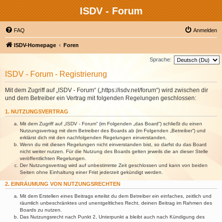
ISDV - Forum
FAQ
Anmelden
ISDV-Homepage
Foren
Sprache:
ISDV - Forum - Registrierung
Mit dem Zugriff auf „ISDV - Forum“ („https://isdv.net/forum“) wird zwischen dir
und dem Betreiber ein Vertrag mit folgenden Regelungen geschlossen:
1. NUTZUNGSVERTRAG
Mit dem Zugriff auf „ISDV - Forum“ (im Folgenden „das Board“) schließt du einen
Nutzungsvertrag mit dem Betreiber des Boards ab (im Folgenden „Betreiber“) und
erklärst dich mit den nachfolgenden Regelungen einverstanden.
Wenn du mit diesen Regelungen nicht einverstanden bist, so darfst du das Board
nicht weiter nutzen. Für die Nutzung des Boards gelten jeweils die an dieser Stelle
veröffentlichten Regelungen.
Der Nutzungsvertrag wird auf unbestimmte Zeit geschlossen und kann von beiden
Seiten ohne Einhaltung einer Frist jederzeit gekündigt werden.
2. EINRÄUMUNG VON NUTZUNGSRECHTEN
Mit dem Erstellen eines Beitrags erteilst du dem Betreiber ein einfaches, zeitlich und
räumlich unbeschränktes und unentgeltliches Recht, deinen Beitrag im Rahmen des
Boards zu nutzen.
Das Nutzungsrecht nach Punkt 2, Unterpunkt a bleibt auch nach Kündigung des