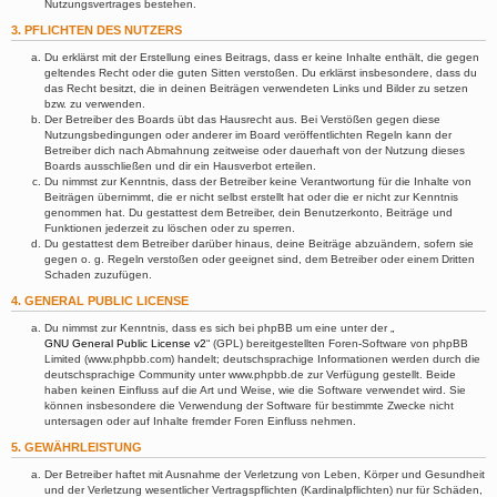
Nutzungsvertrages bestehen.
3. PFLICHTEN DES NUTZERS
Du erklärst mit der Erstellung eines Beitrags, dass er keine Inhalte enthält, die gegen
geltendes Recht oder die guten Sitten verstoßen. Du erklärst insbesondere, dass du
das Recht besitzt, die in deinen Beiträgen verwendeten Links und Bilder zu setzen
bzw. zu verwenden.
Der Betreiber des Boards übt das Hausrecht aus. Bei Verstößen gegen diese
Nutzungsbedingungen oder anderer im Board veröffentlichten Regeln kann der
Betreiber dich nach Abmahnung zeitweise oder dauerhaft von der Nutzung dieses
Boards ausschließen und dir ein Hausverbot erteilen.
Du nimmst zur Kenntnis, dass der Betreiber keine Verantwortung für die Inhalte von
Beiträgen übernimmt, die er nicht selbst erstellt hat oder die er nicht zur Kenntnis
genommen hat. Du gestattest dem Betreiber, dein Benutzerkonto, Beiträge und
Funktionen jederzeit zu löschen oder zu sperren.
Du gestattest dem Betreiber darüber hinaus, deine Beiträge abzuändern, sofern sie
gegen o. g. Regeln verstoßen oder geeignet sind, dem Betreiber oder einem Dritten
Schaden zuzufügen.
4. GENERAL PUBLIC LICENSE
Du nimmst zur Kenntnis, dass es sich bei phpBB um eine unter der „
GNU General Public License v2
“ (GPL) bereitgestellten Foren-Software von phpBB
Limited (www.phpbb.com) handelt; deutschsprachige Informationen werden durch die
deutschsprachige Community unter www.phpbb.de zur Verfügung gestellt. Beide
haben keinen Einfluss auf die Art und Weise, wie die Software verwendet wird. Sie
können insbesondere die Verwendung der Software für bestimmte Zwecke nicht
untersagen oder auf Inhalte fremder Foren Einfluss nehmen.
5. GEWÄHRLEISTUNG
Der Betreiber haftet mit Ausnahme der Verletzung von Leben, Körper und Gesundheit
und der Verletzung wesentlicher Vertragspflichten (Kardinalpflichten) nur für Schäden,