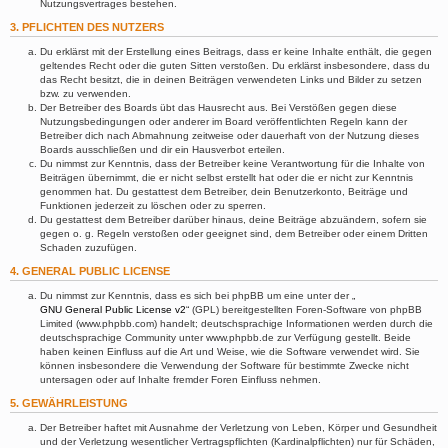
Nutzungsvertrages bestehen.
3. PFLICHTEN DES NUTZERS
Du erklärst mit der Erstellung eines Beitrags, dass er keine Inhalte enthält, die gegen
geltendes Recht oder die guten Sitten verstoßen. Du erklärst insbesondere, dass du
das Recht besitzt, die in deinen Beiträgen verwendeten Links und Bilder zu setzen
bzw. zu verwenden.
Der Betreiber des Boards übt das Hausrecht aus. Bei Verstößen gegen diese
Nutzungsbedingungen oder anderer im Board veröffentlichten Regeln kann der
Betreiber dich nach Abmahnung zeitweise oder dauerhaft von der Nutzung dieses
Boards ausschließen und dir ein Hausverbot erteilen.
Du nimmst zur Kenntnis, dass der Betreiber keine Verantwortung für die Inhalte von
Beiträgen übernimmt, die er nicht selbst erstellt hat oder die er nicht zur Kenntnis
genommen hat. Du gestattest dem Betreiber, dein Benutzerkonto, Beiträge und
Funktionen jederzeit zu löschen oder zu sperren.
Du gestattest dem Betreiber darüber hinaus, deine Beiträge abzuändern, sofern sie
gegen o. g. Regeln verstoßen oder geeignet sind, dem Betreiber oder einem Dritten
Schaden zuzufügen.
4. GENERAL PUBLIC LICENSE
Du nimmst zur Kenntnis, dass es sich bei phpBB um eine unter der „
GNU General Public License v2
“ (GPL) bereitgestellten Foren-Software von phpBB
Limited (www.phpbb.com) handelt; deutschsprachige Informationen werden durch die
deutschsprachige Community unter www.phpbb.de zur Verfügung gestellt. Beide
haben keinen Einfluss auf die Art und Weise, wie die Software verwendet wird. Sie
können insbesondere die Verwendung der Software für bestimmte Zwecke nicht
untersagen oder auf Inhalte fremder Foren Einfluss nehmen.
5. GEWÄHRLEISTUNG
Der Betreiber haftet mit Ausnahme der Verletzung von Leben, Körper und Gesundheit
und der Verletzung wesentlicher Vertragspflichten (Kardinalpflichten) nur für Schäden,