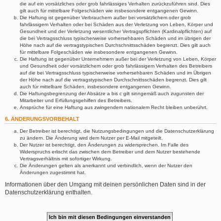
die auf ein vorsätzliches oder grob fahrlässiges Verhalten zurückzuführen sind. Dies
gilt auch für mittelbare Folgeschäden wie insbesondere entgangenen Gewinn.
Die Haftung ist gegenüber Verbrauchern außer bei vorsätzlichem oder grob
fahrlässigem Verhalten oder bei Schäden aus der Verletzung von Leben, Körper und
Gesundheit und der Verletzung wesentlicher Vertragspflichten (Kardinalpflichten) auf
die bei Vertragsschluss typischerweise vorhersehbaren Schäden und im übrigen der
Höhe nach auf die vertragstypischen Durchschnittsschäden begrenzt. Dies gilt auch
für mittelbare Folgeschäden wie insbesondere entgangenen Gewinn.
Die Haftung ist gegenüber Unternehmern außer bei der Verletzung von Leben, Körper
und Gesundheit oder vorsätzlichem oder grob fahrlässigem Verhalten des Betreibers
auf die bei Vertragsschluss typischerweise vorhersehbaren Schäden und im Übrigen
der Höhe nach auf die vertragstypischen Durchschnittsschäden begrenzt. Dies gilt
auch für mittelbare Schäden, insbesondere entgangenen Gewinn.
Die Haftungsbegrenzung der Absätze a bis c gilt sinngemäß auch zugunsten der
Mitarbeiter und Erfüllungsgehilfen des Betreibers.
Ansprüche für eine Haftung aus zwingendem nationalem Recht bleiben unberührt.
6. ÄNDERUNGSVORBEHALT
Der Betreiber ist berechtigt, die Nutzungsbedingungen und die Datenschutzerklärung
zu ändern. Die Änderung wird dem Nutzer per E-Mail mitgeteilt.
Der Nutzer ist berechtigt, den Änderungen zu widersprechen. Im Falle des
Widerspruchs erlischt das zwischen dem Betreiber und dem Nutzer bestehende
Vertragsverhältnis mit sofortiger Wirkung.
Die Änderungen gelten als anerkannt und verbindlich, wenn der Nutzer den
Änderungen zugestimmt hat.
Informationen über den Umgang mit deinen persönlichen Daten sind in der
Datenschutzerklärung enthalten.