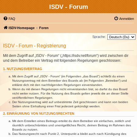
ISDV - Forum
FAQ
Anmelden
ISDV-Homepage
Foren
Sprache:
ISDV - Forum - Registrierung
Mit dem Zugriff auf „ISDV - Forum“ („https://isdv.net/forum“) wird zwischen dir
und dem Betreiber ein Vertrag mit folgenden Regelungen geschlossen:
1. NUTZUNGSVERTRAG
Mit dem Zugriff auf „ISDV - Forum“ (im Folgenden „das Board“) schließt du einen
Nutzungsvertrag mit dem Betreiber des Boards ab (im Folgenden „Betreiber“) und
erklärst dich mit den nachfolgenden Regelungen einverstanden.
Wenn du mit diesen Regelungen nicht einverstanden bist, so darfst du das Board
nicht weiter nutzen. Für die Nutzung des Boards gelten jeweils die an dieser Stelle
veröffentlichten Regelungen.
Der Nutzungsvertrag wird auf unbestimmte Zeit geschlossen und kann von beiden
Seiten ohne Einhaltung einer Frist jederzeit gekündigt werden.
2. EINRÄUMUNG VON NUTZUNGSRECHTEN
Mit dem Erstellen eines Beitrags erteilst du dem Betreiber ein einfaches, zeitlich und
räumlich unbeschränktes und unentgeltliches Recht, deinen Beitrag im Rahmen des
Boards zu nutzen.
Das Nutzungsrecht nach Punkt 2, Unterpunkt a bleibt auch nach Kündigung des