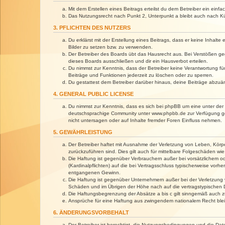
Mit dem Erstellen eines Beitrags erteilst du dem Betreiber ein ein
Das Nutzungsrecht nach Punkt 2, Unterpunkt a bleibt auch nach 
3. PFLICHTEN DES NUTZERS
Du erklärst mit der Erstellung eines Beitrags, dass er keine Inhalt
Bilder zu setzen bzw. zu verwenden.
Der Betreiber des Boards übt das Hausrecht aus. Bei Verstößen g
dieses Boards ausschließen und dir ein Hausverbot erteilen.
Du nimmst zur Kenntnis, dass der Betreiber keine Verantwortung für 
Beiträge und Funktionen jederzeit zu löschen oder zu sperren.
Du gestattest dem Betreiber darüber hinaus, deine Beiträge abzuä
4. GENERAL PUBLIC LICENSE
Du nimmst zur Kenntnis, dass es sich bei phpBB um eine unter der 
deutschsprachige Community unter www.phpbb.de zur Verfügung gest
nicht untersagen oder auf Inhalte fremder Foren Einfluss nehmen.
5. GEWÄHRLEISTUNG
Der Betreiber haftet mit Ausnahme der Verletzung von Leben, Körper
zurückzuführen sind. Dies gilt auch für mittelbare Folgeschäden 
Die Haftung ist gegenüber Verbrauchern außer bei vorsätzlichem o
(Kardinalpflichten) auf die bei Vertragsschluss typischerweise vo
entgangenen Gewinn.
Die Haftung ist gegenüber Unternehmern außer bei der Verletzung 
Schäden und im Übrigen der Höhe nach auf die vertragstypischen 
Die Haftungsbegrenzung der Absätze a bis c gilt sinngemäß auch zu
Ansprüche für eine Haftung aus zwingendem nationalem Recht blei
6. ÄNDERUNGSVORBEHALT
Der Betreiber ist berechtigt, die Nutzungsbedingungen und die Dat