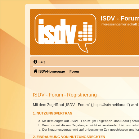
ISDV - Foru
Interessengemeinschaft de
FAQ
ISDV-Homepage
Foren
ISDV - Forum - Registrierung
Mit dem Zugriff auf „ISDV - Forum“ („https://isdv.net/forum“) 
1. NUTZUNGSVERTRAG
Mit dem Zugriff auf „ISDV - Forum“ (im Folgenden „das Board“) sch
Wenn du mit diesen Regelungen nicht einverstanden bist, so darfst 
Der Nutzungsvertrag wird auf unbestimmte Zeit geschlossen und kan
2. EINRÄUMUNG VON NUTZUNGSRECHTEN