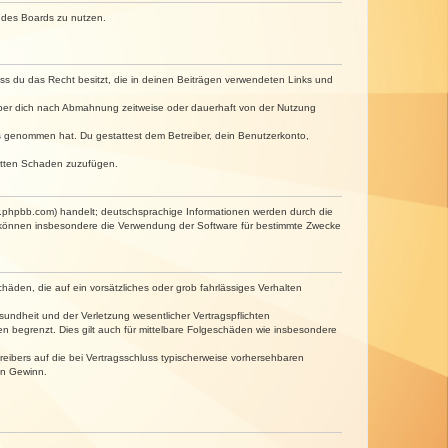
n des Boards zu nutzen.
dass du das Recht besitzt, die in deinen Beiträgen verwendeten Links und
iber dich nach Abmahnung zeitweise oder dauerhaft von der Nutzung
tnis genommen hat. Du gestattest dem Betreiber, dein Benutzerkonto,
ritten Schaden zuzufügen.
w.phpbb.com) handelt; deutschsprachige Informationen werden durch die
e können insbesondere die Verwendung der Software für bestimmte Zwecke
häden, die auf ein vorsätzliches oder grob fahrlässiges Verhalten
undheit und der Verletzung wesentlicher Vertragspflichten
n begrenzt. Dies gilt auch für mittelbare Folgeschäden wie insbesondere
eibers auf die bei Vertragsschluss typischerweise vorhersehbaren
en Gewinn.