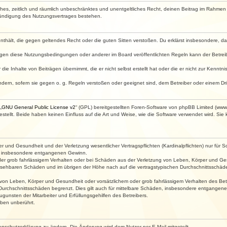
faches, zeitlich und räumlich unbeschränktes und unentgeltliches Recht, deinen Beitrag im Rahme
Kündigung des Nutzungsvertrages bestehen.
e enthält, die gegen geltendes Recht oder die guten Sitten verstoßen. Du erklärst insbesondere, 
egen diese Nutzungsbedingungen oder anderer im Board veröffentlichten Regeln kann der Betre
die Inhalte von Beiträgen übernimmt, die er nicht selbst erstellt hat oder die er nicht zur Kenn
ndern, sofern sie gegen o. g. Regeln verstoßen oder geeignet sind, dem Betreiber oder einem D
„
GNU General Public License v2
“ (GPL) bereitgestellten Foren-Software von phpBB Limited (ww
ellt. Beide haben keinen Einfluss auf die Art und Weise, wie die Software verwendet wird. Si
 und Gesundheit und der Verletzung wesentlicher Vertragspflichten (Kardinalpflichten) nur für Sc
wie insbesondere entgangenen Gewinn.
der grob fahrlässigem Verhalten oder bei Schäden aus der Verletzung von Leben, Körper und Ges
rhersehbaren Schäden und im übrigen der Höhe nach auf die vertragstypischen Durchschnittsschäde
von Leben, Körper und Gesundheit oder vorsätzlichem oder grob fahrlässigem Verhalten des Betr
Durchschnittsschäden begrenzt. Dies gilt auch für mittelbare Schäden, insbesondere entgangen
gunsten der Mitarbeiter und Erfüllungsgehilfen des Betreibers.
ben unberührt.
enschutzerklärung zu ändern. Die Änderung wird dem Nutzer per E-Mail mitgeteilt.