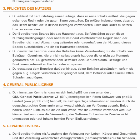
Nutzungsvertrages bestehen.
3. PFLICHTEN DES NUTZERS
Du erklärst mit der Erstellung eines Beitrags, dass er keine Inhalte enthält, die gegen
geltendes Recht oder die guten Sitten verstoßen. Du erklärst insbesondere, dass du
das Recht besitzt, die in deinen Beiträgen verwendeten Links und Bilder zu setzen
bzw. zu verwenden.
Der Betreiber des Boards übt das Hausrecht aus. Bei Verstößen gegen diese
Nutzungsbedingungen oder anderer im Board veröffentlichten Regeln kann der
Betreiber dich nach Abmahnung zeitweise oder dauerhaft von der Nutzung dieses
Boards ausschließen und dir ein Hausverbot erteilen.
Du nimmst zur Kenntnis, dass der Betreiber keine Verantwortung für die Inhalte von
Beiträgen übernimmt, die er nicht selbst erstellt hat oder die er nicht zur Kenntnis
genommen hat. Du gestattest dem Betreiber, dein Benutzerkonto, Beiträge und
Funktionen jederzeit zu löschen oder zu sperren.
Du gestattest dem Betreiber darüber hinaus, deine Beiträge abzuändern, sofern sie
gegen o. g. Regeln verstoßen oder geeignet sind, dem Betreiber oder einem Dritten
Schaden zuzufügen.
4. GENERAL PUBLIC LICENSE
Du nimmst zur Kenntnis, dass es sich bei phpBB um eine unter der „
GNU General Public License v2
“ (GPL) bereitgestellten Foren-Software von phpBB
Limited (www.phpbb.com) handelt; deutschsprachige Informationen werden durch die
deutschsprachige Community unter www.phpbb.de zur Verfügung gestellt. Beide
haben keinen Einfluss auf die Art und Weise, wie die Software verwendet wird. Sie
können insbesondere die Verwendung der Software für bestimmte Zwecke nicht
untersagen oder auf Inhalte fremder Foren Einfluss nehmen.
5. GEWÄHRLEISTUNG
Der Betreiber haftet mit Ausnahme der Verletzung von Leben, Körper und Gesundheit
und der Verletzung wesentlicher Vertragspflichten (Kardinalpflichten) nur für Schäden,