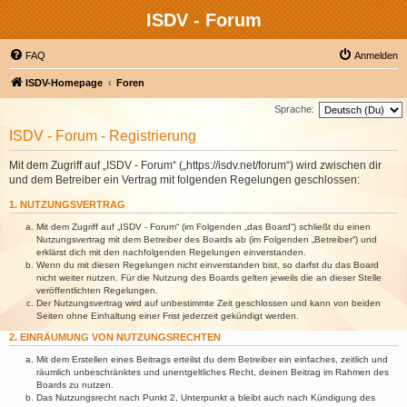
ISDV - Forum
FAQ
Anmelden
ISDV-Homepage
Foren
Sprache:
ISDV - Forum - Registrierung
Mit dem Zugriff auf „ISDV - Forum“ („https://isdv.net/forum“) wird zwischen dir
und dem Betreiber ein Vertrag mit folgenden Regelungen geschlossen:
1. NUTZUNGSVERTRAG
Mit dem Zugriff auf „ISDV - Forum“ (im Folgenden „das Board“) schließt du einen
Nutzungsvertrag mit dem Betreiber des Boards ab (im Folgenden „Betreiber“) und
erklärst dich mit den nachfolgenden Regelungen einverstanden.
Wenn du mit diesen Regelungen nicht einverstanden bist, so darfst du das Board
nicht weiter nutzen. Für die Nutzung des Boards gelten jeweils die an dieser Stelle
veröffentlichten Regelungen.
Der Nutzungsvertrag wird auf unbestimmte Zeit geschlossen und kann von beiden
Seiten ohne Einhaltung einer Frist jederzeit gekündigt werden.
2. EINRÄUMUNG VON NUTZUNGSRECHTEN
Mit dem Erstellen eines Beitrags erteilst du dem Betreiber ein einfaches, zeitlich und
räumlich unbeschränktes und unentgeltliches Recht, deinen Beitrag im Rahmen des
Boards zu nutzen.
Das Nutzungsrecht nach Punkt 2, Unterpunkt a bleibt auch nach Kündigung des