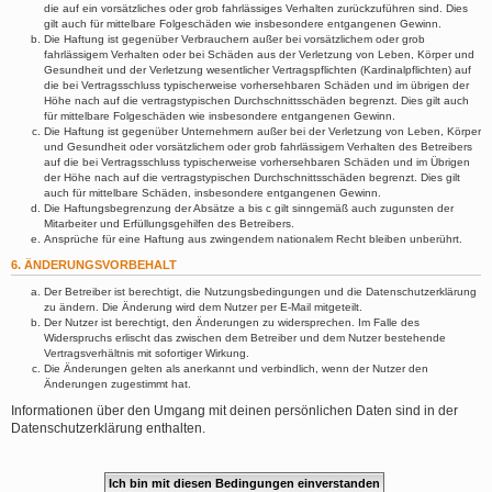
die auf ein vorsätzliches oder grob fahrlässiges Verhalten zurückzuführen sind. Dies
gilt auch für mittelbare Folgeschäden wie insbesondere entgangenen Gewinn.
Die Haftung ist gegenüber Verbrauchern außer bei vorsätzlichem oder grob
fahrlässigem Verhalten oder bei Schäden aus der Verletzung von Leben, Körper und
Gesundheit und der Verletzung wesentlicher Vertragspflichten (Kardinalpflichten) auf
die bei Vertragsschluss typischerweise vorhersehbaren Schäden und im übrigen der
Höhe nach auf die vertragstypischen Durchschnittsschäden begrenzt. Dies gilt auch
für mittelbare Folgeschäden wie insbesondere entgangenen Gewinn.
Die Haftung ist gegenüber Unternehmern außer bei der Verletzung von Leben, Körper
und Gesundheit oder vorsätzlichem oder grob fahrlässigem Verhalten des Betreibers
auf die bei Vertragsschluss typischerweise vorhersehbaren Schäden und im Übrigen
der Höhe nach auf die vertragstypischen Durchschnittsschäden begrenzt. Dies gilt
auch für mittelbare Schäden, insbesondere entgangenen Gewinn.
Die Haftungsbegrenzung der Absätze a bis c gilt sinngemäß auch zugunsten der
Mitarbeiter und Erfüllungsgehilfen des Betreibers.
Ansprüche für eine Haftung aus zwingendem nationalem Recht bleiben unberührt.
6. ÄNDERUNGSVORBEHALT
Der Betreiber ist berechtigt, die Nutzungsbedingungen und die Datenschutzerklärung
zu ändern. Die Änderung wird dem Nutzer per E-Mail mitgeteilt.
Der Nutzer ist berechtigt, den Änderungen zu widersprechen. Im Falle des
Widerspruchs erlischt das zwischen dem Betreiber und dem Nutzer bestehende
Vertragsverhältnis mit sofortiger Wirkung.
Die Änderungen gelten als anerkannt und verbindlich, wenn der Nutzer den
Änderungen zugestimmt hat.
Informationen über den Umgang mit deinen persönlichen Daten sind in der
Datenschutzerklärung enthalten.