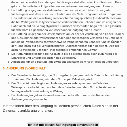
die auf ein vorsätzliches oder grob fahrlässiges Verhalten zurückzuführen sind. Dies
gilt auch für mittelbare Folgeschäden wie insbesondere entgangenen Gewinn.
Die Haftung ist gegenüber Verbrauchern außer bei vorsätzlichem oder grob
fahrlässigem Verhalten oder bei Schäden aus der Verletzung von Leben, Körper und
Gesundheit und der Verletzung wesentlicher Vertragspflichten (Kardinalpflichten) auf
die bei Vertragsschluss typischerweise vorhersehbaren Schäden und im übrigen der
Höhe nach auf die vertragstypischen Durchschnittsschäden begrenzt. Dies gilt auch
für mittelbare Folgeschäden wie insbesondere entgangenen Gewinn.
Die Haftung ist gegenüber Unternehmern außer bei der Verletzung von Leben, Körper
und Gesundheit oder vorsätzlichem oder grob fahrlässigem Verhalten des Betreibers
auf die bei Vertragsschluss typischerweise vorhersehbaren Schäden und im Übrigen
der Höhe nach auf die vertragstypischen Durchschnittsschäden begrenzt. Dies gilt
auch für mittelbare Schäden, insbesondere entgangenen Gewinn.
Die Haftungsbegrenzung der Absätze a bis c gilt sinngemäß auch zugunsten der
Mitarbeiter und Erfüllungsgehilfen des Betreibers.
Ansprüche für eine Haftung aus zwingendem nationalem Recht bleiben unberührt.
6. ÄNDERUNGSVORBEHALT
Der Betreiber ist berechtigt, die Nutzungsbedingungen und die Datenschutzerklärung
zu ändern. Die Änderung wird dem Nutzer per E-Mail mitgeteilt.
Der Nutzer ist berechtigt, den Änderungen zu widersprechen. Im Falle des
Widerspruchs erlischt das zwischen dem Betreiber und dem Nutzer bestehende
Vertragsverhältnis mit sofortiger Wirkung.
Die Änderungen gelten als anerkannt und verbindlich, wenn der Nutzer den
Änderungen zugestimmt hat.
Informationen über den Umgang mit deinen persönlichen Daten sind in der
Datenschutzerklärung enthalten.