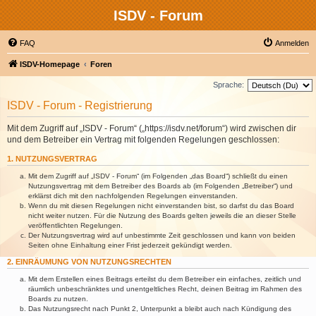
ISDV - Forum
FAQ
Anmelden
ISDV-Homepage
Foren
Sprache:
ISDV - Forum - Registrierung
Mit dem Zugriff auf „ISDV - Forum“ („https://isdv.net/forum“) wird zwischen dir
und dem Betreiber ein Vertrag mit folgenden Regelungen geschlossen:
1. NUTZUNGSVERTRAG
Mit dem Zugriff auf „ISDV - Forum“ (im Folgenden „das Board“) schließt du einen
Nutzungsvertrag mit dem Betreiber des Boards ab (im Folgenden „Betreiber“) und
erklärst dich mit den nachfolgenden Regelungen einverstanden.
Wenn du mit diesen Regelungen nicht einverstanden bist, so darfst du das Board
nicht weiter nutzen. Für die Nutzung des Boards gelten jeweils die an dieser Stelle
veröffentlichten Regelungen.
Der Nutzungsvertrag wird auf unbestimmte Zeit geschlossen und kann von beiden
Seiten ohne Einhaltung einer Frist jederzeit gekündigt werden.
2. EINRÄUMUNG VON NUTZUNGSRECHTEN
Mit dem Erstellen eines Beitrags erteilst du dem Betreiber ein einfaches, zeitlich und
räumlich unbeschränktes und unentgeltliches Recht, deinen Beitrag im Rahmen des
Boards zu nutzen.
Das Nutzungsrecht nach Punkt 2, Unterpunkt a bleibt auch nach Kündigung des