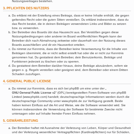
Nutzungsvertrages bestehen.
3. PFLICHTEN DES NUTZERS
Du erklärst mit der Erstellung eines Beitrags, dass er keine Inhalte enthält, die gegen
geltendes Recht oder die guten Sitten verstoßen. Du erklärst insbesondere, dass du
das Recht besitzt, die in deinen Beiträgen verwendeten Links und Bilder zu setzen
bzw. zu verwenden.
Der Betreiber des Boards übt das Hausrecht aus. Bei Verstößen gegen diese
Nutzungsbedingungen oder anderer im Board veröffentlichten Regeln kann der
Betreiber dich nach Abmahnung zeitweise oder dauerhaft von der Nutzung dieses
Boards ausschließen und dir ein Hausverbot erteilen.
Du nimmst zur Kenntnis, dass der Betreiber keine Verantwortung für die Inhalte von
Beiträgen übernimmt, die er nicht selbst erstellt hat oder die er nicht zur Kenntnis
genommen hat. Du gestattest dem Betreiber, dein Benutzerkonto, Beiträge und
Funktionen jederzeit zu löschen oder zu sperren.
Du gestattest dem Betreiber darüber hinaus, deine Beiträge abzuändern, sofern sie
gegen o. g. Regeln verstoßen oder geeignet sind, dem Betreiber oder einem Dritten
Schaden zuzufügen.
4. GENERAL PUBLIC LICENSE
Du nimmst zur Kenntnis, dass es sich bei phpBB um eine unter der „
GNU General Public License v2
“ (GPL) bereitgestellten Foren-Software von phpBB
Limited (www.phpbb.com) handelt; deutschsprachige Informationen werden durch die
deutschsprachige Community unter www.phpbb.de zur Verfügung gestellt. Beide
haben keinen Einfluss auf die Art und Weise, wie die Software verwendet wird. Sie
können insbesondere die Verwendung der Software für bestimmte Zwecke nicht
untersagen oder auf Inhalte fremder Foren Einfluss nehmen.
5. GEWÄHRLEISTUNG
Der Betreiber haftet mit Ausnahme der Verletzung von Leben, Körper und Gesundheit
und der Verletzung wesentlicher Vertragspflichten (Kardinalpflichten) nur für Schäden,