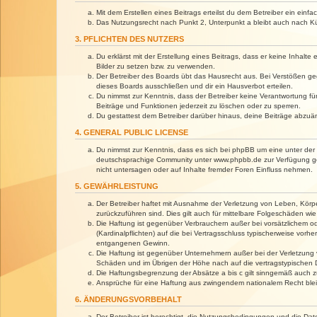
Mit dem Erstellen eines Beitrags erteilst du dem Betreiber ein ein
Das Nutzungsrecht nach Punkt 2, Unterpunkt a bleibt auch nach 
3. PFLICHTEN DES NUTZERS
Du erklärst mit der Erstellung eines Beitrags, dass er keine Inhalt
Bilder zu setzen bzw. zu verwenden.
Der Betreiber des Boards übt das Hausrecht aus. Bei Verstößen g
dieses Boards ausschließen und dir ein Hausverbot erteilen.
Du nimmst zur Kenntnis, dass der Betreiber keine Verantwortung für 
Beiträge und Funktionen jederzeit zu löschen oder zu sperren.
Du gestattest dem Betreiber darüber hinaus, deine Beiträge abzuä
4. GENERAL PUBLIC LICENSE
Du nimmst zur Kenntnis, dass es sich bei phpBB um eine unter der 
deutschsprachige Community unter www.phpbb.de zur Verfügung gest
nicht untersagen oder auf Inhalte fremder Foren Einfluss nehmen.
5. GEWÄHRLEISTUNG
Der Betreiber haftet mit Ausnahme der Verletzung von Leben, Körper
zurückzuführen sind. Dies gilt auch für mittelbare Folgeschäden 
Die Haftung ist gegenüber Verbrauchern außer bei vorsätzlichem o
(Kardinalpflichten) auf die bei Vertragsschluss typischerweise vo
entgangenen Gewinn.
Die Haftung ist gegenüber Unternehmern außer bei der Verletzung 
Schäden und im Übrigen der Höhe nach auf die vertragstypischen 
Die Haftungsbegrenzung der Absätze a bis c gilt sinngemäß auch zu
Ansprüche für eine Haftung aus zwingendem nationalem Recht blei
6. ÄNDERUNGSVORBEHALT
Der Betreiber ist berechtigt, die Nutzungsbedingungen und die Dat