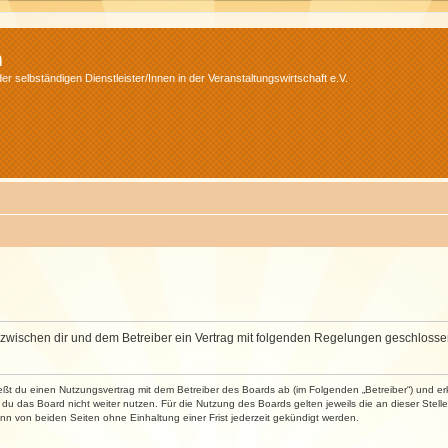
m
r selbständigen Dienstleister/Innen in der Veranstaltungswirtschaft e.V.
wird zwischen dir und dem Betreiber ein Vertrag mit folgenden Regelungen geschlosse
ließt du einen Nutzungsvertrag mit dem Betreiber des Boards ab (im Folgenden „Betreiber“) und 
du das Board nicht weiter nutzen. Für die Nutzung des Boards gelten jeweils die an dieser Stell
n von beiden Seiten ohne Einhaltung einer Frist jederzeit gekündigt werden.