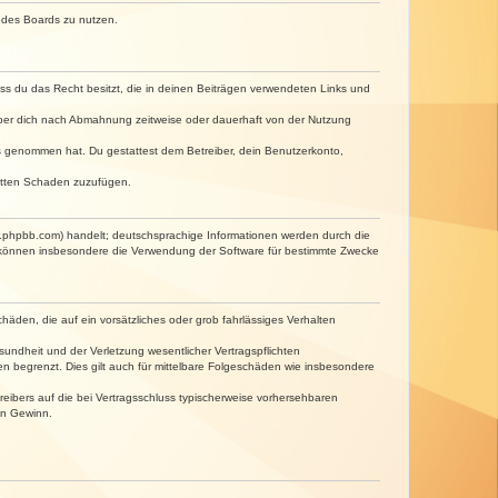
n des Boards zu nutzen.
dass du das Recht besitzt, die in deinen Beiträgen verwendeten Links und
iber dich nach Abmahnung zeitweise oder dauerhaft von der Nutzung
tnis genommen hat. Du gestattest dem Betreiber, dein Benutzerkonto,
ritten Schaden zuzufügen.
w.phpbb.com) handelt; deutschsprachige Informationen werden durch die
e können insbesondere die Verwendung der Software für bestimmte Zwecke
häden, die auf ein vorsätzliches oder grob fahrlässiges Verhalten
undheit und der Verletzung wesentlicher Vertragspflichten
n begrenzt. Dies gilt auch für mittelbare Folgeschäden wie insbesondere
eibers auf die bei Vertragsschluss typischerweise vorhersehbaren
en Gewinn.