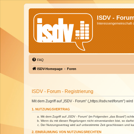
ISDV - Foru
Interessengemeinschaft de
FAQ
ISDV-Homepage
Foren
ISDV - Forum - Registrierung
Mit dem Zugriff auf „ISDV - Forum“ („https://isdv.net/forum“) 
1. NUTZUNGSVERTRAG
Mit dem Zugriff auf „ISDV - Forum“ (im Folgenden „das Board“) sch
Wenn du mit diesen Regelungen nicht einverstanden bist, so darfst 
Der Nutzungsvertrag wird auf unbestimmte Zeit geschlossen und kan
2. EINRÄUMUNG VON NUTZUNGSRECHTEN