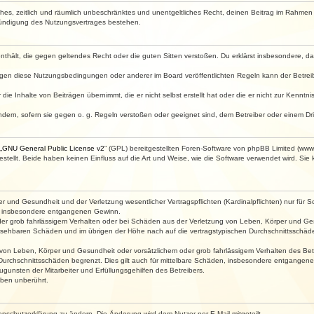
faches, zeitlich und räumlich unbeschränktes und unentgeltliches Recht, deinen Beitrag im Rahme
Kündigung des Nutzungsvertrages bestehen.
e enthält, die gegen geltendes Recht oder die guten Sitten verstoßen. Du erklärst insbesondere, 
egen diese Nutzungsbedingungen oder anderer im Board veröffentlichten Regeln kann der Betre
die Inhalte von Beiträgen übernimmt, die er nicht selbst erstellt hat oder die er nicht zur Kenn
ndern, sofern sie gegen o. g. Regeln verstoßen oder geeignet sind, dem Betreiber oder einem D
„
GNU General Public License v2
“ (GPL) bereitgestellten Foren-Software von phpBB Limited (ww
ellt. Beide haben keinen Einfluss auf die Art und Weise, wie die Software verwendet wird. Si
 und Gesundheit und der Verletzung wesentlicher Vertragspflichten (Kardinalpflichten) nur für Sc
wie insbesondere entgangenen Gewinn.
der grob fahrlässigem Verhalten oder bei Schäden aus der Verletzung von Leben, Körper und Ges
rhersehbaren Schäden und im übrigen der Höhe nach auf die vertragstypischen Durchschnittsschäde
von Leben, Körper und Gesundheit oder vorsätzlichem oder grob fahrlässigem Verhalten des Betr
Durchschnittsschäden begrenzt. Dies gilt auch für mittelbare Schäden, insbesondere entgangen
gunsten der Mitarbeiter und Erfüllungsgehilfen des Betreibers.
ben unberührt.
enschutzerklärung zu ändern. Die Änderung wird dem Nutzer per E-Mail mitgeteilt.