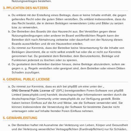
Nutzungsvertrages bestehen.
3. PFLICHTEN DES NUTZERS
Du erklärst mit der Erstellung eines Beitrags, dass er keine Inhalte enthält, die gegen
geltendes Recht oder die guten Sitten verstoßen. Du erklärst insbesondere, dass du
das Recht besitzt, die in deinen Beiträgen verwendeten Links und Bilder zu setzen
bzw. zu verwenden.
Der Betreiber des Boards übt das Hausrecht aus. Bei Verstößen gegen diese
Nutzungsbedingungen oder anderer im Board veröffentlichten Regeln kann der
Betreiber dich nach Abmahnung zeitweise oder dauerhaft von der Nutzung dieses
Boards ausschließen und dir ein Hausverbot erteilen.
Du nimmst zur Kenntnis, dass der Betreiber keine Verantwortung für die Inhalte von
Beiträgen übernimmt, die er nicht selbst erstellt hat oder die er nicht zur Kenntnis
genommen hat. Du gestattest dem Betreiber, dein Benutzerkonto, Beiträge und
Funktionen jederzeit zu löschen oder zu sperren.
Du gestattest dem Betreiber darüber hinaus, deine Beiträge abzuändern, sofern sie
gegen o. g. Regeln verstoßen oder geeignet sind, dem Betreiber oder einem Dritten
Schaden zuzufügen.
4. GENERAL PUBLIC LICENSE
Du nimmst zur Kenntnis, dass es sich bei phpBB um eine unter der „
GNU General Public License v2
“ (GPL) bereitgestellten Foren-Software von phpBB
Limited (www.phpbb.com) handelt; deutschsprachige Informationen werden durch die
deutschsprachige Community unter www.phpbb.de zur Verfügung gestellt. Beide
haben keinen Einfluss auf die Art und Weise, wie die Software verwendet wird. Sie
können insbesondere die Verwendung der Software für bestimmte Zwecke nicht
untersagen oder auf Inhalte fremder Foren Einfluss nehmen.
5. GEWÄHRLEISTUNG
Der Betreiber haftet mit Ausnahme der Verletzung von Leben, Körper und Gesundheit
und der Verletzung wesentlicher Vertragspflichten (Kardinalpflichten) nur für Schäden,