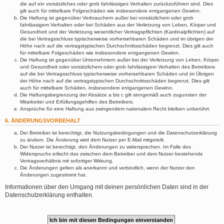
die auf ein vorsätzliches oder grob fahrlässiges Verhalten zurückzuführen sind. Dies
gilt auch für mittelbare Folgeschäden wie insbesondere entgangenen Gewinn.
Die Haftung ist gegenüber Verbrauchern außer bei vorsätzlichem oder grob
fahrlässigem Verhalten oder bei Schäden aus der Verletzung von Leben, Körper und
Gesundheit und der Verletzung wesentlicher Vertragspflichten (Kardinalpflichten) auf
die bei Vertragsschluss typischerweise vorhersehbaren Schäden und im übrigen der
Höhe nach auf die vertragstypischen Durchschnittsschäden begrenzt. Dies gilt auch
für mittelbare Folgeschäden wie insbesondere entgangenen Gewinn.
Die Haftung ist gegenüber Unternehmern außer bei der Verletzung von Leben, Körper
und Gesundheit oder vorsätzlichem oder grob fahrlässigem Verhalten des Betreibers
auf die bei Vertragsschluss typischerweise vorhersehbaren Schäden und im Übrigen
der Höhe nach auf die vertragstypischen Durchschnittsschäden begrenzt. Dies gilt
auch für mittelbare Schäden, insbesondere entgangenen Gewinn.
Die Haftungsbegrenzung der Absätze a bis c gilt sinngemäß auch zugunsten der
Mitarbeiter und Erfüllungsgehilfen des Betreibers.
Ansprüche für eine Haftung aus zwingendem nationalem Recht bleiben unberührt.
6. ÄNDERUNGSVORBEHALT
Der Betreiber ist berechtigt, die Nutzungsbedingungen und die Datenschutzerklärung
zu ändern. Die Änderung wird dem Nutzer per E-Mail mitgeteilt.
Der Nutzer ist berechtigt, den Änderungen zu widersprechen. Im Falle des
Widerspruchs erlischt das zwischen dem Betreiber und dem Nutzer bestehende
Vertragsverhältnis mit sofortiger Wirkung.
Die Änderungen gelten als anerkannt und verbindlich, wenn der Nutzer den
Änderungen zugestimmt hat.
Informationen über den Umgang mit deinen persönlichen Daten sind in der
Datenschutzerklärung enthalten.