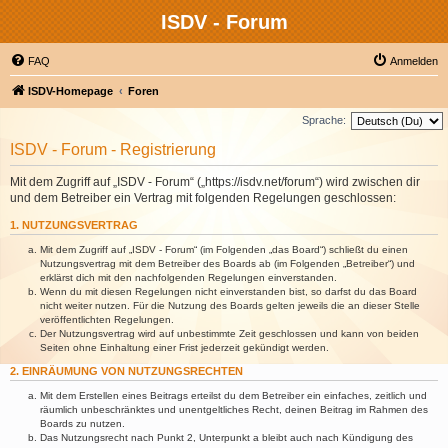
ISDV - Forum
FAQ
Anmelden
ISDV-Homepage
Foren
Sprache:
ISDV - Forum - Registrierung
Mit dem Zugriff auf „ISDV - Forum“ („https://isdv.net/forum“) wird zwischen dir
und dem Betreiber ein Vertrag mit folgenden Regelungen geschlossen:
1. NUTZUNGSVERTRAG
Mit dem Zugriff auf „ISDV - Forum“ (im Folgenden „das Board“) schließt du einen
Nutzungsvertrag mit dem Betreiber des Boards ab (im Folgenden „Betreiber“) und
erklärst dich mit den nachfolgenden Regelungen einverstanden.
Wenn du mit diesen Regelungen nicht einverstanden bist, so darfst du das Board
nicht weiter nutzen. Für die Nutzung des Boards gelten jeweils die an dieser Stelle
veröffentlichten Regelungen.
Der Nutzungsvertrag wird auf unbestimmte Zeit geschlossen und kann von beiden
Seiten ohne Einhaltung einer Frist jederzeit gekündigt werden.
2. EINRÄUMUNG VON NUTZUNGSRECHTEN
Mit dem Erstellen eines Beitrags erteilst du dem Betreiber ein einfaches, zeitlich und
räumlich unbeschränktes und unentgeltliches Recht, deinen Beitrag im Rahmen des
Boards zu nutzen.
Das Nutzungsrecht nach Punkt 2, Unterpunkt a bleibt auch nach Kündigung des