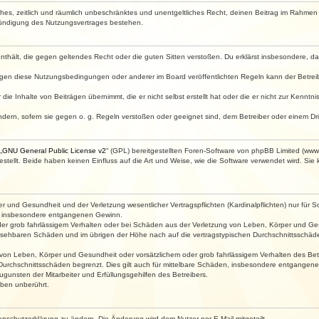
faches, zeitlich und räumlich unbeschränktes und unentgeltliches Recht, deinen Beitrag im Rahme
Kündigung des Nutzungsvertrages bestehen.
e enthält, die gegen geltendes Recht oder die guten Sitten verstoßen. Du erklärst insbesondere, 
egen diese Nutzungsbedingungen oder anderer im Board veröffentlichten Regeln kann der Betre
die Inhalte von Beiträgen übernimmt, die er nicht selbst erstellt hat oder die er nicht zur Kenn
ndern, sofern sie gegen o. g. Regeln verstoßen oder geeignet sind, dem Betreiber oder einem D
„
GNU General Public License v2
“ (GPL) bereitgestellten Foren-Software von phpBB Limited (ww
ellt. Beide haben keinen Einfluss auf die Art und Weise, wie die Software verwendet wird. Si
 und Gesundheit und der Verletzung wesentlicher Vertragspflichten (Kardinalpflichten) nur für Sc
wie insbesondere entgangenen Gewinn.
der grob fahrlässigem Verhalten oder bei Schäden aus der Verletzung von Leben, Körper und Ges
rhersehbaren Schäden und im übrigen der Höhe nach auf die vertragstypischen Durchschnittsschäde
von Leben, Körper und Gesundheit oder vorsätzlichem oder grob fahrlässigem Verhalten des Betr
Durchschnittsschäden begrenzt. Dies gilt auch für mittelbare Schäden, insbesondere entgangen
gunsten der Mitarbeiter und Erfüllungsgehilfen des Betreibers.
ben unberührt.
enschutzerklärung zu ändern. Die Änderung wird dem Nutzer per E-Mail mitgeteilt.