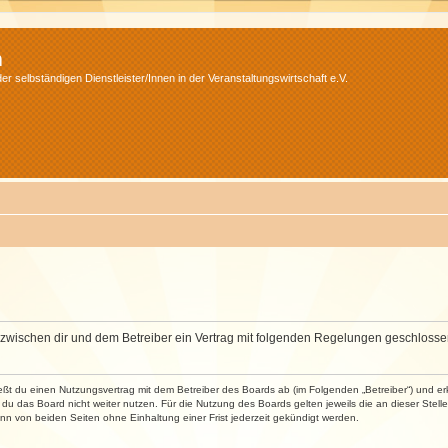
m
r selbständigen Dienstleister/Innen in der Veranstaltungswirtschaft e.V.
wird zwischen dir und dem Betreiber ein Vertrag mit folgenden Regelungen geschlosse
ließt du einen Nutzungsvertrag mit dem Betreiber des Boards ab (im Folgenden „Betreiber“) und 
du das Board nicht weiter nutzen. Für die Nutzung des Boards gelten jeweils die an dieser Stell
n von beiden Seiten ohne Einhaltung einer Frist jederzeit gekündigt werden.