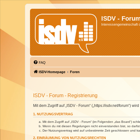
ISDV - Foru
Interessengemeinschaft de
FAQ
ISDV-Homepage
Foren
ISDV - Forum - Registrierung
Mit dem Zugriff auf „ISDV - Forum“ („https://isdv.net/forum“) 
1. NUTZUNGSVERTRAG
Mit dem Zugriff auf „ISDV - Forum“ (im Folgenden „das Board“) sch
Wenn du mit diesen Regelungen nicht einverstanden bist, so darfst 
Der Nutzungsvertrag wird auf unbestimmte Zeit geschlossen und kan
2. EINRÄUMUNG VON NUTZUNGSRECHTEN