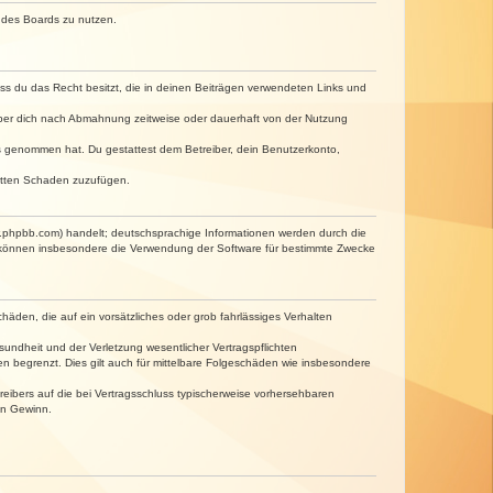
n des Boards zu nutzen.
dass du das Recht besitzt, die in deinen Beiträgen verwendeten Links und
iber dich nach Abmahnung zeitweise oder dauerhaft von der Nutzung
tnis genommen hat. Du gestattest dem Betreiber, dein Benutzerkonto,
ritten Schaden zuzufügen.
w.phpbb.com) handelt; deutschsprachige Informationen werden durch die
e können insbesondere die Verwendung der Software für bestimmte Zwecke
häden, die auf ein vorsätzliches oder grob fahrlässiges Verhalten
undheit und der Verletzung wesentlicher Vertragspflichten
n begrenzt. Dies gilt auch für mittelbare Folgeschäden wie insbesondere
eibers auf die bei Vertragsschluss typischerweise vorhersehbaren
en Gewinn.