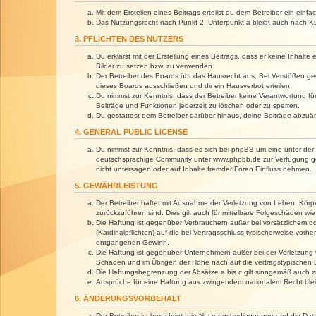
Mit dem Erstellen eines Beitrags erteilst du dem Betreiber ein ein
Das Nutzungsrecht nach Punkt 2, Unterpunkt a bleibt auch nach 
3. PFLICHTEN DES NUTZERS
Du erklärst mit der Erstellung eines Beitrags, dass er keine Inhalt
Bilder zu setzen bzw. zu verwenden.
Der Betreiber des Boards übt das Hausrecht aus. Bei Verstößen g
dieses Boards ausschließen und dir ein Hausverbot erteilen.
Du nimmst zur Kenntnis, dass der Betreiber keine Verantwortung für 
Beiträge und Funktionen jederzeit zu löschen oder zu sperren.
Du gestattest dem Betreiber darüber hinaus, deine Beiträge abzuä
4. GENERAL PUBLIC LICENSE
Du nimmst zur Kenntnis, dass es sich bei phpBB um eine unter der 
deutschsprachige Community unter www.phpbb.de zur Verfügung gest
nicht untersagen oder auf Inhalte fremder Foren Einfluss nehmen.
5. GEWÄHRLEISTUNG
Der Betreiber haftet mit Ausnahme der Verletzung von Leben, Körper
zurückzuführen sind. Dies gilt auch für mittelbare Folgeschäden 
Die Haftung ist gegenüber Verbrauchern außer bei vorsätzlichem o
(Kardinalpflichten) auf die bei Vertragsschluss typischerweise vo
entgangenen Gewinn.
Die Haftung ist gegenüber Unternehmern außer bei der Verletzung 
Schäden und im Übrigen der Höhe nach auf die vertragstypischen 
Die Haftungsbegrenzung der Absätze a bis c gilt sinngemäß auch zu
Ansprüche für eine Haftung aus zwingendem nationalem Recht blei
6. ÄNDERUNGSVORBEHALT
Der Betreiber ist berechtigt, die Nutzungsbedingungen und die Dat