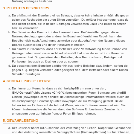
Nutzungsvertrages bestehen.
3. PFLICHTEN DES NUTZERS
Du erklärst mit der Erstellung eines Beitrags, dass er keine Inhalte enthält, die gegen
geltendes Recht oder die guten Sitten verstoßen. Du erklärst insbesondere, dass du
das Recht besitzt, die in deinen Beiträgen verwendeten Links und Bilder zu setzen
bzw. zu verwenden.
Der Betreiber des Boards übt das Hausrecht aus. Bei Verstößen gegen diese
Nutzungsbedingungen oder anderer im Board veröffentlichten Regeln kann der
Betreiber dich nach Abmahnung zeitweise oder dauerhaft von der Nutzung dieses
Boards ausschließen und dir ein Hausverbot erteilen.
Du nimmst zur Kenntnis, dass der Betreiber keine Verantwortung für die Inhalte von
Beiträgen übernimmt, die er nicht selbst erstellt hat oder die er nicht zur Kenntnis
genommen hat. Du gestattest dem Betreiber, dein Benutzerkonto, Beiträge und
Funktionen jederzeit zu löschen oder zu sperren.
Du gestattest dem Betreiber darüber hinaus, deine Beiträge abzuändern, sofern sie
gegen o. g. Regeln verstoßen oder geeignet sind, dem Betreiber oder einem Dritten
Schaden zuzufügen.
4. GENERAL PUBLIC LICENSE
Du nimmst zur Kenntnis, dass es sich bei phpBB um eine unter der „
GNU General Public License v2
“ (GPL) bereitgestellten Foren-Software von phpBB
Limited (www.phpbb.com) handelt; deutschsprachige Informationen werden durch die
deutschsprachige Community unter www.phpbb.de zur Verfügung gestellt. Beide
haben keinen Einfluss auf die Art und Weise, wie die Software verwendet wird. Sie
können insbesondere die Verwendung der Software für bestimmte Zwecke nicht
untersagen oder auf Inhalte fremder Foren Einfluss nehmen.
5. GEWÄHRLEISTUNG
Der Betreiber haftet mit Ausnahme der Verletzung von Leben, Körper und Gesundheit
und der Verletzung wesentlicher Vertragspflichten (Kardinalpflichten) nur für Schäden,