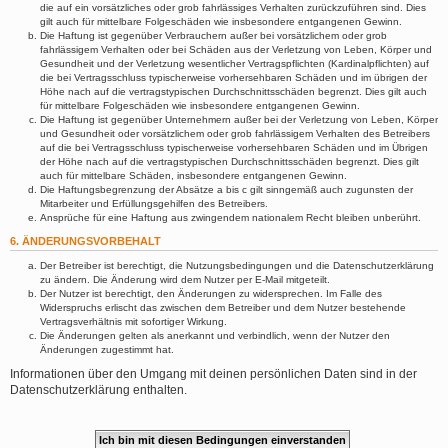
die auf ein vorsätzliches oder grob fahrlässiges Verhalten zurückzuführen sind. Dies
gilt auch für mittelbare Folgeschäden wie insbesondere entgangenen Gewinn.
Die Haftung ist gegenüber Verbrauchern außer bei vorsätzlichem oder grob
fahrlässigem Verhalten oder bei Schäden aus der Verletzung von Leben, Körper und
Gesundheit und der Verletzung wesentlicher Vertragspflichten (Kardinalpflichten) auf
die bei Vertragsschluss typischerweise vorhersehbaren Schäden und im übrigen der
Höhe nach auf die vertragstypischen Durchschnittsschäden begrenzt. Dies gilt auch
für mittelbare Folgeschäden wie insbesondere entgangenen Gewinn.
Die Haftung ist gegenüber Unternehmern außer bei der Verletzung von Leben, Körper
und Gesundheit oder vorsätzlichem oder grob fahrlässigem Verhalten des Betreibers
auf die bei Vertragsschluss typischerweise vorhersehbaren Schäden und im Übrigen
der Höhe nach auf die vertragstypischen Durchschnittsschäden begrenzt. Dies gilt
auch für mittelbare Schäden, insbesondere entgangenen Gewinn.
Die Haftungsbegrenzung der Absätze a bis c gilt sinngemäß auch zugunsten der
Mitarbeiter und Erfüllungsgehilfen des Betreibers.
Ansprüche für eine Haftung aus zwingendem nationalem Recht bleiben unberührt.
6. ÄNDERUNGSVORBEHALT
Der Betreiber ist berechtigt, die Nutzungsbedingungen und die Datenschutzerklärung
zu ändern. Die Änderung wird dem Nutzer per E-Mail mitgeteilt.
Der Nutzer ist berechtigt, den Änderungen zu widersprechen. Im Falle des
Widerspruchs erlischt das zwischen dem Betreiber und dem Nutzer bestehende
Vertragsverhältnis mit sofortiger Wirkung.
Die Änderungen gelten als anerkannt und verbindlich, wenn der Nutzer den
Änderungen zugestimmt hat.
Informationen über den Umgang mit deinen persönlichen Daten sind in der
Datenschutzerklärung enthalten.