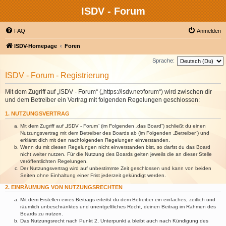
ISDV - Forum
FAQ
Anmelden
ISDV-Homepage
Foren
Sprache:
ISDV - Forum - Registrierung
Mit dem Zugriff auf „ISDV - Forum“ („https://isdv.net/forum“) wird zwischen dir
und dem Betreiber ein Vertrag mit folgenden Regelungen geschlossen:
1. NUTZUNGSVERTRAG
Mit dem Zugriff auf „ISDV - Forum“ (im Folgenden „das Board“) schließt du einen
Nutzungsvertrag mit dem Betreiber des Boards ab (im Folgenden „Betreiber“) und
erklärst dich mit den nachfolgenden Regelungen einverstanden.
Wenn du mit diesen Regelungen nicht einverstanden bist, so darfst du das Board
nicht weiter nutzen. Für die Nutzung des Boards gelten jeweils die an dieser Stelle
veröffentlichten Regelungen.
Der Nutzungsvertrag wird auf unbestimmte Zeit geschlossen und kann von beiden
Seiten ohne Einhaltung einer Frist jederzeit gekündigt werden.
2. EINRÄUMUNG VON NUTZUNGSRECHTEN
Mit dem Erstellen eines Beitrags erteilst du dem Betreiber ein einfaches, zeitlich und
räumlich unbeschränktes und unentgeltliches Recht, deinen Beitrag im Rahmen des
Boards zu nutzen.
Das Nutzungsrecht nach Punkt 2, Unterpunkt a bleibt auch nach Kündigung des