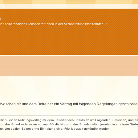
m
r selbständigen Dienstleister/Innen in der Veranstaltungswirtschaft e.V.
wird zwischen dir und dem Betreiber ein Vertrag mit folgenden Regelungen geschlosse
ließt du einen Nutzungsvertrag mit dem Betreiber des Boards ab (im Folgenden „Betreiber“) und 
du das Board nicht weiter nutzen. Für die Nutzung des Boards gelten jeweils die an dieser Stell
n von beiden Seiten ohne Einhaltung einer Frist jederzeit gekündigt werden.