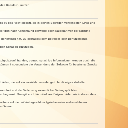
n des Boards zu nutzen.
dass du das Recht besitzt, die in deinen Beiträgen verwendeten Links und
iber dich nach Abmahnung zeitweise oder dauerhaft von der Nutzung
tnis genommen hat. Du gestattest dem Betreiber, dein Benutzerkonto,
ritten Schaden zuzufügen.
w.phpbb.com) handelt; deutschsprachige Informationen werden durch die
e können insbesondere die Verwendung der Software für bestimmte Zwecke
häden, die auf ein vorsätzliches oder grob fahrlässiges Verhalten
undheit und der Verletzung wesentlicher Vertragspflichten
n begrenzt. Dies gilt auch für mittelbare Folgeschäden wie insbesondere
eibers auf die bei Vertragsschluss typischerweise vorhersehbaren
en Gewinn.