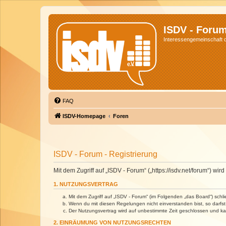
ISDV - Foru
Interessengemeinschaft de
FAQ
ISDV-Homepage
Foren
ISDV - Forum - Registrierung
Mit dem Zugriff auf „ISDV - Forum“ („https://isdv.net/forum“) 
1. NUTZUNGSVERTRAG
Mit dem Zugriff auf „ISDV - Forum“ (im Folgenden „das Board“) sch
Wenn du mit diesen Regelungen nicht einverstanden bist, so darfst 
Der Nutzungsvertrag wird auf unbestimmte Zeit geschlossen und kan
2. EINRÄUMUNG VON NUTZUNGSRECHTEN