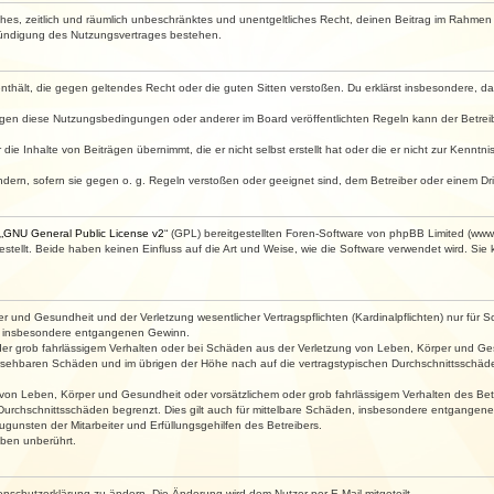
faches, zeitlich und räumlich unbeschränktes und unentgeltliches Recht, deinen Beitrag im Rahme
Kündigung des Nutzungsvertrages bestehen.
e enthält, die gegen geltendes Recht oder die guten Sitten verstoßen. Du erklärst insbesondere, 
egen diese Nutzungsbedingungen oder anderer im Board veröffentlichten Regeln kann der Betre
die Inhalte von Beiträgen übernimmt, die er nicht selbst erstellt hat oder die er nicht zur Kenn
ndern, sofern sie gegen o. g. Regeln verstoßen oder geeignet sind, dem Betreiber oder einem D
„
GNU General Public License v2
“ (GPL) bereitgestellten Foren-Software von phpBB Limited (ww
ellt. Beide haben keinen Einfluss auf die Art und Weise, wie die Software verwendet wird. Si
 und Gesundheit und der Verletzung wesentlicher Vertragspflichten (Kardinalpflichten) nur für Sc
wie insbesondere entgangenen Gewinn.
der grob fahrlässigem Verhalten oder bei Schäden aus der Verletzung von Leben, Körper und Ges
rhersehbaren Schäden und im übrigen der Höhe nach auf die vertragstypischen Durchschnittsschäde
von Leben, Körper und Gesundheit oder vorsätzlichem oder grob fahrlässigem Verhalten des Betr
Durchschnittsschäden begrenzt. Dies gilt auch für mittelbare Schäden, insbesondere entgangen
gunsten der Mitarbeiter und Erfüllungsgehilfen des Betreibers.
ben unberührt.
enschutzerklärung zu ändern. Die Änderung wird dem Nutzer per E-Mail mitgeteilt.