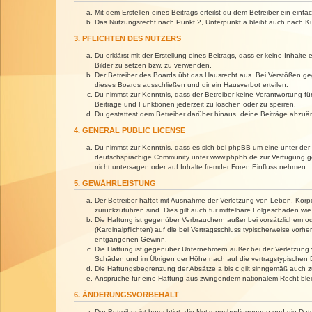
Mit dem Erstellen eines Beitrags erteilst du dem Betreiber ein ein
Das Nutzungsrecht nach Punkt 2, Unterpunkt a bleibt auch nach 
3. PFLICHTEN DES NUTZERS
Du erklärst mit der Erstellung eines Beitrags, dass er keine Inhalt
Bilder zu setzen bzw. zu verwenden.
Der Betreiber des Boards übt das Hausrecht aus. Bei Verstößen g
dieses Boards ausschließen und dir ein Hausverbot erteilen.
Du nimmst zur Kenntnis, dass der Betreiber keine Verantwortung für 
Beiträge und Funktionen jederzeit zu löschen oder zu sperren.
Du gestattest dem Betreiber darüber hinaus, deine Beiträge abzuä
4. GENERAL PUBLIC LICENSE
Du nimmst zur Kenntnis, dass es sich bei phpBB um eine unter der 
deutschsprachige Community unter www.phpbb.de zur Verfügung gest
nicht untersagen oder auf Inhalte fremder Foren Einfluss nehmen.
5. GEWÄHRLEISTUNG
Der Betreiber haftet mit Ausnahme der Verletzung von Leben, Körper
zurückzuführen sind. Dies gilt auch für mittelbare Folgeschäden 
Die Haftung ist gegenüber Verbrauchern außer bei vorsätzlichem o
(Kardinalpflichten) auf die bei Vertragsschluss typischerweise vo
entgangenen Gewinn.
Die Haftung ist gegenüber Unternehmern außer bei der Verletzung 
Schäden und im Übrigen der Höhe nach auf die vertragstypischen 
Die Haftungsbegrenzung der Absätze a bis c gilt sinngemäß auch zu
Ansprüche für eine Haftung aus zwingendem nationalem Recht blei
6. ÄNDERUNGSVORBEHALT
Der Betreiber ist berechtigt, die Nutzungsbedingungen und die Dat