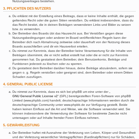
Nutzungsvertrages bestehen.
3. PFLICHTEN DES NUTZERS
Du erklärst mit der Erstellung eines Beitrags, dass er keine Inhalte enthält, die gegen
geltendes Recht oder die guten Sitten verstoßen. Du erklärst insbesondere, dass du
das Recht besitzt, die in deinen Beiträgen verwendeten Links und Bilder zu setzen
bzw. zu verwenden.
Der Betreiber des Boards übt das Hausrecht aus. Bei Verstößen gegen diese
Nutzungsbedingungen oder anderer im Board veröffentlichten Regeln kann der
Betreiber dich nach Abmahnung zeitweise oder dauerhaft von der Nutzung dieses
Boards ausschließen und dir ein Hausverbot erteilen.
Du nimmst zur Kenntnis, dass der Betreiber keine Verantwortung für die Inhalte von
Beiträgen übernimmt, die er nicht selbst erstellt hat oder die er nicht zur Kenntnis
genommen hat. Du gestattest dem Betreiber, dein Benutzerkonto, Beiträge und
Funktionen jederzeit zu löschen oder zu sperren.
Du gestattest dem Betreiber darüber hinaus, deine Beiträge abzuändern, sofern sie
gegen o. g. Regeln verstoßen oder geeignet sind, dem Betreiber oder einem Dritten
Schaden zuzufügen.
4. GENERAL PUBLIC LICENSE
Du nimmst zur Kenntnis, dass es sich bei phpBB um eine unter der „
GNU General Public License v2
“ (GPL) bereitgestellten Foren-Software von phpBB
Limited (www.phpbb.com) handelt; deutschsprachige Informationen werden durch die
deutschsprachige Community unter www.phpbb.de zur Verfügung gestellt. Beide
haben keinen Einfluss auf die Art und Weise, wie die Software verwendet wird. Sie
können insbesondere die Verwendung der Software für bestimmte Zwecke nicht
untersagen oder auf Inhalte fremder Foren Einfluss nehmen.
5. GEWÄHRLEISTUNG
Der Betreiber haftet mit Ausnahme der Verletzung von Leben, Körper und Gesundheit
und der Verletzung wesentlicher Vertragspflichten (Kardinalpflichten) nur für Schäden,