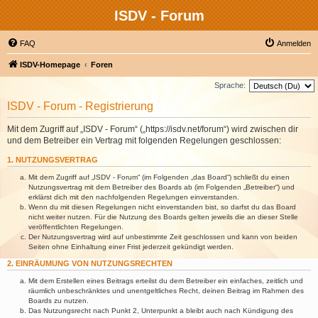
ISDV - Forum
FAQ
Anmelden
ISDV-Homepage
Foren
Sprache:
ISDV - Forum - Registrierung
Mit dem Zugriff auf „ISDV - Forum“ („https://isdv.net/forum“) wird zwischen dir
und dem Betreiber ein Vertrag mit folgenden Regelungen geschlossen:
1. NUTZUNGSVERTRAG
Mit dem Zugriff auf „ISDV - Forum“ (im Folgenden „das Board“) schließt du einen
Nutzungsvertrag mit dem Betreiber des Boards ab (im Folgenden „Betreiber“) und
erklärst dich mit den nachfolgenden Regelungen einverstanden.
Wenn du mit diesen Regelungen nicht einverstanden bist, so darfst du das Board
nicht weiter nutzen. Für die Nutzung des Boards gelten jeweils die an dieser Stelle
veröffentlichten Regelungen.
Der Nutzungsvertrag wird auf unbestimmte Zeit geschlossen und kann von beiden
Seiten ohne Einhaltung einer Frist jederzeit gekündigt werden.
2. EINRÄUMUNG VON NUTZUNGSRECHTEN
Mit dem Erstellen eines Beitrags erteilst du dem Betreiber ein einfaches, zeitlich und
räumlich unbeschränktes und unentgeltliches Recht, deinen Beitrag im Rahmen des
Boards zu nutzen.
Das Nutzungsrecht nach Punkt 2, Unterpunkt a bleibt auch nach Kündigung des