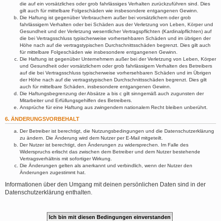
die auf ein vorsätzliches oder grob fahrlässiges Verhalten zurückzuführen sind. Dies
gilt auch für mittelbare Folgeschäden wie insbesondere entgangenen Gewinn.
Die Haftung ist gegenüber Verbrauchern außer bei vorsätzlichem oder grob
fahrlässigem Verhalten oder bei Schäden aus der Verletzung von Leben, Körper und
Gesundheit und der Verletzung wesentlicher Vertragspflichten (Kardinalpflichten) auf
die bei Vertragsschluss typischerweise vorhersehbaren Schäden und im übrigen der
Höhe nach auf die vertragstypischen Durchschnittsschäden begrenzt. Dies gilt auch
für mittelbare Folgeschäden wie insbesondere entgangenen Gewinn.
Die Haftung ist gegenüber Unternehmern außer bei der Verletzung von Leben, Körper
und Gesundheit oder vorsätzlichem oder grob fahrlässigem Verhalten des Betreibers
auf die bei Vertragsschluss typischerweise vorhersehbaren Schäden und im Übrigen
der Höhe nach auf die vertragstypischen Durchschnittsschäden begrenzt. Dies gilt
auch für mittelbare Schäden, insbesondere entgangenen Gewinn.
Die Haftungsbegrenzung der Absätze a bis c gilt sinngemäß auch zugunsten der
Mitarbeiter und Erfüllungsgehilfen des Betreibers.
Ansprüche für eine Haftung aus zwingendem nationalem Recht bleiben unberührt.
6. ÄNDERUNGSVORBEHALT
Der Betreiber ist berechtigt, die Nutzungsbedingungen und die Datenschutzerklärung
zu ändern. Die Änderung wird dem Nutzer per E-Mail mitgeteilt.
Der Nutzer ist berechtigt, den Änderungen zu widersprechen. Im Falle des
Widerspruchs erlischt das zwischen dem Betreiber und dem Nutzer bestehende
Vertragsverhältnis mit sofortiger Wirkung.
Die Änderungen gelten als anerkannt und verbindlich, wenn der Nutzer den
Änderungen zugestimmt hat.
Informationen über den Umgang mit deinen persönlichen Daten sind in der
Datenschutzerklärung enthalten.