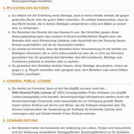
Nutzungsvertrages bestehen.
3. PFLICHTEN DES NUTZERS
Du erklärst mit der Erstellung eines Beitrags, dass er keine Inhalte enthält, die gegen
geltendes Recht oder die guten Sitten verstoßen. Du erklärst insbesondere, dass du
das Recht besitzt, die in deinen Beiträgen verwendeten Links und Bilder zu setzen
bzw. zu verwenden.
Der Betreiber des Boards übt das Hausrecht aus. Bei Verstößen gegen diese
Nutzungsbedingungen oder anderer im Board veröffentlichten Regeln kann der
Betreiber dich nach Abmahnung zeitweise oder dauerhaft von der Nutzung dieses
Boards ausschließen und dir ein Hausverbot erteilen.
Du nimmst zur Kenntnis, dass der Betreiber keine Verantwortung für die Inhalte von
Beiträgen übernimmt, die er nicht selbst erstellt hat oder die er nicht zur Kenntnis
genommen hat. Du gestattest dem Betreiber, dein Benutzerkonto, Beiträge und
Funktionen jederzeit zu löschen oder zu sperren.
Du gestattest dem Betreiber darüber hinaus, deine Beiträge abzuändern, sofern sie
gegen o. g. Regeln verstoßen oder geeignet sind, dem Betreiber oder einem Dritten
Schaden zuzufügen.
4. GENERAL PUBLIC LICENSE
Du nimmst zur Kenntnis, dass es sich bei phpBB um eine unter der „
GNU General Public License v2
“ (GPL) bereitgestellten Foren-Software von phpBB
Limited (www.phpbb.com) handelt; deutschsprachige Informationen werden durch die
deutschsprachige Community unter www.phpbb.de zur Verfügung gestellt. Beide
haben keinen Einfluss auf die Art und Weise, wie die Software verwendet wird. Sie
können insbesondere die Verwendung der Software für bestimmte Zwecke nicht
untersagen oder auf Inhalte fremder Foren Einfluss nehmen.
5. GEWÄHRLEISTUNG
Der Betreiber haftet mit Ausnahme der Verletzung von Leben, Körper und Gesundheit
und der Verletzung wesentlicher Vertragspflichten (Kardinalpflichten) nur für Schäden,