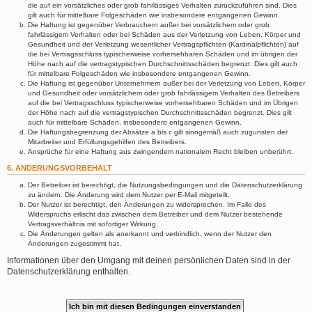
die auf ein vorsätzliches oder grob fahrlässiges Verhalten zurückzuführen sind. Dies
gilt auch für mittelbare Folgeschäden wie insbesondere entgangenen Gewinn.
Die Haftung ist gegenüber Verbrauchern außer bei vorsätzlichem oder grob
fahrlässigem Verhalten oder bei Schäden aus der Verletzung von Leben, Körper und
Gesundheit und der Verletzung wesentlicher Vertragspflichten (Kardinalpflichten) auf
die bei Vertragsschluss typischerweise vorhersehbaren Schäden und im übrigen der
Höhe nach auf die vertragstypischen Durchschnittsschäden begrenzt. Dies gilt auch
für mittelbare Folgeschäden wie insbesondere entgangenen Gewinn.
Die Haftung ist gegenüber Unternehmern außer bei der Verletzung von Leben, Körper
und Gesundheit oder vorsätzlichem oder grob fahrlässigem Verhalten des Betreibers
auf die bei Vertragsschluss typischerweise vorhersehbaren Schäden und im Übrigen
der Höhe nach auf die vertragstypischen Durchschnittsschäden begrenzt. Dies gilt
auch für mittelbare Schäden, insbesondere entgangenen Gewinn.
Die Haftungsbegrenzung der Absätze a bis c gilt sinngemäß auch zugunsten der
Mitarbeiter und Erfüllungsgehilfen des Betreibers.
Ansprüche für eine Haftung aus zwingendem nationalem Recht bleiben unberührt.
6. ÄNDERUNGSVORBEHALT
Der Betreiber ist berechtigt, die Nutzungsbedingungen und die Datenschutzerklärung
zu ändern. Die Änderung wird dem Nutzer per E-Mail mitgeteilt.
Der Nutzer ist berechtigt, den Änderungen zu widersprechen. Im Falle des
Widerspruchs erlischt das zwischen dem Betreiber und dem Nutzer bestehende
Vertragsverhältnis mit sofortiger Wirkung.
Die Änderungen gelten als anerkannt und verbindlich, wenn der Nutzer den
Änderungen zugestimmt hat.
Informationen über den Umgang mit deinen persönlichen Daten sind in der
Datenschutzerklärung enthalten.