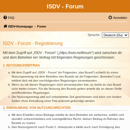
ISDV - Forum
FAQ
Anmelden
ISDV-Homepage
Foren
Sprache:
ISDV - Forum - Registrierung
Mit dem Zugriff auf „ISDV - Forum“ („https://isdv.net/forum“) wird zwischen dir
und dem Betreiber ein Vertrag mit folgenden Regelungen geschlossen:
1. NUTZUNGSVERTRAG
Mit dem Zugriff auf „ISDV - Forum“ (im Folgenden „das Board“) schließt du einen
Nutzungsvertrag mit dem Betreiber des Boards ab (im Folgenden „Betreiber“) und
erklärst dich mit den nachfolgenden Regelungen einverstanden.
Wenn du mit diesen Regelungen nicht einverstanden bist, so darfst du das Board
nicht weiter nutzen. Für die Nutzung des Boards gelten jeweils die an dieser Stelle
veröffentlichten Regelungen.
Der Nutzungsvertrag wird auf unbestimmte Zeit geschlossen und kann von beiden
Seiten ohne Einhaltung einer Frist jederzeit gekündigt werden.
2. EINRÄUMUNG VON NUTZUNGSRECHTEN
Mit dem Erstellen eines Beitrags erteilst du dem Betreiber ein einfaches, zeitlich und
räumlich unbeschränktes und unentgeltliches Recht, deinen Beitrag im Rahmen des
Boards zu nutzen.
Das Nutzungsrecht nach Punkt 2, Unterpunkt a bleibt auch nach Kündigung des