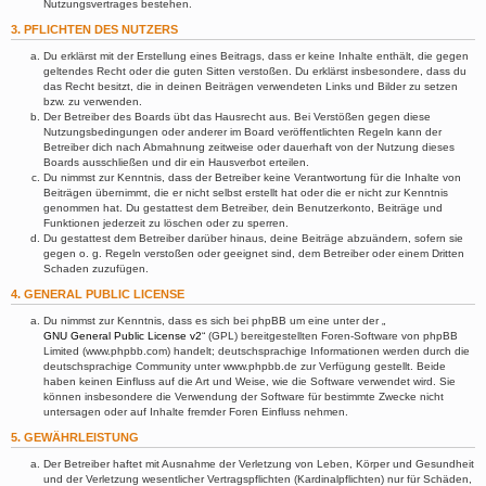
Nutzungsvertrages bestehen.
3. PFLICHTEN DES NUTZERS
Du erklärst mit der Erstellung eines Beitrags, dass er keine Inhalte enthält, die gegen
geltendes Recht oder die guten Sitten verstoßen. Du erklärst insbesondere, dass du
das Recht besitzt, die in deinen Beiträgen verwendeten Links und Bilder zu setzen
bzw. zu verwenden.
Der Betreiber des Boards übt das Hausrecht aus. Bei Verstößen gegen diese
Nutzungsbedingungen oder anderer im Board veröffentlichten Regeln kann der
Betreiber dich nach Abmahnung zeitweise oder dauerhaft von der Nutzung dieses
Boards ausschließen und dir ein Hausverbot erteilen.
Du nimmst zur Kenntnis, dass der Betreiber keine Verantwortung für die Inhalte von
Beiträgen übernimmt, die er nicht selbst erstellt hat oder die er nicht zur Kenntnis
genommen hat. Du gestattest dem Betreiber, dein Benutzerkonto, Beiträge und
Funktionen jederzeit zu löschen oder zu sperren.
Du gestattest dem Betreiber darüber hinaus, deine Beiträge abzuändern, sofern sie
gegen o. g. Regeln verstoßen oder geeignet sind, dem Betreiber oder einem Dritten
Schaden zuzufügen.
4. GENERAL PUBLIC LICENSE
Du nimmst zur Kenntnis, dass es sich bei phpBB um eine unter der „
GNU General Public License v2
“ (GPL) bereitgestellten Foren-Software von phpBB
Limited (www.phpbb.com) handelt; deutschsprachige Informationen werden durch die
deutschsprachige Community unter www.phpbb.de zur Verfügung gestellt. Beide
haben keinen Einfluss auf die Art und Weise, wie die Software verwendet wird. Sie
können insbesondere die Verwendung der Software für bestimmte Zwecke nicht
untersagen oder auf Inhalte fremder Foren Einfluss nehmen.
5. GEWÄHRLEISTUNG
Der Betreiber haftet mit Ausnahme der Verletzung von Leben, Körper und Gesundheit
und der Verletzung wesentlicher Vertragspflichten (Kardinalpflichten) nur für Schäden,