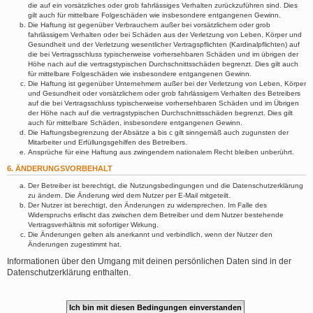
die auf ein vorsätzliches oder grob fahrlässiges Verhalten zurückzuführen sind. Dies
gilt auch für mittelbare Folgeschäden wie insbesondere entgangenen Gewinn.
Die Haftung ist gegenüber Verbrauchern außer bei vorsätzlichem oder grob
fahrlässigem Verhalten oder bei Schäden aus der Verletzung von Leben, Körper und
Gesundheit und der Verletzung wesentlicher Vertragspflichten (Kardinalpflichten) auf
die bei Vertragsschluss typischerweise vorhersehbaren Schäden und im übrigen der
Höhe nach auf die vertragstypischen Durchschnittsschäden begrenzt. Dies gilt auch
für mittelbare Folgeschäden wie insbesondere entgangenen Gewinn.
Die Haftung ist gegenüber Unternehmern außer bei der Verletzung von Leben, Körper
und Gesundheit oder vorsätzlichem oder grob fahrlässigem Verhalten des Betreibers
auf die bei Vertragsschluss typischerweise vorhersehbaren Schäden und im Übrigen
der Höhe nach auf die vertragstypischen Durchschnittsschäden begrenzt. Dies gilt
auch für mittelbare Schäden, insbesondere entgangenen Gewinn.
Die Haftungsbegrenzung der Absätze a bis c gilt sinngemäß auch zugunsten der
Mitarbeiter und Erfüllungsgehilfen des Betreibers.
Ansprüche für eine Haftung aus zwingendem nationalem Recht bleiben unberührt.
6. ÄNDERUNGSVORBEHALT
Der Betreiber ist berechtigt, die Nutzungsbedingungen und die Datenschutzerklärung
zu ändern. Die Änderung wird dem Nutzer per E-Mail mitgeteilt.
Der Nutzer ist berechtigt, den Änderungen zu widersprechen. Im Falle des
Widerspruchs erlischt das zwischen dem Betreiber und dem Nutzer bestehende
Vertragsverhältnis mit sofortiger Wirkung.
Die Änderungen gelten als anerkannt und verbindlich, wenn der Nutzer den
Änderungen zugestimmt hat.
Informationen über den Umgang mit deinen persönlichen Daten sind in der
Datenschutzerklärung enthalten.