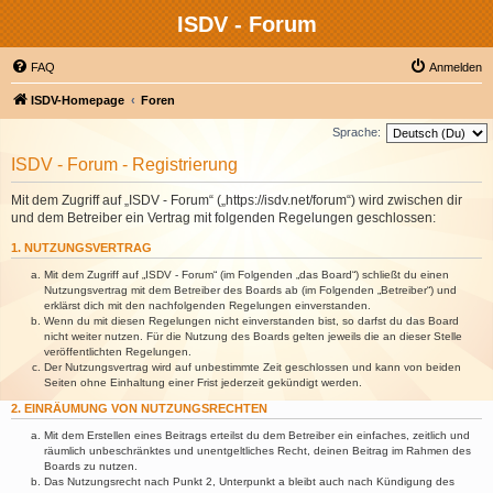
ISDV - Forum
FAQ
Anmelden
ISDV-Homepage
Foren
Sprache:
ISDV - Forum - Registrierung
Mit dem Zugriff auf „ISDV - Forum“ („https://isdv.net/forum“) wird zwischen dir
und dem Betreiber ein Vertrag mit folgenden Regelungen geschlossen:
1. NUTZUNGSVERTRAG
Mit dem Zugriff auf „ISDV - Forum“ (im Folgenden „das Board“) schließt du einen
Nutzungsvertrag mit dem Betreiber des Boards ab (im Folgenden „Betreiber“) und
erklärst dich mit den nachfolgenden Regelungen einverstanden.
Wenn du mit diesen Regelungen nicht einverstanden bist, so darfst du das Board
nicht weiter nutzen. Für die Nutzung des Boards gelten jeweils die an dieser Stelle
veröffentlichten Regelungen.
Der Nutzungsvertrag wird auf unbestimmte Zeit geschlossen und kann von beiden
Seiten ohne Einhaltung einer Frist jederzeit gekündigt werden.
2. EINRÄUMUNG VON NUTZUNGSRECHTEN
Mit dem Erstellen eines Beitrags erteilst du dem Betreiber ein einfaches, zeitlich und
räumlich unbeschränktes und unentgeltliches Recht, deinen Beitrag im Rahmen des
Boards zu nutzen.
Das Nutzungsrecht nach Punkt 2, Unterpunkt a bleibt auch nach Kündigung des