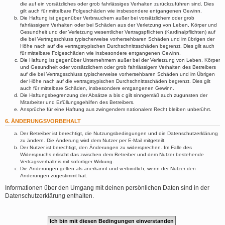
die auf ein vorsätzliches oder grob fahrlässiges Verhalten zurückzuführen sind. Dies
gilt auch für mittelbare Folgeschäden wie insbesondere entgangenen Gewinn.
Die Haftung ist gegenüber Verbrauchern außer bei vorsätzlichem oder grob
fahrlässigem Verhalten oder bei Schäden aus der Verletzung von Leben, Körper und
Gesundheit und der Verletzung wesentlicher Vertragspflichten (Kardinalpflichten) auf
die bei Vertragsschluss typischerweise vorhersehbaren Schäden und im übrigen der
Höhe nach auf die vertragstypischen Durchschnittsschäden begrenzt. Dies gilt auch
für mittelbare Folgeschäden wie insbesondere entgangenen Gewinn.
Die Haftung ist gegenüber Unternehmern außer bei der Verletzung von Leben, Körper
und Gesundheit oder vorsätzlichem oder grob fahrlässigem Verhalten des Betreibers
auf die bei Vertragsschluss typischerweise vorhersehbaren Schäden und im Übrigen
der Höhe nach auf die vertragstypischen Durchschnittsschäden begrenzt. Dies gilt
auch für mittelbare Schäden, insbesondere entgangenen Gewinn.
Die Haftungsbegrenzung der Absätze a bis c gilt sinngemäß auch zugunsten der
Mitarbeiter und Erfüllungsgehilfen des Betreibers.
Ansprüche für eine Haftung aus zwingendem nationalem Recht bleiben unberührt.
6. ÄNDERUNGSVORBEHALT
Der Betreiber ist berechtigt, die Nutzungsbedingungen und die Datenschutzerklärung
zu ändern. Die Änderung wird dem Nutzer per E-Mail mitgeteilt.
Der Nutzer ist berechtigt, den Änderungen zu widersprechen. Im Falle des
Widerspruchs erlischt das zwischen dem Betreiber und dem Nutzer bestehende
Vertragsverhältnis mit sofortiger Wirkung.
Die Änderungen gelten als anerkannt und verbindlich, wenn der Nutzer den
Änderungen zugestimmt hat.
Informationen über den Umgang mit deinen persönlichen Daten sind in der
Datenschutzerklärung enthalten.