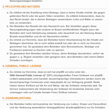
Nutzungsvertrages bestehen.
3. PFLICHTEN DES NUTZERS
Du erklärst mit der Erstellung eines Beitrags, dass er keine Inhalte enthält, die gegen
geltendes Recht oder die guten Sitten verstoßen. Du erklärst insbesondere, dass du
das Recht besitzt, die in deinen Beiträgen verwendeten Links und Bilder zu setzen
bzw. zu verwenden.
Der Betreiber des Boards übt das Hausrecht aus. Bei Verstößen gegen diese
Nutzungsbedingungen oder anderer im Board veröffentlichten Regeln kann der
Betreiber dich nach Abmahnung zeitweise oder dauerhaft von der Nutzung dieses
Boards ausschließen und dir ein Hausverbot erteilen.
Du nimmst zur Kenntnis, dass der Betreiber keine Verantwortung für die Inhalte von
Beiträgen übernimmt, die er nicht selbst erstellt hat oder die er nicht zur Kenntnis
genommen hat. Du gestattest dem Betreiber, dein Benutzerkonto, Beiträge und
Funktionen jederzeit zu löschen oder zu sperren.
Du gestattest dem Betreiber darüber hinaus, deine Beiträge abzuändern, sofern sie
gegen o. g. Regeln verstoßen oder geeignet sind, dem Betreiber oder einem Dritten
Schaden zuzufügen.
4. GENERAL PUBLIC LICENSE
Du nimmst zur Kenntnis, dass es sich bei phpBB um eine unter der „
GNU General Public License v2
“ (GPL) bereitgestellten Foren-Software von phpBB
Limited (www.phpbb.com) handelt; deutschsprachige Informationen werden durch die
deutschsprachige Community unter www.phpbb.de zur Verfügung gestellt. Beide
haben keinen Einfluss auf die Art und Weise, wie die Software verwendet wird. Sie
können insbesondere die Verwendung der Software für bestimmte Zwecke nicht
untersagen oder auf Inhalte fremder Foren Einfluss nehmen.
5. GEWÄHRLEISTUNG
Der Betreiber haftet mit Ausnahme der Verletzung von Leben, Körper und Gesundheit
und der Verletzung wesentlicher Vertragspflichten (Kardinalpflichten) nur für Schäden,