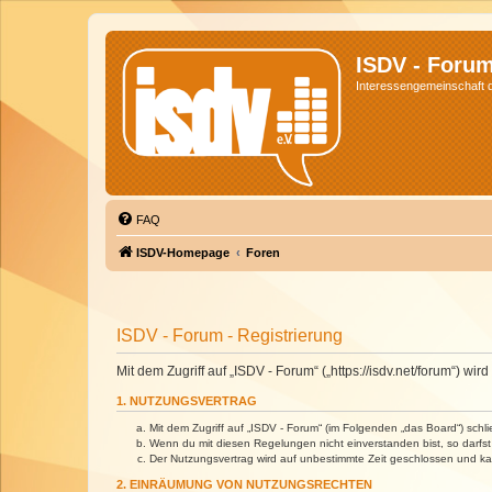
ISDV - Foru
Interessengemeinschaft de
FAQ
ISDV-Homepage
Foren
ISDV - Forum - Registrierung
Mit dem Zugriff auf „ISDV - Forum“ („https://isdv.net/forum“) 
1. NUTZUNGSVERTRAG
Mit dem Zugriff auf „ISDV - Forum“ (im Folgenden „das Board“) sch
Wenn du mit diesen Regelungen nicht einverstanden bist, so darfst 
Der Nutzungsvertrag wird auf unbestimmte Zeit geschlossen und kan
2. EINRÄUMUNG VON NUTZUNGSRECHTEN