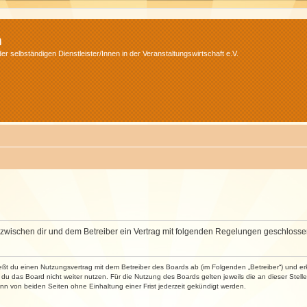
m
r selbständigen Dienstleister/Innen in der Veranstaltungswirtschaft e.V.
wird zwischen dir und dem Betreiber ein Vertrag mit folgenden Regelungen geschlosse
ließt du einen Nutzungsvertrag mit dem Betreiber des Boards ab (im Folgenden „Betreiber“) und 
du das Board nicht weiter nutzen. Für die Nutzung des Boards gelten jeweils die an dieser Stell
n von beiden Seiten ohne Einhaltung einer Frist jederzeit gekündigt werden.