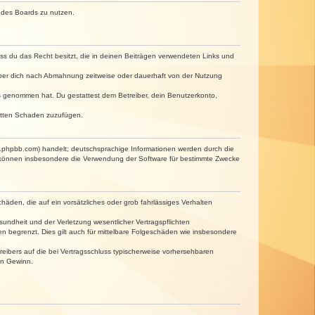
n des Boards zu nutzen.
dass du das Recht besitzt, die in deinen Beiträgen verwendeten Links und
iber dich nach Abmahnung zeitweise oder dauerhaft von der Nutzung
tnis genommen hat. Du gestattest dem Betreiber, dein Benutzerkonto,
ritten Schaden zuzufügen.
w.phpbb.com) handelt; deutschsprachige Informationen werden durch die
e können insbesondere die Verwendung der Software für bestimmte Zwecke
häden, die auf ein vorsätzliches oder grob fahrlässiges Verhalten
undheit und der Verletzung wesentlicher Vertragspflichten
n begrenzt. Dies gilt auch für mittelbare Folgeschäden wie insbesondere
eibers auf die bei Vertragsschluss typischerweise vorhersehbaren
en Gewinn.