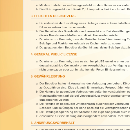
Mit dem Erstellen eines Beitrags erteilst du dem Betreiber ein ein
Das Nutzungsrecht nach Punkt 2, Unterpunkt a bleibt auch nach 
3. PFLICHTEN DES NUTZERS
Du erklärst mit der Erstellung eines Beitrags, dass er keine Inhalt
Bilder zu setzen bzw. zu verwenden.
Der Betreiber des Boards übt das Hausrecht aus. Bei Verstößen g
dieses Boards ausschließen und dir ein Hausverbot erteilen.
Du nimmst zur Kenntnis, dass der Betreiber keine Verantwortung für 
Beiträge und Funktionen jederzeit zu löschen oder zu sperren.
Du gestattest dem Betreiber darüber hinaus, deine Beiträge abzuä
4. GENERAL PUBLIC LICENSE
Du nimmst zur Kenntnis, dass es sich bei phpBB um eine unter der 
deutschsprachige Community unter www.phpbb.de zur Verfügung gest
nicht untersagen oder auf Inhalte fremder Foren Einfluss nehmen.
5. GEWÄHRLEISTUNG
Der Betreiber haftet mit Ausnahme der Verletzung von Leben, Körper
zurückzuführen sind. Dies gilt auch für mittelbare Folgeschäden 
Die Haftung ist gegenüber Verbrauchern außer bei vorsätzlichem o
(Kardinalpflichten) auf die bei Vertragsschluss typischerweise vo
entgangenen Gewinn.
Die Haftung ist gegenüber Unternehmern außer bei der Verletzung 
Schäden und im Übrigen der Höhe nach auf die vertragstypischen 
Die Haftungsbegrenzung der Absätze a bis c gilt sinngemäß auch zu
Ansprüche für eine Haftung aus zwingendem nationalem Recht blei
6. ÄNDERUNGSVORBEHALT
Der Betreiber ist berechtigt, die Nutzungsbedingungen und die Dat