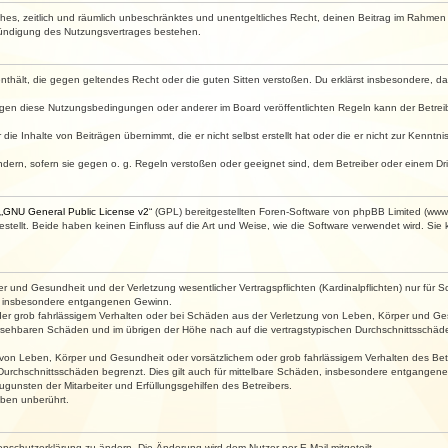
faches, zeitlich und räumlich unbeschränktes und unentgeltliches Recht, deinen Beitrag im Rahme
Kündigung des Nutzungsvertrages bestehen.
e enthält, die gegen geltendes Recht oder die guten Sitten verstoßen. Du erklärst insbesondere, 
egen diese Nutzungsbedingungen oder anderer im Board veröffentlichten Regeln kann der Betre
die Inhalte von Beiträgen übernimmt, die er nicht selbst erstellt hat oder die er nicht zur Kenn
ndern, sofern sie gegen o. g. Regeln verstoßen oder geeignet sind, dem Betreiber oder einem D
„
GNU General Public License v2
“ (GPL) bereitgestellten Foren-Software von phpBB Limited (ww
ellt. Beide haben keinen Einfluss auf die Art und Weise, wie die Software verwendet wird. Si
 und Gesundheit und der Verletzung wesentlicher Vertragspflichten (Kardinalpflichten) nur für Sc
wie insbesondere entgangenen Gewinn.
der grob fahrlässigem Verhalten oder bei Schäden aus der Verletzung von Leben, Körper und Ges
rhersehbaren Schäden und im übrigen der Höhe nach auf die vertragstypischen Durchschnittsschäde
von Leben, Körper und Gesundheit oder vorsätzlichem oder grob fahrlässigem Verhalten des Betr
Durchschnittsschäden begrenzt. Dies gilt auch für mittelbare Schäden, insbesondere entgangen
gunsten der Mitarbeiter und Erfüllungsgehilfen des Betreibers.
ben unberührt.
enschutzerklärung zu ändern. Die Änderung wird dem Nutzer per E-Mail mitgeteilt.