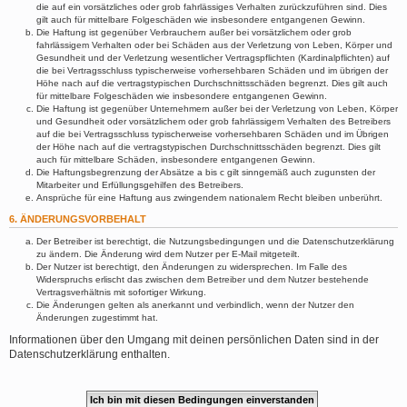
die auf ein vorsätzliches oder grob fahrlässiges Verhalten zurückzuführen sind. Dies
gilt auch für mittelbare Folgeschäden wie insbesondere entgangenen Gewinn.
Die Haftung ist gegenüber Verbrauchern außer bei vorsätzlichem oder grob
fahrlässigem Verhalten oder bei Schäden aus der Verletzung von Leben, Körper und
Gesundheit und der Verletzung wesentlicher Vertragspflichten (Kardinalpflichten) auf
die bei Vertragsschluss typischerweise vorhersehbaren Schäden und im übrigen der
Höhe nach auf die vertragstypischen Durchschnittsschäden begrenzt. Dies gilt auch
für mittelbare Folgeschäden wie insbesondere entgangenen Gewinn.
Die Haftung ist gegenüber Unternehmern außer bei der Verletzung von Leben, Körper
und Gesundheit oder vorsätzlichem oder grob fahrlässigem Verhalten des Betreibers
auf die bei Vertragsschluss typischerweise vorhersehbaren Schäden und im Übrigen
der Höhe nach auf die vertragstypischen Durchschnittsschäden begrenzt. Dies gilt
auch für mittelbare Schäden, insbesondere entgangenen Gewinn.
Die Haftungsbegrenzung der Absätze a bis c gilt sinngemäß auch zugunsten der
Mitarbeiter und Erfüllungsgehilfen des Betreibers.
Ansprüche für eine Haftung aus zwingendem nationalem Recht bleiben unberührt.
6. ÄNDERUNGSVORBEHALT
Der Betreiber ist berechtigt, die Nutzungsbedingungen und die Datenschutzerklärung
zu ändern. Die Änderung wird dem Nutzer per E-Mail mitgeteilt.
Der Nutzer ist berechtigt, den Änderungen zu widersprechen. Im Falle des
Widerspruchs erlischt das zwischen dem Betreiber und dem Nutzer bestehende
Vertragsverhältnis mit sofortiger Wirkung.
Die Änderungen gelten als anerkannt und verbindlich, wenn der Nutzer den
Änderungen zugestimmt hat.
Informationen über den Umgang mit deinen persönlichen Daten sind in der
Datenschutzerklärung enthalten.