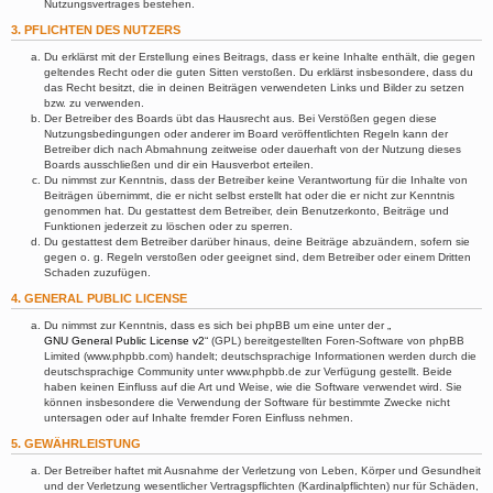
Nutzungsvertrages bestehen.
3. PFLICHTEN DES NUTZERS
Du erklärst mit der Erstellung eines Beitrags, dass er keine Inhalte enthält, die gegen
geltendes Recht oder die guten Sitten verstoßen. Du erklärst insbesondere, dass du
das Recht besitzt, die in deinen Beiträgen verwendeten Links und Bilder zu setzen
bzw. zu verwenden.
Der Betreiber des Boards übt das Hausrecht aus. Bei Verstößen gegen diese
Nutzungsbedingungen oder anderer im Board veröffentlichten Regeln kann der
Betreiber dich nach Abmahnung zeitweise oder dauerhaft von der Nutzung dieses
Boards ausschließen und dir ein Hausverbot erteilen.
Du nimmst zur Kenntnis, dass der Betreiber keine Verantwortung für die Inhalte von
Beiträgen übernimmt, die er nicht selbst erstellt hat oder die er nicht zur Kenntnis
genommen hat. Du gestattest dem Betreiber, dein Benutzerkonto, Beiträge und
Funktionen jederzeit zu löschen oder zu sperren.
Du gestattest dem Betreiber darüber hinaus, deine Beiträge abzuändern, sofern sie
gegen o. g. Regeln verstoßen oder geeignet sind, dem Betreiber oder einem Dritten
Schaden zuzufügen.
4. GENERAL PUBLIC LICENSE
Du nimmst zur Kenntnis, dass es sich bei phpBB um eine unter der „
GNU General Public License v2
“ (GPL) bereitgestellten Foren-Software von phpBB
Limited (www.phpbb.com) handelt; deutschsprachige Informationen werden durch die
deutschsprachige Community unter www.phpbb.de zur Verfügung gestellt. Beide
haben keinen Einfluss auf die Art und Weise, wie die Software verwendet wird. Sie
können insbesondere die Verwendung der Software für bestimmte Zwecke nicht
untersagen oder auf Inhalte fremder Foren Einfluss nehmen.
5. GEWÄHRLEISTUNG
Der Betreiber haftet mit Ausnahme der Verletzung von Leben, Körper und Gesundheit
und der Verletzung wesentlicher Vertragspflichten (Kardinalpflichten) nur für Schäden,