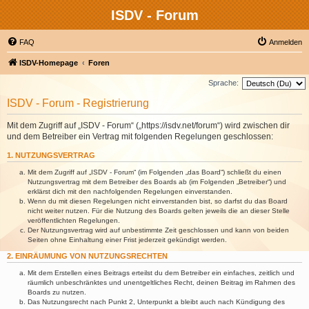
ISDV - Forum
FAQ
Anmelden
ISDV-Homepage
Foren
Sprache:
ISDV - Forum - Registrierung
Mit dem Zugriff auf „ISDV - Forum“ („https://isdv.net/forum“) wird zwischen dir
und dem Betreiber ein Vertrag mit folgenden Regelungen geschlossen:
1. NUTZUNGSVERTRAG
Mit dem Zugriff auf „ISDV - Forum“ (im Folgenden „das Board“) schließt du einen
Nutzungsvertrag mit dem Betreiber des Boards ab (im Folgenden „Betreiber“) und
erklärst dich mit den nachfolgenden Regelungen einverstanden.
Wenn du mit diesen Regelungen nicht einverstanden bist, so darfst du das Board
nicht weiter nutzen. Für die Nutzung des Boards gelten jeweils die an dieser Stelle
veröffentlichten Regelungen.
Der Nutzungsvertrag wird auf unbestimmte Zeit geschlossen und kann von beiden
Seiten ohne Einhaltung einer Frist jederzeit gekündigt werden.
2. EINRÄUMUNG VON NUTZUNGSRECHTEN
Mit dem Erstellen eines Beitrags erteilst du dem Betreiber ein einfaches, zeitlich und
räumlich unbeschränktes und unentgeltliches Recht, deinen Beitrag im Rahmen des
Boards zu nutzen.
Das Nutzungsrecht nach Punkt 2, Unterpunkt a bleibt auch nach Kündigung des