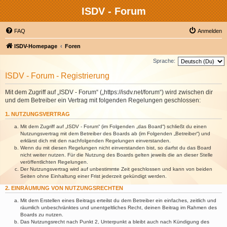
ISDV - Forum
FAQ
Anmelden
ISDV-Homepage
Foren
Sprache:
ISDV - Forum - Registrierung
Mit dem Zugriff auf „ISDV - Forum“ („https://isdv.net/forum“) wird zwischen dir
und dem Betreiber ein Vertrag mit folgenden Regelungen geschlossen:
1. NUTZUNGSVERTRAG
Mit dem Zugriff auf „ISDV - Forum“ (im Folgenden „das Board“) schließt du einen
Nutzungsvertrag mit dem Betreiber des Boards ab (im Folgenden „Betreiber“) und
erklärst dich mit den nachfolgenden Regelungen einverstanden.
Wenn du mit diesen Regelungen nicht einverstanden bist, so darfst du das Board
nicht weiter nutzen. Für die Nutzung des Boards gelten jeweils die an dieser Stelle
veröffentlichten Regelungen.
Der Nutzungsvertrag wird auf unbestimmte Zeit geschlossen und kann von beiden
Seiten ohne Einhaltung einer Frist jederzeit gekündigt werden.
2. EINRÄUMUNG VON NUTZUNGSRECHTEN
Mit dem Erstellen eines Beitrags erteilst du dem Betreiber ein einfaches, zeitlich und
räumlich unbeschränktes und unentgeltliches Recht, deinen Beitrag im Rahmen des
Boards zu nutzen.
Das Nutzungsrecht nach Punkt 2, Unterpunkt a bleibt auch nach Kündigung des