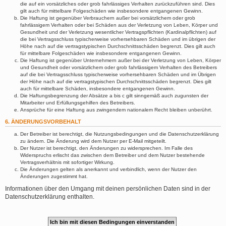
die auf ein vorsätzliches oder grob fahrlässiges Verhalten zurückzuführen sind. Dies
gilt auch für mittelbare Folgeschäden wie insbesondere entgangenen Gewinn.
Die Haftung ist gegenüber Verbrauchern außer bei vorsätzlichem oder grob
fahrlässigem Verhalten oder bei Schäden aus der Verletzung von Leben, Körper und
Gesundheit und der Verletzung wesentlicher Vertragspflichten (Kardinalpflichten) auf
die bei Vertragsschluss typischerweise vorhersehbaren Schäden und im übrigen der
Höhe nach auf die vertragstypischen Durchschnittsschäden begrenzt. Dies gilt auch
für mittelbare Folgeschäden wie insbesondere entgangenen Gewinn.
Die Haftung ist gegenüber Unternehmern außer bei der Verletzung von Leben, Körper
und Gesundheit oder vorsätzlichem oder grob fahrlässigem Verhalten des Betreibers
auf die bei Vertragsschluss typischerweise vorhersehbaren Schäden und im Übrigen
der Höhe nach auf die vertragstypischen Durchschnittsschäden begrenzt. Dies gilt
auch für mittelbare Schäden, insbesondere entgangenen Gewinn.
Die Haftungsbegrenzung der Absätze a bis c gilt sinngemäß auch zugunsten der
Mitarbeiter und Erfüllungsgehilfen des Betreibers.
Ansprüche für eine Haftung aus zwingendem nationalem Recht bleiben unberührt.
6. ÄNDERUNGSVORBEHALT
Der Betreiber ist berechtigt, die Nutzungsbedingungen und die Datenschutzerklärung
zu ändern. Die Änderung wird dem Nutzer per E-Mail mitgeteilt.
Der Nutzer ist berechtigt, den Änderungen zu widersprechen. Im Falle des
Widerspruchs erlischt das zwischen dem Betreiber und dem Nutzer bestehende
Vertragsverhältnis mit sofortiger Wirkung.
Die Änderungen gelten als anerkannt und verbindlich, wenn der Nutzer den
Änderungen zugestimmt hat.
Informationen über den Umgang mit deinen persönlichen Daten sind in der
Datenschutzerklärung enthalten.