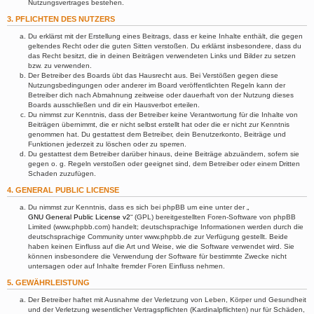
Nutzungsvertrages bestehen.
3. PFLICHTEN DES NUTZERS
Du erklärst mit der Erstellung eines Beitrags, dass er keine Inhalte enthält, die gegen
geltendes Recht oder die guten Sitten verstoßen. Du erklärst insbesondere, dass du
das Recht besitzt, die in deinen Beiträgen verwendeten Links und Bilder zu setzen
bzw. zu verwenden.
Der Betreiber des Boards übt das Hausrecht aus. Bei Verstößen gegen diese
Nutzungsbedingungen oder anderer im Board veröffentlichten Regeln kann der
Betreiber dich nach Abmahnung zeitweise oder dauerhaft von der Nutzung dieses
Boards ausschließen und dir ein Hausverbot erteilen.
Du nimmst zur Kenntnis, dass der Betreiber keine Verantwortung für die Inhalte von
Beiträgen übernimmt, die er nicht selbst erstellt hat oder die er nicht zur Kenntnis
genommen hat. Du gestattest dem Betreiber, dein Benutzerkonto, Beiträge und
Funktionen jederzeit zu löschen oder zu sperren.
Du gestattest dem Betreiber darüber hinaus, deine Beiträge abzuändern, sofern sie
gegen o. g. Regeln verstoßen oder geeignet sind, dem Betreiber oder einem Dritten
Schaden zuzufügen.
4. GENERAL PUBLIC LICENSE
Du nimmst zur Kenntnis, dass es sich bei phpBB um eine unter der „
GNU General Public License v2
“ (GPL) bereitgestellten Foren-Software von phpBB
Limited (www.phpbb.com) handelt; deutschsprachige Informationen werden durch die
deutschsprachige Community unter www.phpbb.de zur Verfügung gestellt. Beide
haben keinen Einfluss auf die Art und Weise, wie die Software verwendet wird. Sie
können insbesondere die Verwendung der Software für bestimmte Zwecke nicht
untersagen oder auf Inhalte fremder Foren Einfluss nehmen.
5. GEWÄHRLEISTUNG
Der Betreiber haftet mit Ausnahme der Verletzung von Leben, Körper und Gesundheit
und der Verletzung wesentlicher Vertragspflichten (Kardinalpflichten) nur für Schäden,