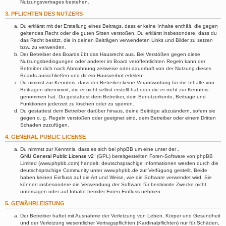
Nutzungsvertrages bestehen.
3. PFLICHTEN DES NUTZERS
Du erklärst mit der Erstellung eines Beitrags, dass er keine Inhalte enthält, die gegen
geltendes Recht oder die guten Sitten verstoßen. Du erklärst insbesondere, dass du
das Recht besitzt, die in deinen Beiträgen verwendeten Links und Bilder zu setzen
bzw. zu verwenden.
Der Betreiber des Boards übt das Hausrecht aus. Bei Verstößen gegen diese
Nutzungsbedingungen oder anderer im Board veröffentlichten Regeln kann der
Betreiber dich nach Abmahnung zeitweise oder dauerhaft von der Nutzung dieses
Boards ausschließen und dir ein Hausverbot erteilen.
Du nimmst zur Kenntnis, dass der Betreiber keine Verantwortung für die Inhalte von
Beiträgen übernimmt, die er nicht selbst erstellt hat oder die er nicht zur Kenntnis
genommen hat. Du gestattest dem Betreiber, dein Benutzerkonto, Beiträge und
Funktionen jederzeit zu löschen oder zu sperren.
Du gestattest dem Betreiber darüber hinaus, deine Beiträge abzuändern, sofern sie
gegen o. g. Regeln verstoßen oder geeignet sind, dem Betreiber oder einem Dritten
Schaden zuzufügen.
4. GENERAL PUBLIC LICENSE
Du nimmst zur Kenntnis, dass es sich bei phpBB um eine unter der „
GNU General Public License v2
“ (GPL) bereitgestellten Foren-Software von phpBB
Limited (www.phpbb.com) handelt; deutschsprachige Informationen werden durch die
deutschsprachige Community unter www.phpbb.de zur Verfügung gestellt. Beide
haben keinen Einfluss auf die Art und Weise, wie die Software verwendet wird. Sie
können insbesondere die Verwendung der Software für bestimmte Zwecke nicht
untersagen oder auf Inhalte fremder Foren Einfluss nehmen.
5. GEWÄHRLEISTUNG
Der Betreiber haftet mit Ausnahme der Verletzung von Leben, Körper und Gesundheit
und der Verletzung wesentlicher Vertragspflichten (Kardinalpflichten) nur für Schäden,