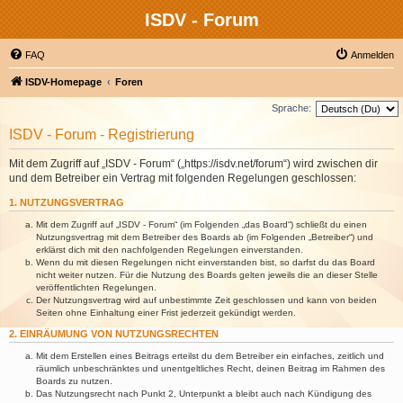
ISDV - Forum
FAQ
Anmelden
ISDV-Homepage
Foren
Sprache:
ISDV - Forum - Registrierung
Mit dem Zugriff auf „ISDV - Forum“ („https://isdv.net/forum“) wird zwischen dir
und dem Betreiber ein Vertrag mit folgenden Regelungen geschlossen:
1. NUTZUNGSVERTRAG
Mit dem Zugriff auf „ISDV - Forum“ (im Folgenden „das Board“) schließt du einen
Nutzungsvertrag mit dem Betreiber des Boards ab (im Folgenden „Betreiber“) und
erklärst dich mit den nachfolgenden Regelungen einverstanden.
Wenn du mit diesen Regelungen nicht einverstanden bist, so darfst du das Board
nicht weiter nutzen. Für die Nutzung des Boards gelten jeweils die an dieser Stelle
veröffentlichten Regelungen.
Der Nutzungsvertrag wird auf unbestimmte Zeit geschlossen und kann von beiden
Seiten ohne Einhaltung einer Frist jederzeit gekündigt werden.
2. EINRÄUMUNG VON NUTZUNGSRECHTEN
Mit dem Erstellen eines Beitrags erteilst du dem Betreiber ein einfaches, zeitlich und
räumlich unbeschränktes und unentgeltliches Recht, deinen Beitrag im Rahmen des
Boards zu nutzen.
Das Nutzungsrecht nach Punkt 2, Unterpunkt a bleibt auch nach Kündigung des