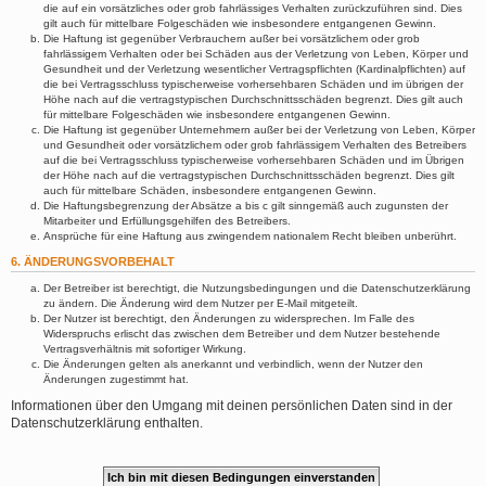
die auf ein vorsätzliches oder grob fahrlässiges Verhalten zurückzuführen sind. Dies
gilt auch für mittelbare Folgeschäden wie insbesondere entgangenen Gewinn.
Die Haftung ist gegenüber Verbrauchern außer bei vorsätzlichem oder grob
fahrlässigem Verhalten oder bei Schäden aus der Verletzung von Leben, Körper und
Gesundheit und der Verletzung wesentlicher Vertragspflichten (Kardinalpflichten) auf
die bei Vertragsschluss typischerweise vorhersehbaren Schäden und im übrigen der
Höhe nach auf die vertragstypischen Durchschnittsschäden begrenzt. Dies gilt auch
für mittelbare Folgeschäden wie insbesondere entgangenen Gewinn.
Die Haftung ist gegenüber Unternehmern außer bei der Verletzung von Leben, Körper
und Gesundheit oder vorsätzlichem oder grob fahrlässigem Verhalten des Betreibers
auf die bei Vertragsschluss typischerweise vorhersehbaren Schäden und im Übrigen
der Höhe nach auf die vertragstypischen Durchschnittsschäden begrenzt. Dies gilt
auch für mittelbare Schäden, insbesondere entgangenen Gewinn.
Die Haftungsbegrenzung der Absätze a bis c gilt sinngemäß auch zugunsten der
Mitarbeiter und Erfüllungsgehilfen des Betreibers.
Ansprüche für eine Haftung aus zwingendem nationalem Recht bleiben unberührt.
6. ÄNDERUNGSVORBEHALT
Der Betreiber ist berechtigt, die Nutzungsbedingungen und die Datenschutzerklärung
zu ändern. Die Änderung wird dem Nutzer per E-Mail mitgeteilt.
Der Nutzer ist berechtigt, den Änderungen zu widersprechen. Im Falle des
Widerspruchs erlischt das zwischen dem Betreiber und dem Nutzer bestehende
Vertragsverhältnis mit sofortiger Wirkung.
Die Änderungen gelten als anerkannt und verbindlich, wenn der Nutzer den
Änderungen zugestimmt hat.
Informationen über den Umgang mit deinen persönlichen Daten sind in der
Datenschutzerklärung enthalten.