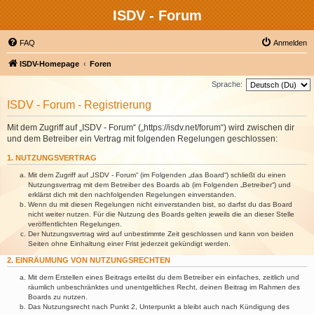
ISDV - Forum
FAQ
Anmelden
ISDV-Homepage
Foren
Sprache:
ISDV - Forum - Registrierung
Mit dem Zugriff auf „ISDV - Forum“ („https://isdv.net/forum“) wird zwischen dir
und dem Betreiber ein Vertrag mit folgenden Regelungen geschlossen:
1. NUTZUNGSVERTRAG
Mit dem Zugriff auf „ISDV - Forum“ (im Folgenden „das Board“) schließt du einen
Nutzungsvertrag mit dem Betreiber des Boards ab (im Folgenden „Betreiber“) und
erklärst dich mit den nachfolgenden Regelungen einverstanden.
Wenn du mit diesen Regelungen nicht einverstanden bist, so darfst du das Board
nicht weiter nutzen. Für die Nutzung des Boards gelten jeweils die an dieser Stelle
veröffentlichten Regelungen.
Der Nutzungsvertrag wird auf unbestimmte Zeit geschlossen und kann von beiden
Seiten ohne Einhaltung einer Frist jederzeit gekündigt werden.
2. EINRÄUMUNG VON NUTZUNGSRECHTEN
Mit dem Erstellen eines Beitrags erteilst du dem Betreiber ein einfaches, zeitlich und
räumlich unbeschränktes und unentgeltliches Recht, deinen Beitrag im Rahmen des
Boards zu nutzen.
Das Nutzungsrecht nach Punkt 2, Unterpunkt a bleibt auch nach Kündigung des