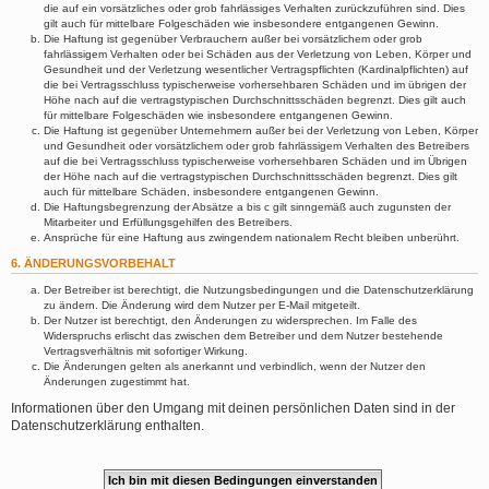
die auf ein vorsätzliches oder grob fahrlässiges Verhalten zurückzuführen sind. Dies
gilt auch für mittelbare Folgeschäden wie insbesondere entgangenen Gewinn.
Die Haftung ist gegenüber Verbrauchern außer bei vorsätzlichem oder grob
fahrlässigem Verhalten oder bei Schäden aus der Verletzung von Leben, Körper und
Gesundheit und der Verletzung wesentlicher Vertragspflichten (Kardinalpflichten) auf
die bei Vertragsschluss typischerweise vorhersehbaren Schäden und im übrigen der
Höhe nach auf die vertragstypischen Durchschnittsschäden begrenzt. Dies gilt auch
für mittelbare Folgeschäden wie insbesondere entgangenen Gewinn.
Die Haftung ist gegenüber Unternehmern außer bei der Verletzung von Leben, Körper
und Gesundheit oder vorsätzlichem oder grob fahrlässigem Verhalten des Betreibers
auf die bei Vertragsschluss typischerweise vorhersehbaren Schäden und im Übrigen
der Höhe nach auf die vertragstypischen Durchschnittsschäden begrenzt. Dies gilt
auch für mittelbare Schäden, insbesondere entgangenen Gewinn.
Die Haftungsbegrenzung der Absätze a bis c gilt sinngemäß auch zugunsten der
Mitarbeiter und Erfüllungsgehilfen des Betreibers.
Ansprüche für eine Haftung aus zwingendem nationalem Recht bleiben unberührt.
6. ÄNDERUNGSVORBEHALT
Der Betreiber ist berechtigt, die Nutzungsbedingungen und die Datenschutzerklärung
zu ändern. Die Änderung wird dem Nutzer per E-Mail mitgeteilt.
Der Nutzer ist berechtigt, den Änderungen zu widersprechen. Im Falle des
Widerspruchs erlischt das zwischen dem Betreiber und dem Nutzer bestehende
Vertragsverhältnis mit sofortiger Wirkung.
Die Änderungen gelten als anerkannt und verbindlich, wenn der Nutzer den
Änderungen zugestimmt hat.
Informationen über den Umgang mit deinen persönlichen Daten sind in der
Datenschutzerklärung enthalten.