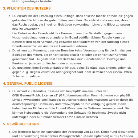
Nutzungsvertrages bestehen.
3. PFLICHTEN DES NUTZERS
Du erklärst mit der Erstellung eines Beitrags, dass er keine Inhalte enthält, die gegen
geltendes Recht oder die guten Sitten verstoßen. Du erklärst insbesondere, dass du
das Recht besitzt, die in deinen Beiträgen verwendeten Links und Bilder zu setzen
bzw. zu verwenden.
Der Betreiber des Boards übt das Hausrecht aus. Bei Verstößen gegen diese
Nutzungsbedingungen oder anderer im Board veröffentlichten Regeln kann der
Betreiber dich nach Abmahnung zeitweise oder dauerhaft von der Nutzung dieses
Boards ausschließen und dir ein Hausverbot erteilen.
Du nimmst zur Kenntnis, dass der Betreiber keine Verantwortung für die Inhalte von
Beiträgen übernimmt, die er nicht selbst erstellt hat oder die er nicht zur Kenntnis
genommen hat. Du gestattest dem Betreiber, dein Benutzerkonto, Beiträge und
Funktionen jederzeit zu löschen oder zu sperren.
Du gestattest dem Betreiber darüber hinaus, deine Beiträge abzuändern, sofern sie
gegen o. g. Regeln verstoßen oder geeignet sind, dem Betreiber oder einem Dritten
Schaden zuzufügen.
4. GENERAL PUBLIC LICENSE
Du nimmst zur Kenntnis, dass es sich bei phpBB um eine unter der „
GNU General Public License v2
“ (GPL) bereitgestellten Foren-Software von phpBB
Limited (www.phpbb.com) handelt; deutschsprachige Informationen werden durch die
deutschsprachige Community unter www.phpbb.de zur Verfügung gestellt. Beide
haben keinen Einfluss auf die Art und Weise, wie die Software verwendet wird. Sie
können insbesondere die Verwendung der Software für bestimmte Zwecke nicht
untersagen oder auf Inhalte fremder Foren Einfluss nehmen.
5. GEWÄHRLEISTUNG
Der Betreiber haftet mit Ausnahme der Verletzung von Leben, Körper und Gesundheit
und der Verletzung wesentlicher Vertragspflichten (Kardinalpflichten) nur für Schäden,