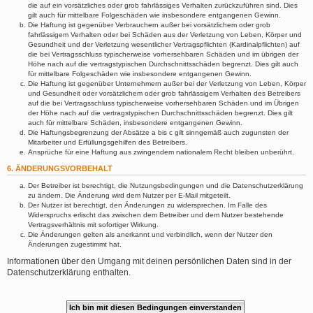
die auf ein vorsätzliches oder grob fahrlässiges Verhalten zurückzuführen sind. Dies
gilt auch für mittelbare Folgeschäden wie insbesondere entgangenen Gewinn.
Die Haftung ist gegenüber Verbrauchern außer bei vorsätzlichem oder grob
fahrlässigem Verhalten oder bei Schäden aus der Verletzung von Leben, Körper und
Gesundheit und der Verletzung wesentlicher Vertragspflichten (Kardinalpflichten) auf
die bei Vertragsschluss typischerweise vorhersehbaren Schäden und im übrigen der
Höhe nach auf die vertragstypischen Durchschnittsschäden begrenzt. Dies gilt auch
für mittelbare Folgeschäden wie insbesondere entgangenen Gewinn.
Die Haftung ist gegenüber Unternehmern außer bei der Verletzung von Leben, Körper
und Gesundheit oder vorsätzlichem oder grob fahrlässigem Verhalten des Betreibers
auf die bei Vertragsschluss typischerweise vorhersehbaren Schäden und im Übrigen
der Höhe nach auf die vertragstypischen Durchschnittsschäden begrenzt. Dies gilt
auch für mittelbare Schäden, insbesondere entgangenen Gewinn.
Die Haftungsbegrenzung der Absätze a bis c gilt sinngemäß auch zugunsten der
Mitarbeiter und Erfüllungsgehilfen des Betreibers.
Ansprüche für eine Haftung aus zwingendem nationalem Recht bleiben unberührt.
6. ÄNDERUNGSVORBEHALT
Der Betreiber ist berechtigt, die Nutzungsbedingungen und die Datenschutzerklärung
zu ändern. Die Änderung wird dem Nutzer per E-Mail mitgeteilt.
Der Nutzer ist berechtigt, den Änderungen zu widersprechen. Im Falle des
Widerspruchs erlischt das zwischen dem Betreiber und dem Nutzer bestehende
Vertragsverhältnis mit sofortiger Wirkung.
Die Änderungen gelten als anerkannt und verbindlich, wenn der Nutzer den
Änderungen zugestimmt hat.
Informationen über den Umgang mit deinen persönlichen Daten sind in der
Datenschutzerklärung enthalten.