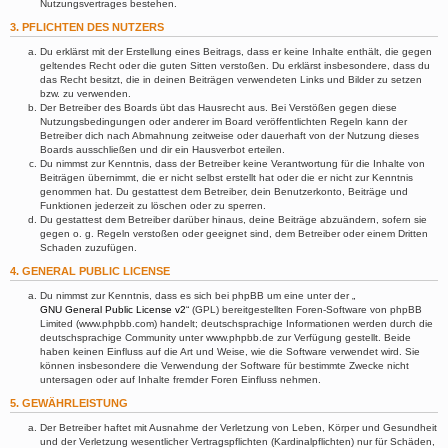
Nutzungsvertrages bestehen.
3. PFLICHTEN DES NUTZERS
Du erklärst mit der Erstellung eines Beitrags, dass er keine Inhalte enthält, die gegen
geltendes Recht oder die guten Sitten verstoßen. Du erklärst insbesondere, dass du
das Recht besitzt, die in deinen Beiträgen verwendeten Links und Bilder zu setzen
bzw. zu verwenden.
Der Betreiber des Boards übt das Hausrecht aus. Bei Verstößen gegen diese
Nutzungsbedingungen oder anderer im Board veröffentlichten Regeln kann der
Betreiber dich nach Abmahnung zeitweise oder dauerhaft von der Nutzung dieses
Boards ausschließen und dir ein Hausverbot erteilen.
Du nimmst zur Kenntnis, dass der Betreiber keine Verantwortung für die Inhalte von
Beiträgen übernimmt, die er nicht selbst erstellt hat oder die er nicht zur Kenntnis
genommen hat. Du gestattest dem Betreiber, dein Benutzerkonto, Beiträge und
Funktionen jederzeit zu löschen oder zu sperren.
Du gestattest dem Betreiber darüber hinaus, deine Beiträge abzuändern, sofern sie
gegen o. g. Regeln verstoßen oder geeignet sind, dem Betreiber oder einem Dritten
Schaden zuzufügen.
4. GENERAL PUBLIC LICENSE
Du nimmst zur Kenntnis, dass es sich bei phpBB um eine unter der „
GNU General Public License v2
“ (GPL) bereitgestellten Foren-Software von phpBB
Limited (www.phpbb.com) handelt; deutschsprachige Informationen werden durch die
deutschsprachige Community unter www.phpbb.de zur Verfügung gestellt. Beide
haben keinen Einfluss auf die Art und Weise, wie die Software verwendet wird. Sie
können insbesondere die Verwendung der Software für bestimmte Zwecke nicht
untersagen oder auf Inhalte fremder Foren Einfluss nehmen.
5. GEWÄHRLEISTUNG
Der Betreiber haftet mit Ausnahme der Verletzung von Leben, Körper und Gesundheit
und der Verletzung wesentlicher Vertragspflichten (Kardinalpflichten) nur für Schäden,