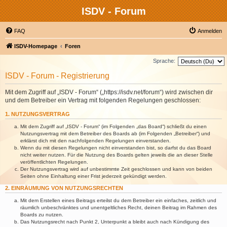
ISDV - Forum
FAQ
Anmelden
ISDV-Homepage
Foren
Sprache:
ISDV - Forum - Registrierung
Mit dem Zugriff auf „ISDV - Forum“ („https://isdv.net/forum“) wird zwischen dir
und dem Betreiber ein Vertrag mit folgenden Regelungen geschlossen:
1. NUTZUNGSVERTRAG
Mit dem Zugriff auf „ISDV - Forum“ (im Folgenden „das Board“) schließt du einen
Nutzungsvertrag mit dem Betreiber des Boards ab (im Folgenden „Betreiber“) und
erklärst dich mit den nachfolgenden Regelungen einverstanden.
Wenn du mit diesen Regelungen nicht einverstanden bist, so darfst du das Board
nicht weiter nutzen. Für die Nutzung des Boards gelten jeweils die an dieser Stelle
veröffentlichten Regelungen.
Der Nutzungsvertrag wird auf unbestimmte Zeit geschlossen und kann von beiden
Seiten ohne Einhaltung einer Frist jederzeit gekündigt werden.
2. EINRÄUMUNG VON NUTZUNGSRECHTEN
Mit dem Erstellen eines Beitrags erteilst du dem Betreiber ein einfaches, zeitlich und
räumlich unbeschränktes und unentgeltliches Recht, deinen Beitrag im Rahmen des
Boards zu nutzen.
Das Nutzungsrecht nach Punkt 2, Unterpunkt a bleibt auch nach Kündigung des