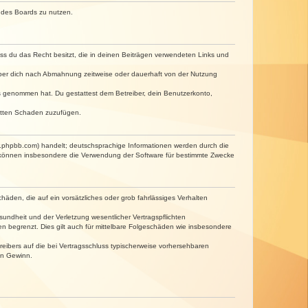
n des Boards zu nutzen.
dass du das Recht besitzt, die in deinen Beiträgen verwendeten Links und
iber dich nach Abmahnung zeitweise oder dauerhaft von der Nutzung
tnis genommen hat. Du gestattest dem Betreiber, dein Benutzerkonto,
ritten Schaden zuzufügen.
w.phpbb.com) handelt; deutschsprachige Informationen werden durch die
e können insbesondere die Verwendung der Software für bestimmte Zwecke
häden, die auf ein vorsätzliches oder grob fahrlässiges Verhalten
undheit und der Verletzung wesentlicher Vertragspflichten
n begrenzt. Dies gilt auch für mittelbare Folgeschäden wie insbesondere
eibers auf die bei Vertragsschluss typischerweise vorhersehbaren
en Gewinn.