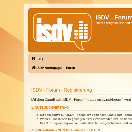
ISDV - Foru
Interessengemeinschaft de
FAQ
ISDV-Homepage
Foren
ISDV - Forum - Registrierung
Mit dem Zugriff auf „ISDV - Forum“ („https://isdv.net/forum“) 
1. NUTZUNGSVERTRAG
Mit dem Zugriff auf „ISDV - Forum“ (im Folgenden „das Board“) sch
Wenn du mit diesen Regelungen nicht einverstanden bist, so darfst 
Der Nutzungsvertrag wird auf unbestimmte Zeit geschlossen und kan
2. EINRÄUMUNG VON NUTZUNGSRECHTEN