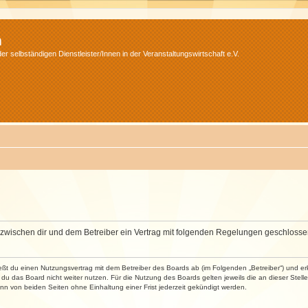
m
r selbständigen Dienstleister/Innen in der Veranstaltungswirtschaft e.V.
wird zwischen dir und dem Betreiber ein Vertrag mit folgenden Regelungen geschlosse
ließt du einen Nutzungsvertrag mit dem Betreiber des Boards ab (im Folgenden „Betreiber“) und 
du das Board nicht weiter nutzen. Für die Nutzung des Boards gelten jeweils die an dieser Stell
n von beiden Seiten ohne Einhaltung einer Frist jederzeit gekündigt werden.