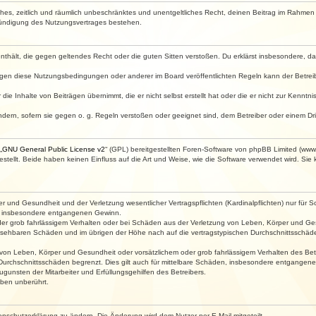
faches, zeitlich und räumlich unbeschränktes und unentgeltliches Recht, deinen Beitrag im Rahme
Kündigung des Nutzungsvertrages bestehen.
e enthält, die gegen geltendes Recht oder die guten Sitten verstoßen. Du erklärst insbesondere, 
egen diese Nutzungsbedingungen oder anderer im Board veröffentlichten Regeln kann der Betre
die Inhalte von Beiträgen übernimmt, die er nicht selbst erstellt hat oder die er nicht zur Kenn
ndern, sofern sie gegen o. g. Regeln verstoßen oder geeignet sind, dem Betreiber oder einem D
„
GNU General Public License v2
“ (GPL) bereitgestellten Foren-Software von phpBB Limited (ww
ellt. Beide haben keinen Einfluss auf die Art und Weise, wie die Software verwendet wird. Si
 und Gesundheit und der Verletzung wesentlicher Vertragspflichten (Kardinalpflichten) nur für Sc
wie insbesondere entgangenen Gewinn.
der grob fahrlässigem Verhalten oder bei Schäden aus der Verletzung von Leben, Körper und Ges
rhersehbaren Schäden und im übrigen der Höhe nach auf die vertragstypischen Durchschnittsschäde
von Leben, Körper und Gesundheit oder vorsätzlichem oder grob fahrlässigem Verhalten des Betr
Durchschnittsschäden begrenzt. Dies gilt auch für mittelbare Schäden, insbesondere entgangen
gunsten der Mitarbeiter und Erfüllungsgehilfen des Betreibers.
ben unberührt.
enschutzerklärung zu ändern. Die Änderung wird dem Nutzer per E-Mail mitgeteilt.