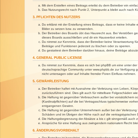
Mit dem Erstellen eines Beitrags erteilst du dem Betreiber ein ein
Das Nutzungsrecht nach Punkt 2, Unterpunkt a bleibt auch nach 
3. PFLICHTEN DES NUTZERS
Du erklärst mit der Erstellung eines Beitrags, dass er keine Inhalt
Bilder zu setzen bzw. zu verwenden.
Der Betreiber des Boards übt das Hausrecht aus. Bei Verstößen g
dieses Boards ausschließen und dir ein Hausverbot erteilen.
Du nimmst zur Kenntnis, dass der Betreiber keine Verantwortung für 
Beiträge und Funktionen jederzeit zu löschen oder zu sperren.
Du gestattest dem Betreiber darüber hinaus, deine Beiträge abzuä
4. GENERAL PUBLIC LICENSE
Du nimmst zur Kenntnis, dass es sich bei phpBB um eine unter der 
deutschsprachige Community unter www.phpbb.de zur Verfügung gest
nicht untersagen oder auf Inhalte fremder Foren Einfluss nehmen.
5. GEWÄHRLEISTUNG
Der Betreiber haftet mit Ausnahme der Verletzung von Leben, Körper
zurückzuführen sind. Dies gilt auch für mittelbare Folgeschäden 
Die Haftung ist gegenüber Verbrauchern außer bei vorsätzlichem o
(Kardinalpflichten) auf die bei Vertragsschluss typischerweise vo
entgangenen Gewinn.
Die Haftung ist gegenüber Unternehmern außer bei der Verletzung 
Schäden und im Übrigen der Höhe nach auf die vertragstypischen 
Die Haftungsbegrenzung der Absätze a bis c gilt sinngemäß auch zu
Ansprüche für eine Haftung aus zwingendem nationalem Recht blei
6. ÄNDERUNGSVORBEHALT
Der Betreiber ist berechtigt, die Nutzungsbedingungen und die Dat