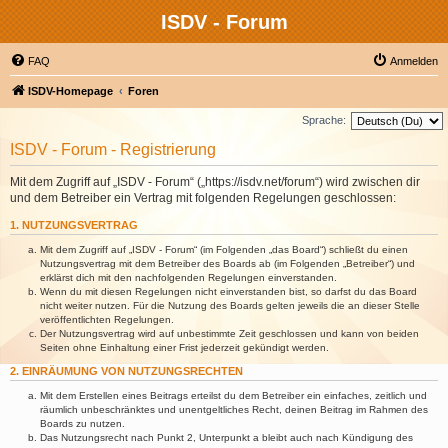
ISDV - Forum
FAQ
Anmelden
ISDV-Homepage
Foren
Sprache:
ISDV - Forum - Registrierung
Mit dem Zugriff auf „ISDV - Forum“ („https://isdv.net/forum“) wird zwischen dir
und dem Betreiber ein Vertrag mit folgenden Regelungen geschlossen:
1. NUTZUNGSVERTRAG
Mit dem Zugriff auf „ISDV - Forum“ (im Folgenden „das Board“) schließt du einen
Nutzungsvertrag mit dem Betreiber des Boards ab (im Folgenden „Betreiber“) und
erklärst dich mit den nachfolgenden Regelungen einverstanden.
Wenn du mit diesen Regelungen nicht einverstanden bist, so darfst du das Board
nicht weiter nutzen. Für die Nutzung des Boards gelten jeweils die an dieser Stelle
veröffentlichten Regelungen.
Der Nutzungsvertrag wird auf unbestimmte Zeit geschlossen und kann von beiden
Seiten ohne Einhaltung einer Frist jederzeit gekündigt werden.
2. EINRÄUMUNG VON NUTZUNGSRECHTEN
Mit dem Erstellen eines Beitrags erteilst du dem Betreiber ein einfaches, zeitlich und
räumlich unbeschränktes und unentgeltliches Recht, deinen Beitrag im Rahmen des
Boards zu nutzen.
Das Nutzungsrecht nach Punkt 2, Unterpunkt a bleibt auch nach Kündigung des