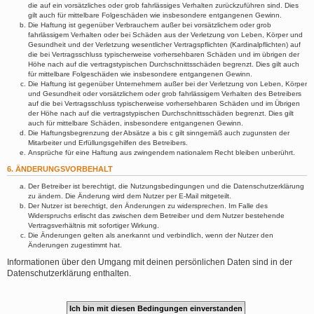
die auf ein vorsätzliches oder grob fahrlässiges Verhalten zurückzuführen sind. Dies
gilt auch für mittelbare Folgeschäden wie insbesondere entgangenen Gewinn.
Die Haftung ist gegenüber Verbrauchern außer bei vorsätzlichem oder grob
fahrlässigem Verhalten oder bei Schäden aus der Verletzung von Leben, Körper und
Gesundheit und der Verletzung wesentlicher Vertragspflichten (Kardinalpflichten) auf
die bei Vertragsschluss typischerweise vorhersehbaren Schäden und im übrigen der
Höhe nach auf die vertragstypischen Durchschnittsschäden begrenzt. Dies gilt auch
für mittelbare Folgeschäden wie insbesondere entgangenen Gewinn.
Die Haftung ist gegenüber Unternehmern außer bei der Verletzung von Leben, Körper
und Gesundheit oder vorsätzlichem oder grob fahrlässigem Verhalten des Betreibers
auf die bei Vertragsschluss typischerweise vorhersehbaren Schäden und im Übrigen
der Höhe nach auf die vertragstypischen Durchschnittsschäden begrenzt. Dies gilt
auch für mittelbare Schäden, insbesondere entgangenen Gewinn.
Die Haftungsbegrenzung der Absätze a bis c gilt sinngemäß auch zugunsten der
Mitarbeiter und Erfüllungsgehilfen des Betreibers.
Ansprüche für eine Haftung aus zwingendem nationalem Recht bleiben unberührt.
6. ÄNDERUNGSVORBEHALT
Der Betreiber ist berechtigt, die Nutzungsbedingungen und die Datenschutzerklärung
zu ändern. Die Änderung wird dem Nutzer per E-Mail mitgeteilt.
Der Nutzer ist berechtigt, den Änderungen zu widersprechen. Im Falle des
Widerspruchs erlischt das zwischen dem Betreiber und dem Nutzer bestehende
Vertragsverhältnis mit sofortiger Wirkung.
Die Änderungen gelten als anerkannt und verbindlich, wenn der Nutzer den
Änderungen zugestimmt hat.
Informationen über den Umgang mit deinen persönlichen Daten sind in der
Datenschutzerklärung enthalten.