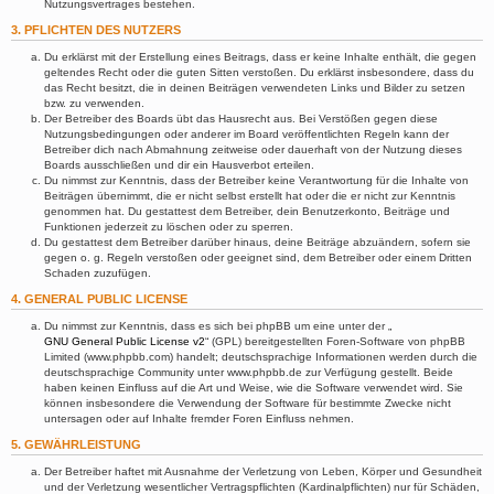
Nutzungsvertrages bestehen.
3. PFLICHTEN DES NUTZERS
Du erklärst mit der Erstellung eines Beitrags, dass er keine Inhalte enthält, die gegen
geltendes Recht oder die guten Sitten verstoßen. Du erklärst insbesondere, dass du
das Recht besitzt, die in deinen Beiträgen verwendeten Links und Bilder zu setzen
bzw. zu verwenden.
Der Betreiber des Boards übt das Hausrecht aus. Bei Verstößen gegen diese
Nutzungsbedingungen oder anderer im Board veröffentlichten Regeln kann der
Betreiber dich nach Abmahnung zeitweise oder dauerhaft von der Nutzung dieses
Boards ausschließen und dir ein Hausverbot erteilen.
Du nimmst zur Kenntnis, dass der Betreiber keine Verantwortung für die Inhalte von
Beiträgen übernimmt, die er nicht selbst erstellt hat oder die er nicht zur Kenntnis
genommen hat. Du gestattest dem Betreiber, dein Benutzerkonto, Beiträge und
Funktionen jederzeit zu löschen oder zu sperren.
Du gestattest dem Betreiber darüber hinaus, deine Beiträge abzuändern, sofern sie
gegen o. g. Regeln verstoßen oder geeignet sind, dem Betreiber oder einem Dritten
Schaden zuzufügen.
4. GENERAL PUBLIC LICENSE
Du nimmst zur Kenntnis, dass es sich bei phpBB um eine unter der „
GNU General Public License v2
“ (GPL) bereitgestellten Foren-Software von phpBB
Limited (www.phpbb.com) handelt; deutschsprachige Informationen werden durch die
deutschsprachige Community unter www.phpbb.de zur Verfügung gestellt. Beide
haben keinen Einfluss auf die Art und Weise, wie die Software verwendet wird. Sie
können insbesondere die Verwendung der Software für bestimmte Zwecke nicht
untersagen oder auf Inhalte fremder Foren Einfluss nehmen.
5. GEWÄHRLEISTUNG
Der Betreiber haftet mit Ausnahme der Verletzung von Leben, Körper und Gesundheit
und der Verletzung wesentlicher Vertragspflichten (Kardinalpflichten) nur für Schäden,