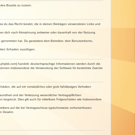
n des Boards zu nutzen.
dass du das Recht besitzt, die in deinen Beiträgen verwendeten Links und
iber dich nach Abmahnung zeitweise oder dauerhaft von der Nutzung
tnis genommen hat. Du gestattest dem Betreiber, dein Benutzerkonto,
ritten Schaden zuzufügen.
w.phpbb.com) handelt; deutschsprachige Informationen werden durch die
e können insbesondere die Verwendung der Software für bestimmte Zwecke
häden, die auf ein vorsätzliches oder grob fahrlässiges Verhalten
undheit und der Verletzung wesentlicher Vertragspflichten
n begrenzt. Dies gilt auch für mittelbare Folgeschäden wie insbesondere
eibers auf die bei Vertragsschluss typischerweise vorhersehbaren
en Gewinn.