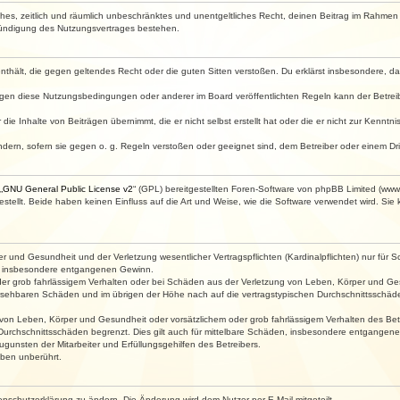
faches, zeitlich und räumlich unbeschränktes und unentgeltliches Recht, deinen Beitrag im Rahme
Kündigung des Nutzungsvertrages bestehen.
e enthält, die gegen geltendes Recht oder die guten Sitten verstoßen. Du erklärst insbesondere, 
egen diese Nutzungsbedingungen oder anderer im Board veröffentlichten Regeln kann der Betre
die Inhalte von Beiträgen übernimmt, die er nicht selbst erstellt hat oder die er nicht zur Kenn
ndern, sofern sie gegen o. g. Regeln verstoßen oder geeignet sind, dem Betreiber oder einem D
„
GNU General Public License v2
“ (GPL) bereitgestellten Foren-Software von phpBB Limited (ww
ellt. Beide haben keinen Einfluss auf die Art und Weise, wie die Software verwendet wird. Si
 und Gesundheit und der Verletzung wesentlicher Vertragspflichten (Kardinalpflichten) nur für Sc
wie insbesondere entgangenen Gewinn.
der grob fahrlässigem Verhalten oder bei Schäden aus der Verletzung von Leben, Körper und Ges
rhersehbaren Schäden und im übrigen der Höhe nach auf die vertragstypischen Durchschnittsschäde
von Leben, Körper und Gesundheit oder vorsätzlichem oder grob fahrlässigem Verhalten des Betr
Durchschnittsschäden begrenzt. Dies gilt auch für mittelbare Schäden, insbesondere entgangen
gunsten der Mitarbeiter und Erfüllungsgehilfen des Betreibers.
ben unberührt.
enschutzerklärung zu ändern. Die Änderung wird dem Nutzer per E-Mail mitgeteilt.