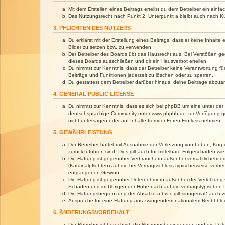
Mit dem Erstellen eines Beitrags erteilst du dem Betreiber ein ein
Das Nutzungsrecht nach Punkt 2, Unterpunkt a bleibt auch nach 
3. PFLICHTEN DES NUTZERS
Du erklärst mit der Erstellung eines Beitrags, dass er keine Inhalt
Bilder zu setzen bzw. zu verwenden.
Der Betreiber des Boards übt das Hausrecht aus. Bei Verstößen g
dieses Boards ausschließen und dir ein Hausverbot erteilen.
Du nimmst zur Kenntnis, dass der Betreiber keine Verantwortung für 
Beiträge und Funktionen jederzeit zu löschen oder zu sperren.
Du gestattest dem Betreiber darüber hinaus, deine Beiträge abzuä
4. GENERAL PUBLIC LICENSE
Du nimmst zur Kenntnis, dass es sich bei phpBB um eine unter der 
deutschsprachige Community unter www.phpbb.de zur Verfügung gest
nicht untersagen oder auf Inhalte fremder Foren Einfluss nehmen.
5. GEWÄHRLEISTUNG
Der Betreiber haftet mit Ausnahme der Verletzung von Leben, Körper
zurückzuführen sind. Dies gilt auch für mittelbare Folgeschäden 
Die Haftung ist gegenüber Verbrauchern außer bei vorsätzlichem o
(Kardinalpflichten) auf die bei Vertragsschluss typischerweise vo
entgangenen Gewinn.
Die Haftung ist gegenüber Unternehmern außer bei der Verletzung 
Schäden und im Übrigen der Höhe nach auf die vertragstypischen 
Die Haftungsbegrenzung der Absätze a bis c gilt sinngemäß auch zu
Ansprüche für eine Haftung aus zwingendem nationalem Recht blei
6. ÄNDERUNGSVORBEHALT
Der Betreiber ist berechtigt, die Nutzungsbedingungen und die Dat