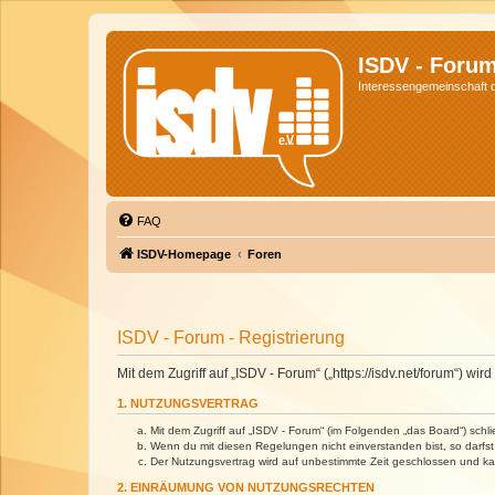
ISDV - Foru
Interessengemeinschaft de
FAQ
ISDV-Homepage
Foren
ISDV - Forum - Registrierung
Mit dem Zugriff auf „ISDV - Forum“ („https://isdv.net/forum“) 
1. NUTZUNGSVERTRAG
Mit dem Zugriff auf „ISDV - Forum“ (im Folgenden „das Board“) sch
Wenn du mit diesen Regelungen nicht einverstanden bist, so darfst 
Der Nutzungsvertrag wird auf unbestimmte Zeit geschlossen und kan
2. EINRÄUMUNG VON NUTZUNGSRECHTEN