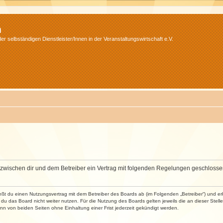
m
r selbständigen Dienstleister/Innen in der Veranstaltungswirtschaft e.V.
wird zwischen dir und dem Betreiber ein Vertrag mit folgenden Regelungen geschlosse
ließt du einen Nutzungsvertrag mit dem Betreiber des Boards ab (im Folgenden „Betreiber“) und 
du das Board nicht weiter nutzen. Für die Nutzung des Boards gelten jeweils die an dieser Stell
n von beiden Seiten ohne Einhaltung einer Frist jederzeit gekündigt werden.