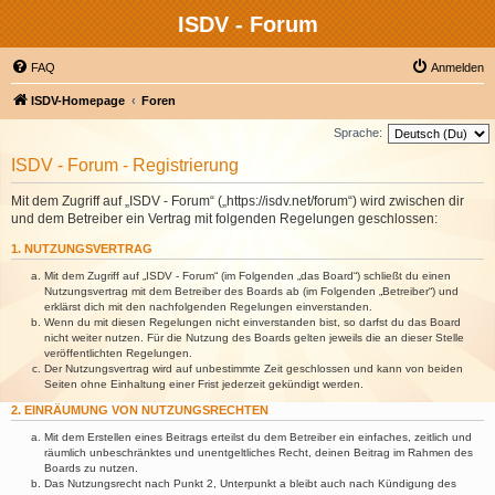
ISDV - Forum
FAQ
Anmelden
ISDV-Homepage
Foren
Sprache:
ISDV - Forum - Registrierung
Mit dem Zugriff auf „ISDV - Forum“ („https://isdv.net/forum“) wird zwischen dir
und dem Betreiber ein Vertrag mit folgenden Regelungen geschlossen:
1. NUTZUNGSVERTRAG
Mit dem Zugriff auf „ISDV - Forum“ (im Folgenden „das Board“) schließt du einen
Nutzungsvertrag mit dem Betreiber des Boards ab (im Folgenden „Betreiber“) und
erklärst dich mit den nachfolgenden Regelungen einverstanden.
Wenn du mit diesen Regelungen nicht einverstanden bist, so darfst du das Board
nicht weiter nutzen. Für die Nutzung des Boards gelten jeweils die an dieser Stelle
veröffentlichten Regelungen.
Der Nutzungsvertrag wird auf unbestimmte Zeit geschlossen und kann von beiden
Seiten ohne Einhaltung einer Frist jederzeit gekündigt werden.
2. EINRÄUMUNG VON NUTZUNGSRECHTEN
Mit dem Erstellen eines Beitrags erteilst du dem Betreiber ein einfaches, zeitlich und
räumlich unbeschränktes und unentgeltliches Recht, deinen Beitrag im Rahmen des
Boards zu nutzen.
Das Nutzungsrecht nach Punkt 2, Unterpunkt a bleibt auch nach Kündigung des