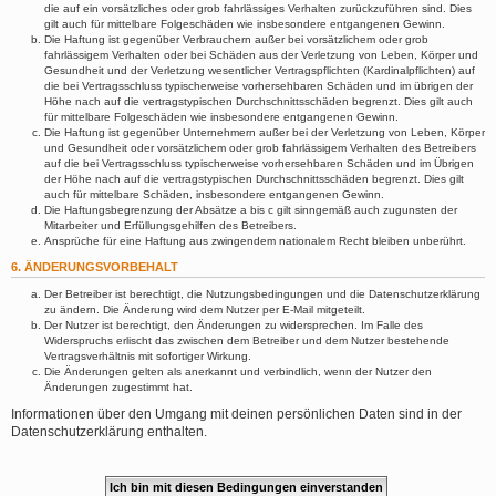
die auf ein vorsätzliches oder grob fahrlässiges Verhalten zurückzuführen sind. Dies
gilt auch für mittelbare Folgeschäden wie insbesondere entgangenen Gewinn.
Die Haftung ist gegenüber Verbrauchern außer bei vorsätzlichem oder grob
fahrlässigem Verhalten oder bei Schäden aus der Verletzung von Leben, Körper und
Gesundheit und der Verletzung wesentlicher Vertragspflichten (Kardinalpflichten) auf
die bei Vertragsschluss typischerweise vorhersehbaren Schäden und im übrigen der
Höhe nach auf die vertragstypischen Durchschnittsschäden begrenzt. Dies gilt auch
für mittelbare Folgeschäden wie insbesondere entgangenen Gewinn.
Die Haftung ist gegenüber Unternehmern außer bei der Verletzung von Leben, Körper
und Gesundheit oder vorsätzlichem oder grob fahrlässigem Verhalten des Betreibers
auf die bei Vertragsschluss typischerweise vorhersehbaren Schäden und im Übrigen
der Höhe nach auf die vertragstypischen Durchschnittsschäden begrenzt. Dies gilt
auch für mittelbare Schäden, insbesondere entgangenen Gewinn.
Die Haftungsbegrenzung der Absätze a bis c gilt sinngemäß auch zugunsten der
Mitarbeiter und Erfüllungsgehilfen des Betreibers.
Ansprüche für eine Haftung aus zwingendem nationalem Recht bleiben unberührt.
6. ÄNDERUNGSVORBEHALT
Der Betreiber ist berechtigt, die Nutzungsbedingungen und die Datenschutzerklärung
zu ändern. Die Änderung wird dem Nutzer per E-Mail mitgeteilt.
Der Nutzer ist berechtigt, den Änderungen zu widersprechen. Im Falle des
Widerspruchs erlischt das zwischen dem Betreiber und dem Nutzer bestehende
Vertragsverhältnis mit sofortiger Wirkung.
Die Änderungen gelten als anerkannt und verbindlich, wenn der Nutzer den
Änderungen zugestimmt hat.
Informationen über den Umgang mit deinen persönlichen Daten sind in der
Datenschutzerklärung enthalten.