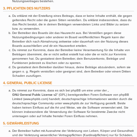
Nutzungsvertrages bestehen.
3. PFLICHTEN DES NUTZERS
Du erklärst mit der Erstellung eines Beitrags, dass er keine Inhalte enthält, die gegen
geltendes Recht oder die guten Sitten verstoßen. Du erklärst insbesondere, dass du
das Recht besitzt, die in deinen Beiträgen verwendeten Links und Bilder zu setzen
bzw. zu verwenden.
Der Betreiber des Boards übt das Hausrecht aus. Bei Verstößen gegen diese
Nutzungsbedingungen oder anderer im Board veröffentlichten Regeln kann der
Betreiber dich nach Abmahnung zeitweise oder dauerhaft von der Nutzung dieses
Boards ausschließen und dir ein Hausverbot erteilen.
Du nimmst zur Kenntnis, dass der Betreiber keine Verantwortung für die Inhalte von
Beiträgen übernimmt, die er nicht selbst erstellt hat oder die er nicht zur Kenntnis
genommen hat. Du gestattest dem Betreiber, dein Benutzerkonto, Beiträge und
Funktionen jederzeit zu löschen oder zu sperren.
Du gestattest dem Betreiber darüber hinaus, deine Beiträge abzuändern, sofern sie
gegen o. g. Regeln verstoßen oder geeignet sind, dem Betreiber oder einem Dritten
Schaden zuzufügen.
4. GENERAL PUBLIC LICENSE
Du nimmst zur Kenntnis, dass es sich bei phpBB um eine unter der „
GNU General Public License v2
“ (GPL) bereitgestellten Foren-Software von phpBB
Limited (www.phpbb.com) handelt; deutschsprachige Informationen werden durch die
deutschsprachige Community unter www.phpbb.de zur Verfügung gestellt. Beide
haben keinen Einfluss auf die Art und Weise, wie die Software verwendet wird. Sie
können insbesondere die Verwendung der Software für bestimmte Zwecke nicht
untersagen oder auf Inhalte fremder Foren Einfluss nehmen.
5. GEWÄHRLEISTUNG
Der Betreiber haftet mit Ausnahme der Verletzung von Leben, Körper und Gesundheit
und der Verletzung wesentlicher Vertragspflichten (Kardinalpflichten) nur für Schäden,