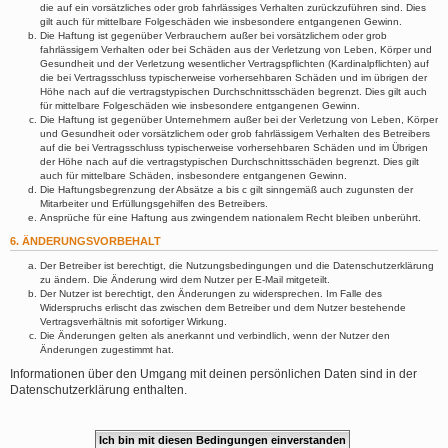
die auf ein vorsätzliches oder grob fahrlässiges Verhalten zurückzuführen sind. Dies
gilt auch für mittelbare Folgeschäden wie insbesondere entgangenen Gewinn.
Die Haftung ist gegenüber Verbrauchern außer bei vorsätzlichem oder grob
fahrlässigem Verhalten oder bei Schäden aus der Verletzung von Leben, Körper und
Gesundheit und der Verletzung wesentlicher Vertragspflichten (Kardinalpflichten) auf
die bei Vertragsschluss typischerweise vorhersehbaren Schäden und im übrigen der
Höhe nach auf die vertragstypischen Durchschnittsschäden begrenzt. Dies gilt auch
für mittelbare Folgeschäden wie insbesondere entgangenen Gewinn.
Die Haftung ist gegenüber Unternehmern außer bei der Verletzung von Leben, Körper
und Gesundheit oder vorsätzlichem oder grob fahrlässigem Verhalten des Betreibers
auf die bei Vertragsschluss typischerweise vorhersehbaren Schäden und im Übrigen
der Höhe nach auf die vertragstypischen Durchschnittsschäden begrenzt. Dies gilt
auch für mittelbare Schäden, insbesondere entgangenen Gewinn.
Die Haftungsbegrenzung der Absätze a bis c gilt sinngemäß auch zugunsten der
Mitarbeiter und Erfüllungsgehilfen des Betreibers.
Ansprüche für eine Haftung aus zwingendem nationalem Recht bleiben unberührt.
6. ÄNDERUNGSVORBEHALT
Der Betreiber ist berechtigt, die Nutzungsbedingungen und die Datenschutzerklärung
zu ändern. Die Änderung wird dem Nutzer per E-Mail mitgeteilt.
Der Nutzer ist berechtigt, den Änderungen zu widersprechen. Im Falle des
Widerspruchs erlischt das zwischen dem Betreiber und dem Nutzer bestehende
Vertragsverhältnis mit sofortiger Wirkung.
Die Änderungen gelten als anerkannt und verbindlich, wenn der Nutzer den
Änderungen zugestimmt hat.
Informationen über den Umgang mit deinen persönlichen Daten sind in der
Datenschutzerklärung enthalten.