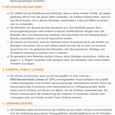
Nutzungsvertrages bestehen.
3. PFLICHTEN DES NUTZERS
Du erklärst mit der Erstellung eines Beitrags, dass er keine Inhalte enthält, die gegen
geltendes Recht oder die guten Sitten verstoßen. Du erklärst insbesondere, dass du
das Recht besitzt, die in deinen Beiträgen verwendeten Links und Bilder zu setzen
bzw. zu verwenden.
Der Betreiber des Boards übt das Hausrecht aus. Bei Verstößen gegen diese
Nutzungsbedingungen oder anderer im Board veröffentlichten Regeln kann der
Betreiber dich nach Abmahnung zeitweise oder dauerhaft von der Nutzung dieses
Boards ausschließen und dir ein Hausverbot erteilen.
Du nimmst zur Kenntnis, dass der Betreiber keine Verantwortung für die Inhalte von
Beiträgen übernimmt, die er nicht selbst erstellt hat oder die er nicht zur Kenntnis
genommen hat. Du gestattest dem Betreiber, dein Benutzerkonto, Beiträge und
Funktionen jederzeit zu löschen oder zu sperren.
Du gestattest dem Betreiber darüber hinaus, deine Beiträge abzuändern, sofern sie
gegen o. g. Regeln verstoßen oder geeignet sind, dem Betreiber oder einem Dritten
Schaden zuzufügen.
4. GENERAL PUBLIC LICENSE
Du nimmst zur Kenntnis, dass es sich bei phpBB um eine unter der „
GNU General Public License v2
“ (GPL) bereitgestellten Foren-Software von phpBB
Limited (www.phpbb.com) handelt; deutschsprachige Informationen werden durch die
deutschsprachige Community unter www.phpbb.de zur Verfügung gestellt. Beide
haben keinen Einfluss auf die Art und Weise, wie die Software verwendet wird. Sie
können insbesondere die Verwendung der Software für bestimmte Zwecke nicht
untersagen oder auf Inhalte fremder Foren Einfluss nehmen.
5. GEWÄHRLEISTUNG
Der Betreiber haftet mit Ausnahme der Verletzung von Leben, Körper und Gesundheit
und der Verletzung wesentlicher Vertragspflichten (Kardinalpflichten) nur für Schäden,