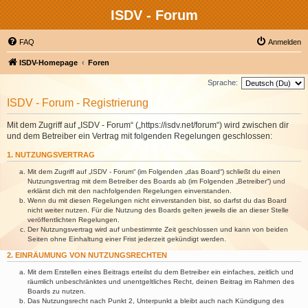
ISDV - Forum
FAQ
Anmelden
ISDV-Homepage
Foren
Sprache:
ISDV - Forum - Registrierung
Mit dem Zugriff auf „ISDV - Forum“ („https://isdv.net/forum“) wird zwischen dir
und dem Betreiber ein Vertrag mit folgenden Regelungen geschlossen:
1. NUTZUNGSVERTRAG
Mit dem Zugriff auf „ISDV - Forum“ (im Folgenden „das Board“) schließt du einen
Nutzungsvertrag mit dem Betreiber des Boards ab (im Folgenden „Betreiber“) und
erklärst dich mit den nachfolgenden Regelungen einverstanden.
Wenn du mit diesen Regelungen nicht einverstanden bist, so darfst du das Board
nicht weiter nutzen. Für die Nutzung des Boards gelten jeweils die an dieser Stelle
veröffentlichten Regelungen.
Der Nutzungsvertrag wird auf unbestimmte Zeit geschlossen und kann von beiden
Seiten ohne Einhaltung einer Frist jederzeit gekündigt werden.
2. EINRÄUMUNG VON NUTZUNGSRECHTEN
Mit dem Erstellen eines Beitrags erteilst du dem Betreiber ein einfaches, zeitlich und
räumlich unbeschränktes und unentgeltliches Recht, deinen Beitrag im Rahmen des
Boards zu nutzen.
Das Nutzungsrecht nach Punkt 2, Unterpunkt a bleibt auch nach Kündigung des