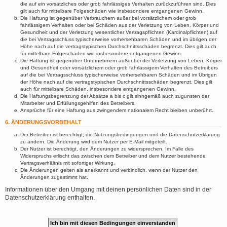
die auf ein vorsätzliches oder grob fahrlässiges Verhalten zurückzuführen sind. Dies
gilt auch für mittelbare Folgeschäden wie insbesondere entgangenen Gewinn.
Die Haftung ist gegenüber Verbrauchern außer bei vorsätzlichem oder grob
fahrlässigem Verhalten oder bei Schäden aus der Verletzung von Leben, Körper und
Gesundheit und der Verletzung wesentlicher Vertragspflichten (Kardinalpflichten) auf
die bei Vertragsschluss typischerweise vorhersehbaren Schäden und im übrigen der
Höhe nach auf die vertragstypischen Durchschnittsschäden begrenzt. Dies gilt auch
für mittelbare Folgeschäden wie insbesondere entgangenen Gewinn.
Die Haftung ist gegenüber Unternehmern außer bei der Verletzung von Leben, Körper
und Gesundheit oder vorsätzlichem oder grob fahrlässigem Verhalten des Betreibers
auf die bei Vertragsschluss typischerweise vorhersehbaren Schäden und im Übrigen
der Höhe nach auf die vertragstypischen Durchschnittsschäden begrenzt. Dies gilt
auch für mittelbare Schäden, insbesondere entgangenen Gewinn.
Die Haftungsbegrenzung der Absätze a bis c gilt sinngemäß auch zugunsten der
Mitarbeiter und Erfüllungsgehilfen des Betreibers.
Ansprüche für eine Haftung aus zwingendem nationalem Recht bleiben unberührt.
6. ÄNDERUNGSVORBEHALT
Der Betreiber ist berechtigt, die Nutzungsbedingungen und die Datenschutzerklärung
zu ändern. Die Änderung wird dem Nutzer per E-Mail mitgeteilt.
Der Nutzer ist berechtigt, den Änderungen zu widersprechen. Im Falle des
Widerspruchs erlischt das zwischen dem Betreiber und dem Nutzer bestehende
Vertragsverhältnis mit sofortiger Wirkung.
Die Änderungen gelten als anerkannt und verbindlich, wenn der Nutzer den
Änderungen zugestimmt hat.
Informationen über den Umgang mit deinen persönlichen Daten sind in der
Datenschutzerklärung enthalten.