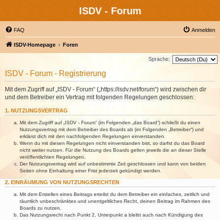
ISDV - Forum
FAQ
Anmelden
ISDV-Homepage
Foren
Sprache:
ISDV - Forum - Registrierung
Mit dem Zugriff auf „ISDV - Forum“ („https://isdv.net/forum“) wird zwischen dir
und dem Betreiber ein Vertrag mit folgenden Regelungen geschlossen:
1. NUTZUNGSVERTRAG
Mit dem Zugriff auf „ISDV - Forum“ (im Folgenden „das Board“) schließt du einen
Nutzungsvertrag mit dem Betreiber des Boards ab (im Folgenden „Betreiber“) und
erklärst dich mit den nachfolgenden Regelungen einverstanden.
Wenn du mit diesen Regelungen nicht einverstanden bist, so darfst du das Board
nicht weiter nutzen. Für die Nutzung des Boards gelten jeweils die an dieser Stelle
veröffentlichten Regelungen.
Der Nutzungsvertrag wird auf unbestimmte Zeit geschlossen und kann von beiden
Seiten ohne Einhaltung einer Frist jederzeit gekündigt werden.
2. EINRÄUMUNG VON NUTZUNGSRECHTEN
Mit dem Erstellen eines Beitrags erteilst du dem Betreiber ein einfaches, zeitlich und
räumlich unbeschränktes und unentgeltliches Recht, deinen Beitrag im Rahmen des
Boards zu nutzen.
Das Nutzungsrecht nach Punkt 2, Unterpunkt a bleibt auch nach Kündigung des