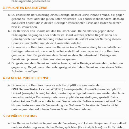
Nutzungsvertrages bestehen.
3. PFLICHTEN DES NUTZERS
Du erklärst mit der Erstellung eines Beitrags, dass er keine Inhalte enthält, die gegen
geltendes Recht oder die guten Sitten verstoßen. Du erklärst insbesondere, dass du
das Recht besitzt, die in deinen Beiträgen verwendeten Links und Bilder zu setzen
bzw. zu verwenden.
Der Betreiber des Boards übt das Hausrecht aus. Bei Verstößen gegen diese
Nutzungsbedingungen oder anderer im Board veröffentlichten Regeln kann der
Betreiber dich nach Abmahnung zeitweise oder dauerhaft von der Nutzung dieses
Boards ausschließen und dir ein Hausverbot erteilen.
Du nimmst zur Kenntnis, dass der Betreiber keine Verantwortung für die Inhalte von
Beiträgen übernimmt, die er nicht selbst erstellt hat oder die er nicht zur Kenntnis
genommen hat. Du gestattest dem Betreiber, dein Benutzerkonto, Beiträge und
Funktionen jederzeit zu löschen oder zu sperren.
Du gestattest dem Betreiber darüber hinaus, deine Beiträge abzuändern, sofern sie
gegen o. g. Regeln verstoßen oder geeignet sind, dem Betreiber oder einem Dritten
Schaden zuzufügen.
4. GENERAL PUBLIC LICENSE
Du nimmst zur Kenntnis, dass es sich bei phpBB um eine unter der „
GNU General Public License v2
“ (GPL) bereitgestellten Foren-Software von phpBB
Limited (www.phpbb.com) handelt; deutschsprachige Informationen werden durch die
deutschsprachige Community unter www.phpbb.de zur Verfügung gestellt. Beide
haben keinen Einfluss auf die Art und Weise, wie die Software verwendet wird. Sie
können insbesondere die Verwendung der Software für bestimmte Zwecke nicht
untersagen oder auf Inhalte fremder Foren Einfluss nehmen.
5. GEWÄHRLEISTUNG
Der Betreiber haftet mit Ausnahme der Verletzung von Leben, Körper und Gesundheit
und der Verletzung wesentlicher Vertragspflichten (Kardinalpflichten) nur für Schäden,