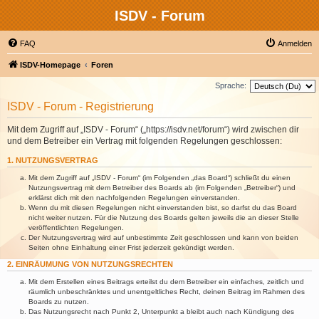
ISDV - Forum
FAQ
Anmelden
ISDV-Homepage
Foren
Sprache:
ISDV - Forum - Registrierung
Mit dem Zugriff auf „ISDV - Forum“ („https://isdv.net/forum“) wird zwischen dir
und dem Betreiber ein Vertrag mit folgenden Regelungen geschlossen:
1. NUTZUNGSVERTRAG
Mit dem Zugriff auf „ISDV - Forum“ (im Folgenden „das Board“) schließt du einen
Nutzungsvertrag mit dem Betreiber des Boards ab (im Folgenden „Betreiber“) und
erklärst dich mit den nachfolgenden Regelungen einverstanden.
Wenn du mit diesen Regelungen nicht einverstanden bist, so darfst du das Board
nicht weiter nutzen. Für die Nutzung des Boards gelten jeweils die an dieser Stelle
veröffentlichten Regelungen.
Der Nutzungsvertrag wird auf unbestimmte Zeit geschlossen und kann von beiden
Seiten ohne Einhaltung einer Frist jederzeit gekündigt werden.
2. EINRÄUMUNG VON NUTZUNGSRECHTEN
Mit dem Erstellen eines Beitrags erteilst du dem Betreiber ein einfaches, zeitlich und
räumlich unbeschränktes und unentgeltliches Recht, deinen Beitrag im Rahmen des
Boards zu nutzen.
Das Nutzungsrecht nach Punkt 2, Unterpunkt a bleibt auch nach Kündigung des