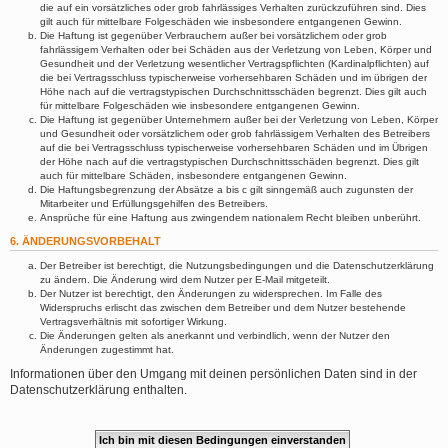
die auf ein vorsätzliches oder grob fahrlässiges Verhalten zurückzuführen sind. Dies
gilt auch für mittelbare Folgeschäden wie insbesondere entgangenen Gewinn.
Die Haftung ist gegenüber Verbrauchern außer bei vorsätzlichem oder grob
fahrlässigem Verhalten oder bei Schäden aus der Verletzung von Leben, Körper und
Gesundheit und der Verletzung wesentlicher Vertragspflichten (Kardinalpflichten) auf
die bei Vertragsschluss typischerweise vorhersehbaren Schäden und im übrigen der
Höhe nach auf die vertragstypischen Durchschnittsschäden begrenzt. Dies gilt auch
für mittelbare Folgeschäden wie insbesondere entgangenen Gewinn.
Die Haftung ist gegenüber Unternehmern außer bei der Verletzung von Leben, Körper
und Gesundheit oder vorsätzlichem oder grob fahrlässigem Verhalten des Betreibers
auf die bei Vertragsschluss typischerweise vorhersehbaren Schäden und im Übrigen
der Höhe nach auf die vertragstypischen Durchschnittsschäden begrenzt. Dies gilt
auch für mittelbare Schäden, insbesondere entgangenen Gewinn.
Die Haftungsbegrenzung der Absätze a bis c gilt sinngemäß auch zugunsten der
Mitarbeiter und Erfüllungsgehilfen des Betreibers.
Ansprüche für eine Haftung aus zwingendem nationalem Recht bleiben unberührt.
6. ÄNDERUNGSVORBEHALT
Der Betreiber ist berechtigt, die Nutzungsbedingungen und die Datenschutzerklärung
zu ändern. Die Änderung wird dem Nutzer per E-Mail mitgeteilt.
Der Nutzer ist berechtigt, den Änderungen zu widersprechen. Im Falle des
Widerspruchs erlischt das zwischen dem Betreiber und dem Nutzer bestehende
Vertragsverhältnis mit sofortiger Wirkung.
Die Änderungen gelten als anerkannt und verbindlich, wenn der Nutzer den
Änderungen zugestimmt hat.
Informationen über den Umgang mit deinen persönlichen Daten sind in der
Datenschutzerklärung enthalten.