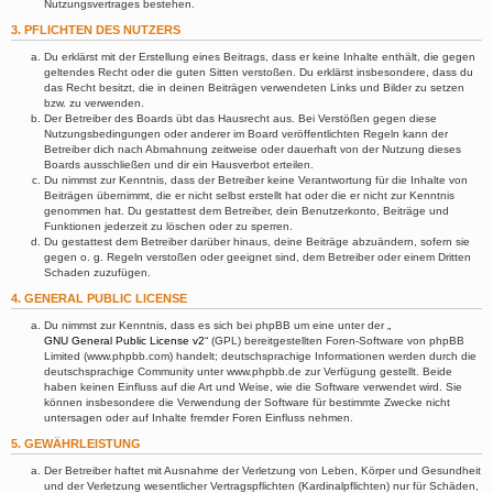
Nutzungsvertrages bestehen.
3. PFLICHTEN DES NUTZERS
Du erklärst mit der Erstellung eines Beitrags, dass er keine Inhalte enthält, die gegen
geltendes Recht oder die guten Sitten verstoßen. Du erklärst insbesondere, dass du
das Recht besitzt, die in deinen Beiträgen verwendeten Links und Bilder zu setzen
bzw. zu verwenden.
Der Betreiber des Boards übt das Hausrecht aus. Bei Verstößen gegen diese
Nutzungsbedingungen oder anderer im Board veröffentlichten Regeln kann der
Betreiber dich nach Abmahnung zeitweise oder dauerhaft von der Nutzung dieses
Boards ausschließen und dir ein Hausverbot erteilen.
Du nimmst zur Kenntnis, dass der Betreiber keine Verantwortung für die Inhalte von
Beiträgen übernimmt, die er nicht selbst erstellt hat oder die er nicht zur Kenntnis
genommen hat. Du gestattest dem Betreiber, dein Benutzerkonto, Beiträge und
Funktionen jederzeit zu löschen oder zu sperren.
Du gestattest dem Betreiber darüber hinaus, deine Beiträge abzuändern, sofern sie
gegen o. g. Regeln verstoßen oder geeignet sind, dem Betreiber oder einem Dritten
Schaden zuzufügen.
4. GENERAL PUBLIC LICENSE
Du nimmst zur Kenntnis, dass es sich bei phpBB um eine unter der „
GNU General Public License v2
“ (GPL) bereitgestellten Foren-Software von phpBB
Limited (www.phpbb.com) handelt; deutschsprachige Informationen werden durch die
deutschsprachige Community unter www.phpbb.de zur Verfügung gestellt. Beide
haben keinen Einfluss auf die Art und Weise, wie die Software verwendet wird. Sie
können insbesondere die Verwendung der Software für bestimmte Zwecke nicht
untersagen oder auf Inhalte fremder Foren Einfluss nehmen.
5. GEWÄHRLEISTUNG
Der Betreiber haftet mit Ausnahme der Verletzung von Leben, Körper und Gesundheit
und der Verletzung wesentlicher Vertragspflichten (Kardinalpflichten) nur für Schäden,