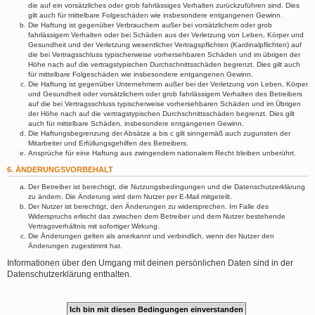
die auf ein vorsätzliches oder grob fahrlässiges Verhalten zurückzuführen sind. Dies
gilt auch für mittelbare Folgeschäden wie insbesondere entgangenen Gewinn.
Die Haftung ist gegenüber Verbrauchern außer bei vorsätzlichem oder grob
fahrlässigem Verhalten oder bei Schäden aus der Verletzung von Leben, Körper und
Gesundheit und der Verletzung wesentlicher Vertragspflichten (Kardinalpflichten) auf
die bei Vertragsschluss typischerweise vorhersehbaren Schäden und im übrigen der
Höhe nach auf die vertragstypischen Durchschnittsschäden begrenzt. Dies gilt auch
für mittelbare Folgeschäden wie insbesondere entgangenen Gewinn.
Die Haftung ist gegenüber Unternehmern außer bei der Verletzung von Leben, Körper
und Gesundheit oder vorsätzlichem oder grob fahrlässigem Verhalten des Betreibers
auf die bei Vertragsschluss typischerweise vorhersehbaren Schäden und im Übrigen
der Höhe nach auf die vertragstypischen Durchschnittsschäden begrenzt. Dies gilt
auch für mittelbare Schäden, insbesondere entgangenen Gewinn.
Die Haftungsbegrenzung der Absätze a bis c gilt sinngemäß auch zugunsten der
Mitarbeiter und Erfüllungsgehilfen des Betreibers.
Ansprüche für eine Haftung aus zwingendem nationalem Recht bleiben unberührt.
6. ÄNDERUNGSVORBEHALT
Der Betreiber ist berechtigt, die Nutzungsbedingungen und die Datenschutzerklärung
zu ändern. Die Änderung wird dem Nutzer per E-Mail mitgeteilt.
Der Nutzer ist berechtigt, den Änderungen zu widersprechen. Im Falle des
Widerspruchs erlischt das zwischen dem Betreiber und dem Nutzer bestehende
Vertragsverhältnis mit sofortiger Wirkung.
Die Änderungen gelten als anerkannt und verbindlich, wenn der Nutzer den
Änderungen zugestimmt hat.
Informationen über den Umgang mit deinen persönlichen Daten sind in der
Datenschutzerklärung enthalten.