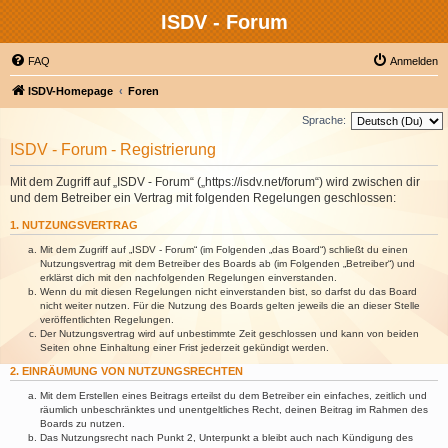
ISDV - Forum
FAQ
Anmelden
ISDV-Homepage
Foren
Sprache:
ISDV - Forum - Registrierung
Mit dem Zugriff auf „ISDV - Forum“ („https://isdv.net/forum“) wird zwischen dir
und dem Betreiber ein Vertrag mit folgenden Regelungen geschlossen:
1. NUTZUNGSVERTRAG
Mit dem Zugriff auf „ISDV - Forum“ (im Folgenden „das Board“) schließt du einen
Nutzungsvertrag mit dem Betreiber des Boards ab (im Folgenden „Betreiber“) und
erklärst dich mit den nachfolgenden Regelungen einverstanden.
Wenn du mit diesen Regelungen nicht einverstanden bist, so darfst du das Board
nicht weiter nutzen. Für die Nutzung des Boards gelten jeweils die an dieser Stelle
veröffentlichten Regelungen.
Der Nutzungsvertrag wird auf unbestimmte Zeit geschlossen und kann von beiden
Seiten ohne Einhaltung einer Frist jederzeit gekündigt werden.
2. EINRÄUMUNG VON NUTZUNGSRECHTEN
Mit dem Erstellen eines Beitrags erteilst du dem Betreiber ein einfaches, zeitlich und
räumlich unbeschränktes und unentgeltliches Recht, deinen Beitrag im Rahmen des
Boards zu nutzen.
Das Nutzungsrecht nach Punkt 2, Unterpunkt a bleibt auch nach Kündigung des