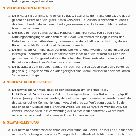
Nutzungsvertrages bestehen.
3. PFLICHTEN DES NUTZERS
Du erklärst mit der Erstellung eines Beitrags, dass er keine Inhalte enthält, die gegen
geltendes Recht oder die guten Sitten verstoßen. Du erklärst insbesondere, dass du
das Recht besitzt, die in deinen Beiträgen verwendeten Links und Bilder zu setzen
bzw. zu verwenden.
Der Betreiber des Boards übt das Hausrecht aus. Bei Verstößen gegen diese
Nutzungsbedingungen oder anderer im Board veröffentlichten Regeln kann der
Betreiber dich nach Abmahnung zeitweise oder dauerhaft von der Nutzung dieses
Boards ausschließen und dir ein Hausverbot erteilen.
Du nimmst zur Kenntnis, dass der Betreiber keine Verantwortung für die Inhalte von
Beiträgen übernimmt, die er nicht selbst erstellt hat oder die er nicht zur Kenntnis
genommen hat. Du gestattest dem Betreiber, dein Benutzerkonto, Beiträge und
Funktionen jederzeit zu löschen oder zu sperren.
Du gestattest dem Betreiber darüber hinaus, deine Beiträge abzuändern, sofern sie
gegen o. g. Regeln verstoßen oder geeignet sind, dem Betreiber oder einem Dritten
Schaden zuzufügen.
4. GENERAL PUBLIC LICENSE
Du nimmst zur Kenntnis, dass es sich bei phpBB um eine unter der „
GNU General Public License v2
“ (GPL) bereitgestellten Foren-Software von phpBB
Limited (www.phpbb.com) handelt; deutschsprachige Informationen werden durch die
deutschsprachige Community unter www.phpbb.de zur Verfügung gestellt. Beide
haben keinen Einfluss auf die Art und Weise, wie die Software verwendet wird. Sie
können insbesondere die Verwendung der Software für bestimmte Zwecke nicht
untersagen oder auf Inhalte fremder Foren Einfluss nehmen.
5. GEWÄHRLEISTUNG
Der Betreiber haftet mit Ausnahme der Verletzung von Leben, Körper und Gesundheit
und der Verletzung wesentlicher Vertragspflichten (Kardinalpflichten) nur für Schäden,