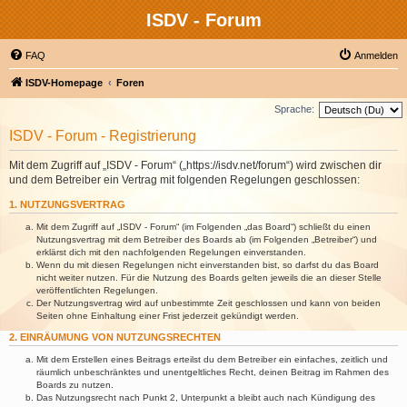
ISDV - Forum
FAQ
Anmelden
ISDV-Homepage
Foren
Sprache:
ISDV - Forum - Registrierung
Mit dem Zugriff auf „ISDV - Forum“ („https://isdv.net/forum“) wird zwischen dir
und dem Betreiber ein Vertrag mit folgenden Regelungen geschlossen:
1. NUTZUNGSVERTRAG
Mit dem Zugriff auf „ISDV - Forum“ (im Folgenden „das Board“) schließt du einen
Nutzungsvertrag mit dem Betreiber des Boards ab (im Folgenden „Betreiber“) und
erklärst dich mit den nachfolgenden Regelungen einverstanden.
Wenn du mit diesen Regelungen nicht einverstanden bist, so darfst du das Board
nicht weiter nutzen. Für die Nutzung des Boards gelten jeweils die an dieser Stelle
veröffentlichten Regelungen.
Der Nutzungsvertrag wird auf unbestimmte Zeit geschlossen und kann von beiden
Seiten ohne Einhaltung einer Frist jederzeit gekündigt werden.
2. EINRÄUMUNG VON NUTZUNGSRECHTEN
Mit dem Erstellen eines Beitrags erteilst du dem Betreiber ein einfaches, zeitlich und
räumlich unbeschränktes und unentgeltliches Recht, deinen Beitrag im Rahmen des
Boards zu nutzen.
Das Nutzungsrecht nach Punkt 2, Unterpunkt a bleibt auch nach Kündigung des