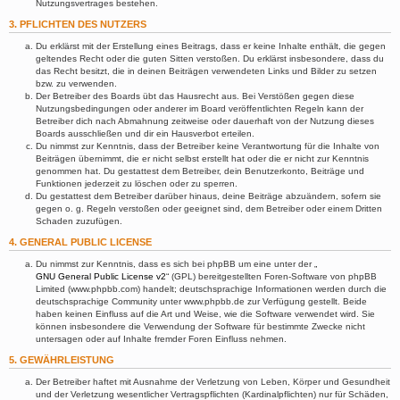
Nutzungsvertrages bestehen.
3. PFLICHTEN DES NUTZERS
Du erklärst mit der Erstellung eines Beitrags, dass er keine Inhalte enthält, die gegen
geltendes Recht oder die guten Sitten verstoßen. Du erklärst insbesondere, dass du
das Recht besitzt, die in deinen Beiträgen verwendeten Links und Bilder zu setzen
bzw. zu verwenden.
Der Betreiber des Boards übt das Hausrecht aus. Bei Verstößen gegen diese
Nutzungsbedingungen oder anderer im Board veröffentlichten Regeln kann der
Betreiber dich nach Abmahnung zeitweise oder dauerhaft von der Nutzung dieses
Boards ausschließen und dir ein Hausverbot erteilen.
Du nimmst zur Kenntnis, dass der Betreiber keine Verantwortung für die Inhalte von
Beiträgen übernimmt, die er nicht selbst erstellt hat oder die er nicht zur Kenntnis
genommen hat. Du gestattest dem Betreiber, dein Benutzerkonto, Beiträge und
Funktionen jederzeit zu löschen oder zu sperren.
Du gestattest dem Betreiber darüber hinaus, deine Beiträge abzuändern, sofern sie
gegen o. g. Regeln verstoßen oder geeignet sind, dem Betreiber oder einem Dritten
Schaden zuzufügen.
4. GENERAL PUBLIC LICENSE
Du nimmst zur Kenntnis, dass es sich bei phpBB um eine unter der „
GNU General Public License v2
“ (GPL) bereitgestellten Foren-Software von phpBB
Limited (www.phpbb.com) handelt; deutschsprachige Informationen werden durch die
deutschsprachige Community unter www.phpbb.de zur Verfügung gestellt. Beide
haben keinen Einfluss auf die Art und Weise, wie die Software verwendet wird. Sie
können insbesondere die Verwendung der Software für bestimmte Zwecke nicht
untersagen oder auf Inhalte fremder Foren Einfluss nehmen.
5. GEWÄHRLEISTUNG
Der Betreiber haftet mit Ausnahme der Verletzung von Leben, Körper und Gesundheit
und der Verletzung wesentlicher Vertragspflichten (Kardinalpflichten) nur für Schäden,