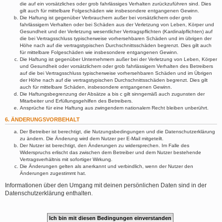
die auf ein vorsätzliches oder grob fahrlässiges Verhalten zurückzuführen sind. Dies
gilt auch für mittelbare Folgeschäden wie insbesondere entgangenen Gewinn.
Die Haftung ist gegenüber Verbrauchern außer bei vorsätzlichem oder grob
fahrlässigem Verhalten oder bei Schäden aus der Verletzung von Leben, Körper und
Gesundheit und der Verletzung wesentlicher Vertragspflichten (Kardinalpflichten) auf
die bei Vertragsschluss typischerweise vorhersehbaren Schäden und im übrigen der
Höhe nach auf die vertragstypischen Durchschnittsschäden begrenzt. Dies gilt auch
für mittelbare Folgeschäden wie insbesondere entgangenen Gewinn.
Die Haftung ist gegenüber Unternehmern außer bei der Verletzung von Leben, Körper
und Gesundheit oder vorsätzlichem oder grob fahrlässigem Verhalten des Betreibers
auf die bei Vertragsschluss typischerweise vorhersehbaren Schäden und im Übrigen
der Höhe nach auf die vertragstypischen Durchschnittsschäden begrenzt. Dies gilt
auch für mittelbare Schäden, insbesondere entgangenen Gewinn.
Die Haftungsbegrenzung der Absätze a bis c gilt sinngemäß auch zugunsten der
Mitarbeiter und Erfüllungsgehilfen des Betreibers.
Ansprüche für eine Haftung aus zwingendem nationalem Recht bleiben unberührt.
6. ÄNDERUNGSVORBEHALT
Der Betreiber ist berechtigt, die Nutzungsbedingungen und die Datenschutzerklärung
zu ändern. Die Änderung wird dem Nutzer per E-Mail mitgeteilt.
Der Nutzer ist berechtigt, den Änderungen zu widersprechen. Im Falle des
Widerspruchs erlischt das zwischen dem Betreiber und dem Nutzer bestehende
Vertragsverhältnis mit sofortiger Wirkung.
Die Änderungen gelten als anerkannt und verbindlich, wenn der Nutzer den
Änderungen zugestimmt hat.
Informationen über den Umgang mit deinen persönlichen Daten sind in der
Datenschutzerklärung enthalten.