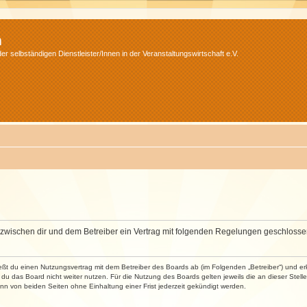
m
r selbständigen Dienstleister/Innen in der Veranstaltungswirtschaft e.V.
wird zwischen dir und dem Betreiber ein Vertrag mit folgenden Regelungen geschlosse
ließt du einen Nutzungsvertrag mit dem Betreiber des Boards ab (im Folgenden „Betreiber“) und 
du das Board nicht weiter nutzen. Für die Nutzung des Boards gelten jeweils die an dieser Stell
n von beiden Seiten ohne Einhaltung einer Frist jederzeit gekündigt werden.