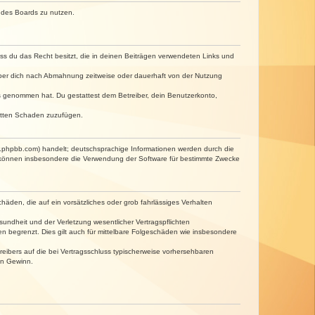
n des Boards zu nutzen.
dass du das Recht besitzt, die in deinen Beiträgen verwendeten Links und
iber dich nach Abmahnung zeitweise oder dauerhaft von der Nutzung
tnis genommen hat. Du gestattest dem Betreiber, dein Benutzerkonto,
ritten Schaden zuzufügen.
w.phpbb.com) handelt; deutschsprachige Informationen werden durch die
e können insbesondere die Verwendung der Software für bestimmte Zwecke
häden, die auf ein vorsätzliches oder grob fahrlässiges Verhalten
undheit und der Verletzung wesentlicher Vertragspflichten
n begrenzt. Dies gilt auch für mittelbare Folgeschäden wie insbesondere
eibers auf die bei Vertragsschluss typischerweise vorhersehbaren
en Gewinn.