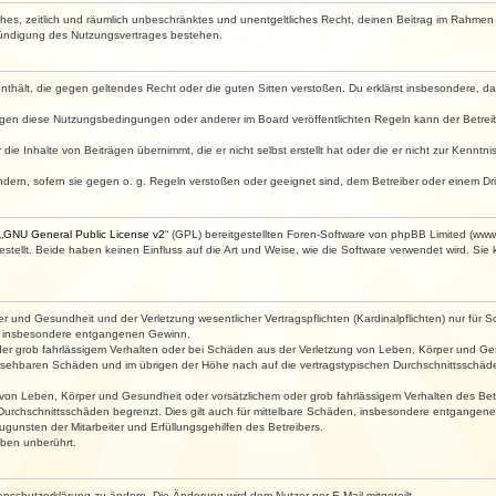
faches, zeitlich und räumlich unbeschränktes und unentgeltliches Recht, deinen Beitrag im Rahme
Kündigung des Nutzungsvertrages bestehen.
e enthält, die gegen geltendes Recht oder die guten Sitten verstoßen. Du erklärst insbesondere, 
egen diese Nutzungsbedingungen oder anderer im Board veröffentlichten Regeln kann der Betre
die Inhalte von Beiträgen übernimmt, die er nicht selbst erstellt hat oder die er nicht zur Kenn
ndern, sofern sie gegen o. g. Regeln verstoßen oder geeignet sind, dem Betreiber oder einem D
„
GNU General Public License v2
“ (GPL) bereitgestellten Foren-Software von phpBB Limited (ww
ellt. Beide haben keinen Einfluss auf die Art und Weise, wie die Software verwendet wird. Si
 und Gesundheit und der Verletzung wesentlicher Vertragspflichten (Kardinalpflichten) nur für Sc
wie insbesondere entgangenen Gewinn.
der grob fahrlässigem Verhalten oder bei Schäden aus der Verletzung von Leben, Körper und Ges
rhersehbaren Schäden und im übrigen der Höhe nach auf die vertragstypischen Durchschnittsschäde
von Leben, Körper und Gesundheit oder vorsätzlichem oder grob fahrlässigem Verhalten des Betr
Durchschnittsschäden begrenzt. Dies gilt auch für mittelbare Schäden, insbesondere entgangen
gunsten der Mitarbeiter und Erfüllungsgehilfen des Betreibers.
ben unberührt.
enschutzerklärung zu ändern. Die Änderung wird dem Nutzer per E-Mail mitgeteilt.