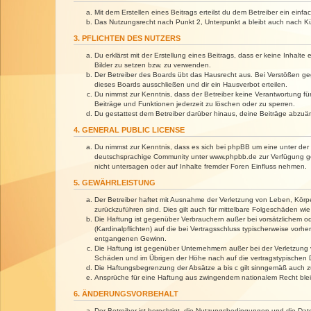
Mit dem Erstellen eines Beitrags erteilst du dem Betreiber ein ein
Das Nutzungsrecht nach Punkt 2, Unterpunkt a bleibt auch nach 
3. PFLICHTEN DES NUTZERS
Du erklärst mit der Erstellung eines Beitrags, dass er keine Inhalt
Bilder zu setzen bzw. zu verwenden.
Der Betreiber des Boards übt das Hausrecht aus. Bei Verstößen g
dieses Boards ausschließen und dir ein Hausverbot erteilen.
Du nimmst zur Kenntnis, dass der Betreiber keine Verantwortung für 
Beiträge und Funktionen jederzeit zu löschen oder zu sperren.
Du gestattest dem Betreiber darüber hinaus, deine Beiträge abzuä
4. GENERAL PUBLIC LICENSE
Du nimmst zur Kenntnis, dass es sich bei phpBB um eine unter der 
deutschsprachige Community unter www.phpbb.de zur Verfügung gest
nicht untersagen oder auf Inhalte fremder Foren Einfluss nehmen.
5. GEWÄHRLEISTUNG
Der Betreiber haftet mit Ausnahme der Verletzung von Leben, Körper
zurückzuführen sind. Dies gilt auch für mittelbare Folgeschäden 
Die Haftung ist gegenüber Verbrauchern außer bei vorsätzlichem o
(Kardinalpflichten) auf die bei Vertragsschluss typischerweise vo
entgangenen Gewinn.
Die Haftung ist gegenüber Unternehmern außer bei der Verletzung 
Schäden und im Übrigen der Höhe nach auf die vertragstypischen 
Die Haftungsbegrenzung der Absätze a bis c gilt sinngemäß auch zu
Ansprüche für eine Haftung aus zwingendem nationalem Recht blei
6. ÄNDERUNGSVORBEHALT
Der Betreiber ist berechtigt, die Nutzungsbedingungen und die Dat