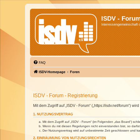
ISDV - Foru
Interessengemeinschaft de
FAQ
ISDV-Homepage
Foren
ISDV - Forum - Registrierung
Mit dem Zugriff auf „ISDV - Forum“ („https://isdv.net/forum“) 
1. NUTZUNGSVERTRAG
Mit dem Zugriff auf „ISDV - Forum“ (im Folgenden „das Board“) sch
Wenn du mit diesen Regelungen nicht einverstanden bist, so darfst 
Der Nutzungsvertrag wird auf unbestimmte Zeit geschlossen und kan
2. EINRÄUMUNG VON NUTZUNGSRECHTEN