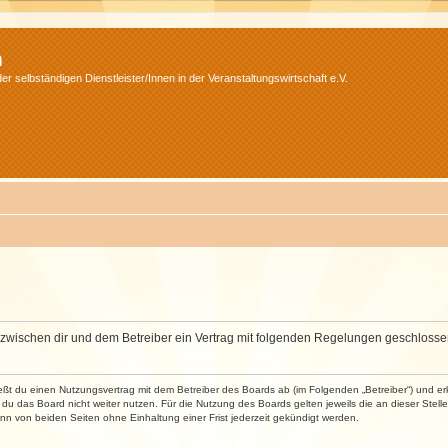
m
r selbständigen Dienstleister/Innen in der Veranstaltungswirtschaft e.V.
wird zwischen dir und dem Betreiber ein Vertrag mit folgenden Regelungen geschlosse
ließt du einen Nutzungsvertrag mit dem Betreiber des Boards ab (im Folgenden „Betreiber“) und 
du das Board nicht weiter nutzen. Für die Nutzung des Boards gelten jeweils die an dieser Stell
n von beiden Seiten ohne Einhaltung einer Frist jederzeit gekündigt werden.