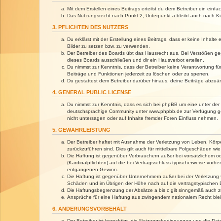
Mit dem Erstellen eines Beitrags erteilst du dem Betreiber ein ein
Das Nutzungsrecht nach Punkt 2, Unterpunkt a bleibt auch nach 
3. PFLICHTEN DES NUTZERS
Du erklärst mit der Erstellung eines Beitrags, dass er keine Inhalt
Bilder zu setzen bzw. zu verwenden.
Der Betreiber des Boards übt das Hausrecht aus. Bei Verstößen g
dieses Boards ausschließen und dir ein Hausverbot erteilen.
Du nimmst zur Kenntnis, dass der Betreiber keine Verantwortung für 
Beiträge und Funktionen jederzeit zu löschen oder zu sperren.
Du gestattest dem Betreiber darüber hinaus, deine Beiträge abzuä
4. GENERAL PUBLIC LICENSE
Du nimmst zur Kenntnis, dass es sich bei phpBB um eine unter der 
deutschsprachige Community unter www.phpbb.de zur Verfügung gest
nicht untersagen oder auf Inhalte fremder Foren Einfluss nehmen.
5. GEWÄHRLEISTUNG
Der Betreiber haftet mit Ausnahme der Verletzung von Leben, Körper
zurückzuführen sind. Dies gilt auch für mittelbare Folgeschäden 
Die Haftung ist gegenüber Verbrauchern außer bei vorsätzlichem o
(Kardinalpflichten) auf die bei Vertragsschluss typischerweise vo
entgangenen Gewinn.
Die Haftung ist gegenüber Unternehmern außer bei der Verletzung 
Schäden und im Übrigen der Höhe nach auf die vertragstypischen 
Die Haftungsbegrenzung der Absätze a bis c gilt sinngemäß auch zu
Ansprüche für eine Haftung aus zwingendem nationalem Recht blei
6. ÄNDERUNGSVORBEHALT
Der Betreiber ist berechtigt, die Nutzungsbedingungen und die Dat