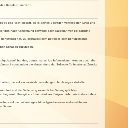
n des Boards zu nutzen.
dass du das Recht besitzt, die in deinen Beiträgen verwendeten Links und
iber dich nach Abmahnung zeitweise oder dauerhaft von der Nutzung
tnis genommen hat. Du gestattest dem Betreiber, dein Benutzerkonto,
ritten Schaden zuzufügen.
w.phpbb.com) handelt; deutschsprachige Informationen werden durch die
e können insbesondere die Verwendung der Software für bestimmte Zwecke
häden, die auf ein vorsätzliches oder grob fahrlässiges Verhalten
undheit und der Verletzung wesentlicher Vertragspflichten
n begrenzt. Dies gilt auch für mittelbare Folgeschäden wie insbesondere
eibers auf die bei Vertragsschluss typischerweise vorhersehbaren
en Gewinn.