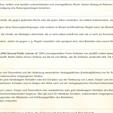
faches, zeitlich und räumlich unbeschränktes und unentgeltliches Recht, deinen Beitrag im Rahme
Kündigung des Nutzungsvertrages bestehen.
e enthält, die gegen geltendes Recht oder die guten Sitten verstoßen. Du erklärst insbesondere, 
egen diese Nutzungsbedingungen oder anderer im Board veröffentlichten Regeln kann der Betre
die Inhalte von Beiträgen übernimmt, die er nicht selbst erstellt hat oder die er nicht zur Kenn
ndern, sofern sie gegen o. g. Regeln verstoßen oder geeignet sind, dem Betreiber oder einem D
„
GNU General Public License v2
“ (GPL) bereitgestellten Foren-Software von phpBB Limited (ww
ellt. Beide haben keinen Einfluss auf die Art und Weise, wie die Software verwendet wird. Si
 und Gesundheit und der Verletzung wesentlicher Vertragspflichten (Kardinalpflichten) nur für Sc
wie insbesondere entgangenen Gewinn.
der grob fahrlässigem Verhalten oder bei Schäden aus der Verletzung von Leben, Körper und Ges
rhersehbaren Schäden und im übrigen der Höhe nach auf die vertragstypischen Durchschnittsschäde
von Leben, Körper und Gesundheit oder vorsätzlichem oder grob fahrlässigem Verhalten des Betr
Durchschnittsschäden begrenzt. Dies gilt auch für mittelbare Schäden, insbesondere entgangen
gunsten der Mitarbeiter und Erfüllungsgehilfen des Betreibers.
ben unberührt.
enschutzerklärung zu ändern. Die Änderung wird dem Nutzer per E-Mail mitgeteilt.