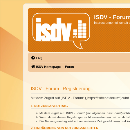
ISDV - Foru
Interessengemeinschaft de
FAQ
ISDV-Homepage
Foren
ISDV - Forum - Registrierung
Mit dem Zugriff auf „ISDV - Forum“ („https://isdv.net/forum“) 
1. NUTZUNGSVERTRAG
Mit dem Zugriff auf „ISDV - Forum“ (im Folgenden „das Board“) sch
Wenn du mit diesen Regelungen nicht einverstanden bist, so darfst 
Der Nutzungsvertrag wird auf unbestimmte Zeit geschlossen und kan
2. EINRÄUMUNG VON NUTZUNGSRECHTEN