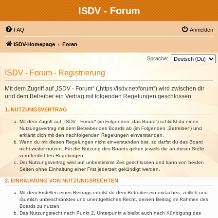
ISDV - Forum
FAQ
Anmelden
ISDV-Homepage
Foren
Sprache:
ISDV - Forum - Registrierung
Mit dem Zugriff auf „ISDV - Forum“ („https://isdv.net/forum“) wird zwischen dir
und dem Betreiber ein Vertrag mit folgenden Regelungen geschlossen:
1. NUTZUNGSVERTRAG
Mit dem Zugriff auf „ISDV - Forum“ (im Folgenden „das Board“) schließt du einen
Nutzungsvertrag mit dem Betreiber des Boards ab (im Folgenden „Betreiber“) und
erklärst dich mit den nachfolgenden Regelungen einverstanden.
Wenn du mit diesen Regelungen nicht einverstanden bist, so darfst du das Board
nicht weiter nutzen. Für die Nutzung des Boards gelten jeweils die an dieser Stelle
veröffentlichten Regelungen.
Der Nutzungsvertrag wird auf unbestimmte Zeit geschlossen und kann von beiden
Seiten ohne Einhaltung einer Frist jederzeit gekündigt werden.
2. EINRÄUMUNG VON NUTZUNGSRECHTEN
Mit dem Erstellen eines Beitrags erteilst du dem Betreiber ein einfaches, zeitlich und
räumlich unbeschränktes und unentgeltliches Recht, deinen Beitrag im Rahmen des
Boards zu nutzen.
Das Nutzungsrecht nach Punkt 2, Unterpunkt a bleibt auch nach Kündigung des