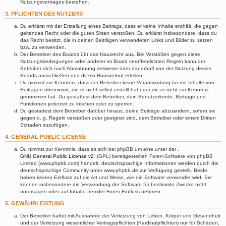
Nutzungsvertrages bestehen.
3. PFLICHTEN DES NUTZERS
Du erklärst mit der Erstellung eines Beitrags, dass er keine Inhalte enthält, die gegen
geltendes Recht oder die guten Sitten verstoßen. Du erklärst insbesondere, dass du
das Recht besitzt, die in deinen Beiträgen verwendeten Links und Bilder zu setzen
bzw. zu verwenden.
Der Betreiber des Boards übt das Hausrecht aus. Bei Verstößen gegen diese
Nutzungsbedingungen oder anderer im Board veröffentlichten Regeln kann der
Betreiber dich nach Abmahnung zeitweise oder dauerhaft von der Nutzung dieses
Boards ausschließen und dir ein Hausverbot erteilen.
Du nimmst zur Kenntnis, dass der Betreiber keine Verantwortung für die Inhalte von
Beiträgen übernimmt, die er nicht selbst erstellt hat oder die er nicht zur Kenntnis
genommen hat. Du gestattest dem Betreiber, dein Benutzerkonto, Beiträge und
Funktionen jederzeit zu löschen oder zu sperren.
Du gestattest dem Betreiber darüber hinaus, deine Beiträge abzuändern, sofern sie
gegen o. g. Regeln verstoßen oder geeignet sind, dem Betreiber oder einem Dritten
Schaden zuzufügen.
4. GENERAL PUBLIC LICENSE
Du nimmst zur Kenntnis, dass es sich bei phpBB um eine unter der „
GNU General Public License v2
“ (GPL) bereitgestellten Foren-Software von phpBB
Limited (www.phpbb.com) handelt; deutschsprachige Informationen werden durch die
deutschsprachige Community unter www.phpbb.de zur Verfügung gestellt. Beide
haben keinen Einfluss auf die Art und Weise, wie die Software verwendet wird. Sie
können insbesondere die Verwendung der Software für bestimmte Zwecke nicht
untersagen oder auf Inhalte fremder Foren Einfluss nehmen.
5. GEWÄHRLEISTUNG
Der Betreiber haftet mit Ausnahme der Verletzung von Leben, Körper und Gesundheit
und der Verletzung wesentlicher Vertragspflichten (Kardinalpflichten) nur für Schäden,