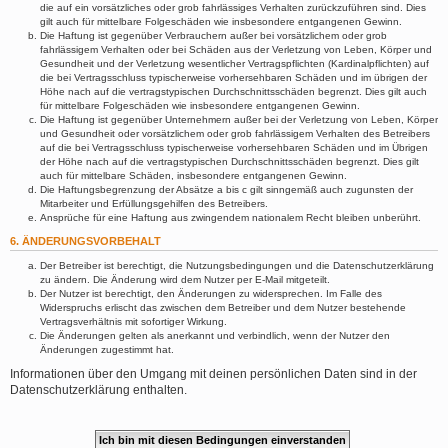
die auf ein vorsätzliches oder grob fahrlässiges Verhalten zurückzuführen sind. Dies
gilt auch für mittelbare Folgeschäden wie insbesondere entgangenen Gewinn.
Die Haftung ist gegenüber Verbrauchern außer bei vorsätzlichem oder grob
fahrlässigem Verhalten oder bei Schäden aus der Verletzung von Leben, Körper und
Gesundheit und der Verletzung wesentlicher Vertragspflichten (Kardinalpflichten) auf
die bei Vertragsschluss typischerweise vorhersehbaren Schäden und im übrigen der
Höhe nach auf die vertragstypischen Durchschnittsschäden begrenzt. Dies gilt auch
für mittelbare Folgeschäden wie insbesondere entgangenen Gewinn.
Die Haftung ist gegenüber Unternehmern außer bei der Verletzung von Leben, Körper
und Gesundheit oder vorsätzlichem oder grob fahrlässigem Verhalten des Betreibers
auf die bei Vertragsschluss typischerweise vorhersehbaren Schäden und im Übrigen
der Höhe nach auf die vertragstypischen Durchschnittsschäden begrenzt. Dies gilt
auch für mittelbare Schäden, insbesondere entgangenen Gewinn.
Die Haftungsbegrenzung der Absätze a bis c gilt sinngemäß auch zugunsten der
Mitarbeiter und Erfüllungsgehilfen des Betreibers.
Ansprüche für eine Haftung aus zwingendem nationalem Recht bleiben unberührt.
6. ÄNDERUNGSVORBEHALT
Der Betreiber ist berechtigt, die Nutzungsbedingungen und die Datenschutzerklärung
zu ändern. Die Änderung wird dem Nutzer per E-Mail mitgeteilt.
Der Nutzer ist berechtigt, den Änderungen zu widersprechen. Im Falle des
Widerspruchs erlischt das zwischen dem Betreiber und dem Nutzer bestehende
Vertragsverhältnis mit sofortiger Wirkung.
Die Änderungen gelten als anerkannt und verbindlich, wenn der Nutzer den
Änderungen zugestimmt hat.
Informationen über den Umgang mit deinen persönlichen Daten sind in der
Datenschutzerklärung enthalten.