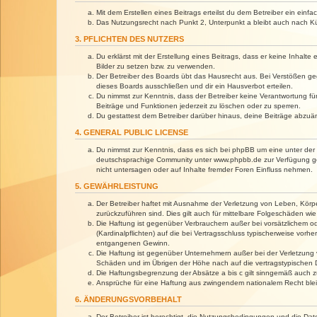
Mit dem Erstellen eines Beitrags erteilst du dem Betreiber ein ein
Das Nutzungsrecht nach Punkt 2, Unterpunkt a bleibt auch nach 
3. PFLICHTEN DES NUTZERS
Du erklärst mit der Erstellung eines Beitrags, dass er keine Inhalt
Bilder zu setzen bzw. zu verwenden.
Der Betreiber des Boards übt das Hausrecht aus. Bei Verstößen g
dieses Boards ausschließen und dir ein Hausverbot erteilen.
Du nimmst zur Kenntnis, dass der Betreiber keine Verantwortung für 
Beiträge und Funktionen jederzeit zu löschen oder zu sperren.
Du gestattest dem Betreiber darüber hinaus, deine Beiträge abzuä
4. GENERAL PUBLIC LICENSE
Du nimmst zur Kenntnis, dass es sich bei phpBB um eine unter der 
deutschsprachige Community unter www.phpbb.de zur Verfügung gest
nicht untersagen oder auf Inhalte fremder Foren Einfluss nehmen.
5. GEWÄHRLEISTUNG
Der Betreiber haftet mit Ausnahme der Verletzung von Leben, Körper
zurückzuführen sind. Dies gilt auch für mittelbare Folgeschäden 
Die Haftung ist gegenüber Verbrauchern außer bei vorsätzlichem o
(Kardinalpflichten) auf die bei Vertragsschluss typischerweise vo
entgangenen Gewinn.
Die Haftung ist gegenüber Unternehmern außer bei der Verletzung 
Schäden und im Übrigen der Höhe nach auf die vertragstypischen 
Die Haftungsbegrenzung der Absätze a bis c gilt sinngemäß auch zu
Ansprüche für eine Haftung aus zwingendem nationalem Recht blei
6. ÄNDERUNGSVORBEHALT
Der Betreiber ist berechtigt, die Nutzungsbedingungen und die Dat