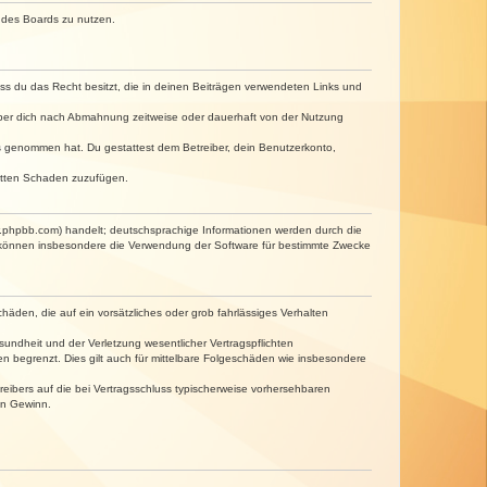
n des Boards zu nutzen.
dass du das Recht besitzt, die in deinen Beiträgen verwendeten Links und
iber dich nach Abmahnung zeitweise oder dauerhaft von der Nutzung
tnis genommen hat. Du gestattest dem Betreiber, dein Benutzerkonto,
ritten Schaden zuzufügen.
w.phpbb.com) handelt; deutschsprachige Informationen werden durch die
e können insbesondere die Verwendung der Software für bestimmte Zwecke
häden, die auf ein vorsätzliches oder grob fahrlässiges Verhalten
undheit und der Verletzung wesentlicher Vertragspflichten
n begrenzt. Dies gilt auch für mittelbare Folgeschäden wie insbesondere
eibers auf die bei Vertragsschluss typischerweise vorhersehbaren
en Gewinn.