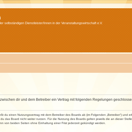
m
r selbständigen Dienstleister/Innen in der Veranstaltungswirtschaft e.V.
wird zwischen dir und dem Betreiber ein Vertrag mit folgenden Regelungen geschlosse
ließt du einen Nutzungsvertrag mit dem Betreiber des Boards ab (im Folgenden „Betreiber“) und 
du das Board nicht weiter nutzen. Für die Nutzung des Boards gelten jeweils die an dieser Stell
n von beiden Seiten ohne Einhaltung einer Frist jederzeit gekündigt werden.