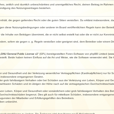
faches, zeitlich und räumlich unbeschränktes und unentgeltliches Recht, deinen Beitrag im Rahme
Kündigung des Nutzungsvertrages bestehen.
e enthält, die gegen geltendes Recht oder die guten Sitten verstoßen. Du erklärst insbesondere, 
egen diese Nutzungsbedingungen oder anderer im Board veröffentlichten Regeln kann der Betre
die Inhalte von Beiträgen übernimmt, die er nicht selbst erstellt hat oder die er nicht zur Kenn
ndern, sofern sie gegen o. g. Regeln verstoßen oder geeignet sind, dem Betreiber oder einem D
„
GNU General Public License v2
“ (GPL) bereitgestellten Foren-Software von phpBB Limited (ww
ellt. Beide haben keinen Einfluss auf die Art und Weise, wie die Software verwendet wird. Si
 und Gesundheit und der Verletzung wesentlicher Vertragspflichten (Kardinalpflichten) nur für Sc
wie insbesondere entgangenen Gewinn.
der grob fahrlässigem Verhalten oder bei Schäden aus der Verletzung von Leben, Körper und Ges
rhersehbaren Schäden und im übrigen der Höhe nach auf die vertragstypischen Durchschnittsschäde
von Leben, Körper und Gesundheit oder vorsätzlichem oder grob fahrlässigem Verhalten des Betr
Durchschnittsschäden begrenzt. Dies gilt auch für mittelbare Schäden, insbesondere entgangen
gunsten der Mitarbeiter und Erfüllungsgehilfen des Betreibers.
ben unberührt.
enschutzerklärung zu ändern. Die Änderung wird dem Nutzer per E-Mail mitgeteilt.