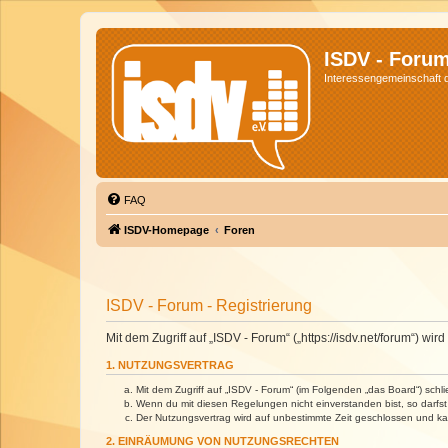
ISDV - Foru
Interessengemeinschaft de
FAQ
ISDV-Homepage
Foren
ISDV - Forum - Registrierung
Mit dem Zugriff auf „ISDV - Forum“ („https://isdv.net/forum“) 
1. NUTZUNGSVERTRAG
Mit dem Zugriff auf „ISDV - Forum“ (im Folgenden „das Board“) sch
Wenn du mit diesen Regelungen nicht einverstanden bist, so darfst 
Der Nutzungsvertrag wird auf unbestimmte Zeit geschlossen und kan
2. EINRÄUMUNG VON NUTZUNGSRECHTEN