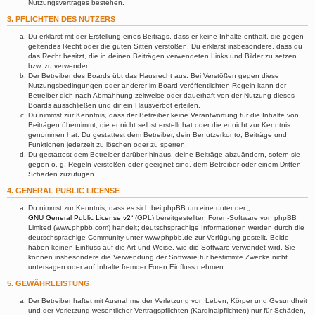
Nutzungsvertrages bestehen.
3. PFLICHTEN DES NUTZERS
Du erklärst mit der Erstellung eines Beitrags, dass er keine Inhalte enthält, die gegen
geltendes Recht oder die guten Sitten verstoßen. Du erklärst insbesondere, dass du
das Recht besitzt, die in deinen Beiträgen verwendeten Links und Bilder zu setzen
bzw. zu verwenden.
Der Betreiber des Boards übt das Hausrecht aus. Bei Verstößen gegen diese
Nutzungsbedingungen oder anderer im Board veröffentlichten Regeln kann der
Betreiber dich nach Abmahnung zeitweise oder dauerhaft von der Nutzung dieses
Boards ausschließen und dir ein Hausverbot erteilen.
Du nimmst zur Kenntnis, dass der Betreiber keine Verantwortung für die Inhalte von
Beiträgen übernimmt, die er nicht selbst erstellt hat oder die er nicht zur Kenntnis
genommen hat. Du gestattest dem Betreiber, dein Benutzerkonto, Beiträge und
Funktionen jederzeit zu löschen oder zu sperren.
Du gestattest dem Betreiber darüber hinaus, deine Beiträge abzuändern, sofern sie
gegen o. g. Regeln verstoßen oder geeignet sind, dem Betreiber oder einem Dritten
Schaden zuzufügen.
4. GENERAL PUBLIC LICENSE
Du nimmst zur Kenntnis, dass es sich bei phpBB um eine unter der „
GNU General Public License v2
“ (GPL) bereitgestellten Foren-Software von phpBB
Limited (www.phpbb.com) handelt; deutschsprachige Informationen werden durch die
deutschsprachige Community unter www.phpbb.de zur Verfügung gestellt. Beide
haben keinen Einfluss auf die Art und Weise, wie die Software verwendet wird. Sie
können insbesondere die Verwendung der Software für bestimmte Zwecke nicht
untersagen oder auf Inhalte fremder Foren Einfluss nehmen.
5. GEWÄHRLEISTUNG
Der Betreiber haftet mit Ausnahme der Verletzung von Leben, Körper und Gesundheit
und der Verletzung wesentlicher Vertragspflichten (Kardinalpflichten) nur für Schäden,