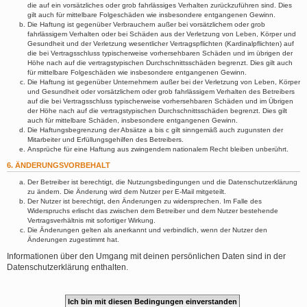
die auf ein vorsätzliches oder grob fahrlässiges Verhalten zurückzuführen sind. Dies
gilt auch für mittelbare Folgeschäden wie insbesondere entgangenen Gewinn.
Die Haftung ist gegenüber Verbrauchern außer bei vorsätzlichem oder grob
fahrlässigem Verhalten oder bei Schäden aus der Verletzung von Leben, Körper und
Gesundheit und der Verletzung wesentlicher Vertragspflichten (Kardinalpflichten) auf
die bei Vertragsschluss typischerweise vorhersehbaren Schäden und im übrigen der
Höhe nach auf die vertragstypischen Durchschnittsschäden begrenzt. Dies gilt auch
für mittelbare Folgeschäden wie insbesondere entgangenen Gewinn.
Die Haftung ist gegenüber Unternehmern außer bei der Verletzung von Leben, Körper
und Gesundheit oder vorsätzlichem oder grob fahrlässigem Verhalten des Betreibers
auf die bei Vertragsschluss typischerweise vorhersehbaren Schäden und im Übrigen
der Höhe nach auf die vertragstypischen Durchschnittsschäden begrenzt. Dies gilt
auch für mittelbare Schäden, insbesondere entgangenen Gewinn.
Die Haftungsbegrenzung der Absätze a bis c gilt sinngemäß auch zugunsten der
Mitarbeiter und Erfüllungsgehilfen des Betreibers.
Ansprüche für eine Haftung aus zwingendem nationalem Recht bleiben unberührt.
6. ÄNDERUNGSVORBEHALT
Der Betreiber ist berechtigt, die Nutzungsbedingungen und die Datenschutzerklärung
zu ändern. Die Änderung wird dem Nutzer per E-Mail mitgeteilt.
Der Nutzer ist berechtigt, den Änderungen zu widersprechen. Im Falle des
Widerspruchs erlischt das zwischen dem Betreiber und dem Nutzer bestehende
Vertragsverhältnis mit sofortiger Wirkung.
Die Änderungen gelten als anerkannt und verbindlich, wenn der Nutzer den
Änderungen zugestimmt hat.
Informationen über den Umgang mit deinen persönlichen Daten sind in der
Datenschutzerklärung enthalten.