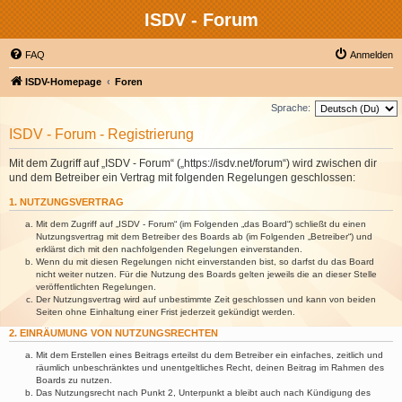
ISDV - Forum
FAQ
Anmelden
ISDV-Homepage
Foren
Sprache:
ISDV - Forum - Registrierung
Mit dem Zugriff auf „ISDV - Forum“ („https://isdv.net/forum“) wird zwischen dir
und dem Betreiber ein Vertrag mit folgenden Regelungen geschlossen:
1. NUTZUNGSVERTRAG
Mit dem Zugriff auf „ISDV - Forum“ (im Folgenden „das Board“) schließt du einen
Nutzungsvertrag mit dem Betreiber des Boards ab (im Folgenden „Betreiber“) und
erklärst dich mit den nachfolgenden Regelungen einverstanden.
Wenn du mit diesen Regelungen nicht einverstanden bist, so darfst du das Board
nicht weiter nutzen. Für die Nutzung des Boards gelten jeweils die an dieser Stelle
veröffentlichten Regelungen.
Der Nutzungsvertrag wird auf unbestimmte Zeit geschlossen und kann von beiden
Seiten ohne Einhaltung einer Frist jederzeit gekündigt werden.
2. EINRÄUMUNG VON NUTZUNGSRECHTEN
Mit dem Erstellen eines Beitrags erteilst du dem Betreiber ein einfaches, zeitlich und
räumlich unbeschränktes und unentgeltliches Recht, deinen Beitrag im Rahmen des
Boards zu nutzen.
Das Nutzungsrecht nach Punkt 2, Unterpunkt a bleibt auch nach Kündigung des