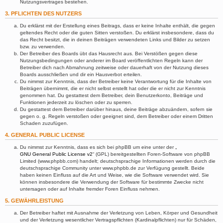
Nutzungsvertrages bestehen.
3. PFLICHTEN DES NUTZERS
Du erklärst mit der Erstellung eines Beitrags, dass er keine Inhalte enthält, die gegen
geltendes Recht oder die guten Sitten verstoßen. Du erklärst insbesondere, dass du
das Recht besitzt, die in deinen Beiträgen verwendeten Links und Bilder zu setzen
bzw. zu verwenden.
Der Betreiber des Boards übt das Hausrecht aus. Bei Verstößen gegen diese
Nutzungsbedingungen oder anderer im Board veröffentlichten Regeln kann der
Betreiber dich nach Abmahnung zeitweise oder dauerhaft von der Nutzung dieses
Boards ausschließen und dir ein Hausverbot erteilen.
Du nimmst zur Kenntnis, dass der Betreiber keine Verantwortung für die Inhalte von
Beiträgen übernimmt, die er nicht selbst erstellt hat oder die er nicht zur Kenntnis
genommen hat. Du gestattest dem Betreiber, dein Benutzerkonto, Beiträge und
Funktionen jederzeit zu löschen oder zu sperren.
Du gestattest dem Betreiber darüber hinaus, deine Beiträge abzuändern, sofern sie
gegen o. g. Regeln verstoßen oder geeignet sind, dem Betreiber oder einem Dritten
Schaden zuzufügen.
4. GENERAL PUBLIC LICENSE
Du nimmst zur Kenntnis, dass es sich bei phpBB um eine unter der „
GNU General Public License v2
“ (GPL) bereitgestellten Foren-Software von phpBB
Limited (www.phpbb.com) handelt; deutschsprachige Informationen werden durch die
deutschsprachige Community unter www.phpbb.de zur Verfügung gestellt. Beide
haben keinen Einfluss auf die Art und Weise, wie die Software verwendet wird. Sie
können insbesondere die Verwendung der Software für bestimmte Zwecke nicht
untersagen oder auf Inhalte fremder Foren Einfluss nehmen.
5. GEWÄHRLEISTUNG
Der Betreiber haftet mit Ausnahme der Verletzung von Leben, Körper und Gesundheit
und der Verletzung wesentlicher Vertragspflichten (Kardinalpflichten) nur für Schäden,