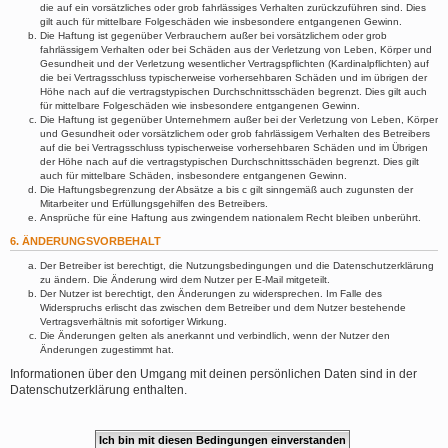
die auf ein vorsätzliches oder grob fahrlässiges Verhalten zurückzuführen sind. Dies
gilt auch für mittelbare Folgeschäden wie insbesondere entgangenen Gewinn.
Die Haftung ist gegenüber Verbrauchern außer bei vorsätzlichem oder grob
fahrlässigem Verhalten oder bei Schäden aus der Verletzung von Leben, Körper und
Gesundheit und der Verletzung wesentlicher Vertragspflichten (Kardinalpflichten) auf
die bei Vertragsschluss typischerweise vorhersehbaren Schäden und im übrigen der
Höhe nach auf die vertragstypischen Durchschnittsschäden begrenzt. Dies gilt auch
für mittelbare Folgeschäden wie insbesondere entgangenen Gewinn.
Die Haftung ist gegenüber Unternehmern außer bei der Verletzung von Leben, Körper
und Gesundheit oder vorsätzlichem oder grob fahrlässigem Verhalten des Betreibers
auf die bei Vertragsschluss typischerweise vorhersehbaren Schäden und im Übrigen
der Höhe nach auf die vertragstypischen Durchschnittsschäden begrenzt. Dies gilt
auch für mittelbare Schäden, insbesondere entgangenen Gewinn.
Die Haftungsbegrenzung der Absätze a bis c gilt sinngemäß auch zugunsten der
Mitarbeiter und Erfüllungsgehilfen des Betreibers.
Ansprüche für eine Haftung aus zwingendem nationalem Recht bleiben unberührt.
6. ÄNDERUNGSVORBEHALT
Der Betreiber ist berechtigt, die Nutzungsbedingungen und die Datenschutzerklärung
zu ändern. Die Änderung wird dem Nutzer per E-Mail mitgeteilt.
Der Nutzer ist berechtigt, den Änderungen zu widersprechen. Im Falle des
Widerspruchs erlischt das zwischen dem Betreiber und dem Nutzer bestehende
Vertragsverhältnis mit sofortiger Wirkung.
Die Änderungen gelten als anerkannt und verbindlich, wenn der Nutzer den
Änderungen zugestimmt hat.
Informationen über den Umgang mit deinen persönlichen Daten sind in der
Datenschutzerklärung enthalten.