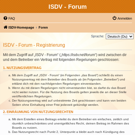
ISDV - Forum
FAQ
Anmelden
ISDV-Homepage
Foren
Sprache:
ISDV - Forum - Registrierung
Mit dem Zugriff auf „ISDV - Forum“ („https://isdv.net/forum“) wird zwischen dir
und dem Betreiber ein Vertrag mit folgenden Regelungen geschlossen:
1. NUTZUNGSVERTRAG
Mit dem Zugriff auf „ISDV - Forum“ (im Folgenden „das Board“) schließt du einen
Nutzungsvertrag mit dem Betreiber des Boards ab (im Folgenden „Betreiber“) und
erklärst dich mit den nachfolgenden Regelungen einverstanden.
Wenn du mit diesen Regelungen nicht einverstanden bist, so darfst du das Board
nicht weiter nutzen. Für die Nutzung des Boards gelten jeweils die an dieser Stelle
veröffentlichten Regelungen.
Der Nutzungsvertrag wird auf unbestimmte Zeit geschlossen und kann von beiden
Seiten ohne Einhaltung einer Frist jederzeit gekündigt werden.
2. EINRÄUMUNG VON NUTZUNGSRECHTEN
Mit dem Erstellen eines Beitrags erteilst du dem Betreiber ein einfaches, zeitlich und
räumlich unbeschränktes und unentgeltliches Recht, deinen Beitrag im Rahmen des
Boards zu nutzen.
Das Nutzungsrecht nach Punkt 2, Unterpunkt a bleibt auch nach Kündigung des